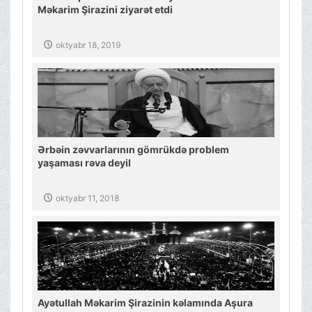
Məkarim Şirazini ziyarət etdi
oktyabr 18, 2019
Ərbəin zəvvarlarının gömrükdə problem
yaşaması rəva deyil
oktyabr 11, 2018
Ayətullah Məkarim Şirazinin kəlamında Aşura