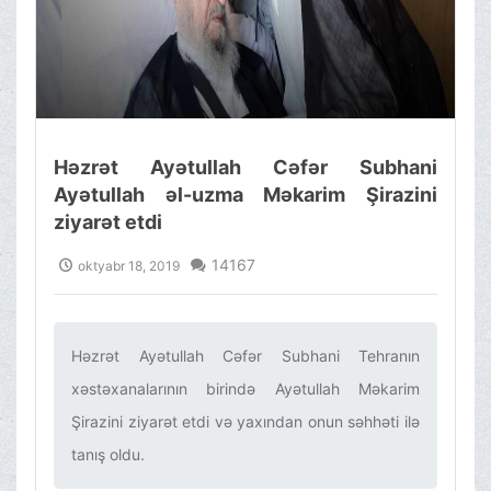
Həzrət Ayətullah Cəfər Subhani
Ayətullah əl-uzma Məkarim Şirazini
ziyarət etdi
14167
oktyabr 18, 2019
Həzrət Ayətullah Cəfər Subhani Tehranın
xəstəxanalarının birində Ayətullah Məkarim
Şirazini ziyarət etdi və yaxından onun səhhəti ilə
tanış oldu. ‌