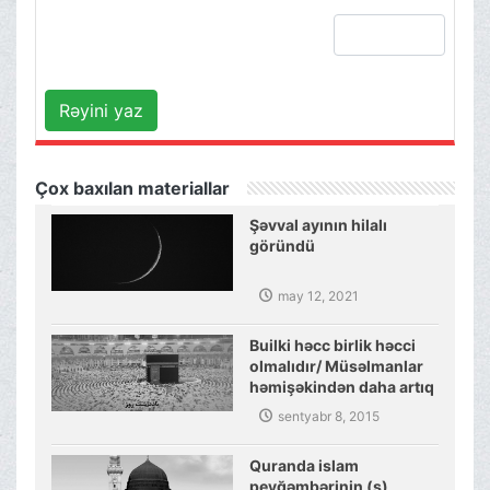
Rəyini yaz
Çox baxılan materiallar
Şəvval ayının hilalı
göründü
may 12, 2021
Builki həcc birlik həcci
olmalıdır/ Müsəlmanlar
həmişəkindən daha artıq
müttəfiq olmalıdırlar
sentyabr 8, 2015
Quranda islam
peyğəmbərinin (s)