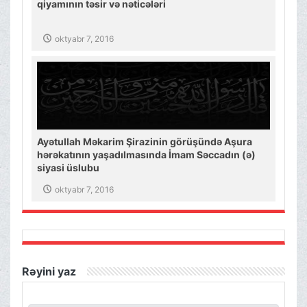
qiyamının təsir və nəticələri
oktyabr 7, 2016
Ayətullah Məkarim Şirazinin görüşündə Aşura
hərəkatının yaşadılmasında İmam Səccadın (ə)
siyasi üslubu
oktyabr 7, 2016
Rəyini yaz