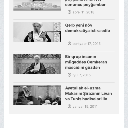
sonuncu peyğəmbər
olmasına dair sübutlar
aprel 11, 2018
Qərb yeni növ
demokratiya ixtira edib
sentyabr 17, 2015
Bir qrup insanın
müqəddəs Cəmkəran
məscidini gözdən
salmaq cəhdi
iyul 7, 2015
Ayətullah əl-uzma
Məkarim Şirazının Livan
və Tunis hadisələri ilə
bağlı təhlili
yanvar 19, 2011