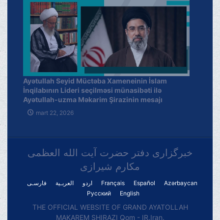
Ayətullah Seyid Müctəba Xameneinin İslam
İnqilabının Lideri seçilməsi münasibəti ilə
Ayətullah-uzma Məkarim Şirazinin mesajı
mart 22, 2026
خبرگزاری دفتر حضرت آیت الله العظمی
مکارم شیرازی
فارسـی
العربـیة
اردو
Français
Español
Azərbaycan
Русский
English
THE OFFICIAL WEBSITE OF GRAND AYATOLLAH
MAKAREM SHIRAZI Qom - IR.Iran.