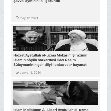
Şəvval ayının hilalı göründü
may 12, 2021
Həzrət Ayətullah əl-uzma Məkarim Şirazinin
İslamın böyük sərkərdəsi Hacı Qasım
Süleymaninin şəhidliyi ilə əlaqədar bəyanatı
yanvar 3, 2020
İslam İnqilabının Ali Lideri Ayətullah əl-uzma