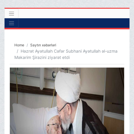
Home
Saytın xəbərləri
Həzrət Ayətullah Cəfər Subhani Ayətullah əl-uzma
Məkarim Şirazini ziyarət etdi