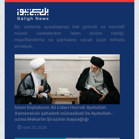
Biz zamanla ayaqlaşaraq irəli getməli və müxtəlif
müasir vasitələrdən İslam dininin təbliği,
maarifləndirmə və şübhələrə cavab üçün istifadə
etməliyik.
İslam İnqilabının Ali Lideri Həzrəti Ayətullah
Xameneinin şəhadəti münasibəti ilə Ayətullah-
uzma Məkarim Şirazinin başsağlığı
mart 22, 2026