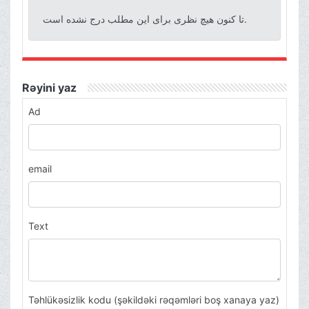
تا کنون هیچ نظری برای این مطلب درج نشده است.
Rəyini yaz
Ad
email
Text
Təhlükəsizlik kodu (şəkildəki rəqəmləri boş xanaya yaz)