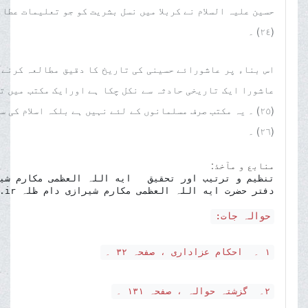
حسین علیہ السلام نے کربلا میں نسل بشریت کو جو تعلیمات عطا 
(٢٤) ۔
اس بناء پر عاشورائے حسینی کی تاریخ کا دقیق مطالعہ کرنے س
عاشورا ایک تاریخی حادثہ سے نکل چکا ہے اورایک مکتب میں ت
(٢٥) ۔ یہ مکتب صرف مسلمانوں کے لئے نہیں ہے بلکہ اسلام کی
(٢٦) ۔
منابع و مآخذ:
دفتر حضرت ایه اللہ العظمی مکارم شیرازی دام ظلہ www.makarem.ir

حوالہ جات:
١ ۔ احکام عزاداری ، صفحہ ٣٢ ۔
٢۔ گزشتہ حوالہ ، صفحہ ١٣١ ۔