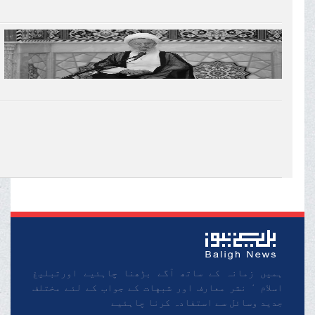
ہمیں زمانہ کے ساتھ آگے بڑھنا چاہئیے اورتبلیغ
اسلام ٬ نشر معارف اور شبهات کے جواب کے لئے مختلف
جدید وسائل سے استفادہ کرنا چاہئیے