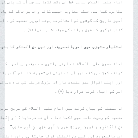
امام علیہ السلام نے یہ خط اس وقت لکھا ہے جب آپ کے پاس کو
مظاہرہ کیا ہے، جبکہ معاویہ جیسے ظالم و جابر حاکم کے پاس 
آمیز تاریخ کے گوشوں کو افشاکرتے ہوئے اس پر تنقید کی ، اما
گناہ لوگوں کے خون بہانے کی طرف اشارہ کیا (٧) ۔
استکبار ستیزی میں امربالمعروف اور نہی عن المنکر کا بنیا
امام حسین علیہ السلام نے اپنی باتوں سے صرف بنی امیہ کے 
کیلئے کھڑے ہوگئے اور آپ نے اپنی اس تحریک کا نام ''امربالم
اور اپنے اقوال میں متعدد بار اس بزرگ فریضہ کی یاد دہانی
امر کو احیاء کرنا قرار دیا (٧) ۔
اس مسئلہ کو بیان کرنے میں امام علیہ السلام کی صریح ترین
حنفیہ کو وصیت نامہ میں لکھا تھا ، آپ نے فرمایا : '' وَ إِنَّما خَرَجْتُ لِطَلَ
عَنِ الْمُنْكَرِ، وَ اسِيرَ بِسِيرَةِ جَدِّي وَ أَبِي عَلِىِّ بْنِ أَبِي
امربالمعروف اور نہی عن المنکر کرنا چاہتا ہوں اور اپنے نا