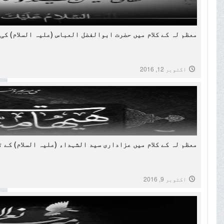
معظم لہ کے کلام میں حضرت ابوالفضل العباس (علیہ السلام) کی
اکتوبر 12, 2016
معظم لہ کے کلام میں عزاداری سید الشہداء (علیہ السلام) کے 
اکتوبر 9, 2016