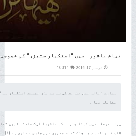
قیام عاشورا میں ''استکبار ستیزی'' کی خصوصی
10314
نومبر 17, 2016
ہمارے زمانہ میں بشریت کی سب سے بڑی مصیبت استکبار ہے / 
مقابلہ تھا ۔‌
پہلے مرحلہ میں کہنا چاہئے کہ عاشورا ایک حادثہ نہیں تھا 
ظلم کا