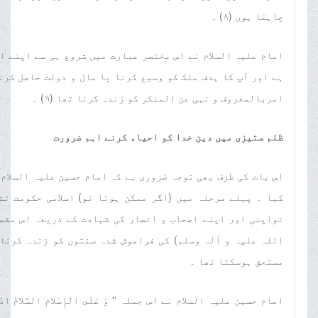
چاہتا ہوں (٨) ۔
امام علیہ السلام نے اس مختصر عبارت میں شروع ہی سے اپنے ا
ہے اور آپ کا ہدف ملک کو وسیع کرنا یا مال و دولت حاصل کرنا
امربالمعروف و نہی عن المنکر کو زندہ کرنا تھا (٩) ۔
ظلم ستیزی میں دین خدا کو احیاء کرنے اہم ضرورت
اس بات کی طرف بھی توجہ ضروری ہے کہ امام حسین علیہ السلام
کیا ۔ پہلے مرحلہ میں (اگر ممکن ہوتا تو) اسلامی حکومت ت
تواپنی اور اپنے اصحاب و انصار کی شہادت کے ذریعہ اس مقص
اللہ علیہ و آلہ وسلم) کی فراموش شدہ سنتوں کو زندہ کرنا 
مستحق ہوسکتا تھا ۔
امام حسین علیہ السلام نے اس جملہ '' وَ عَلَى الْإِسْلامِ السَّلامُ اذْ قَ