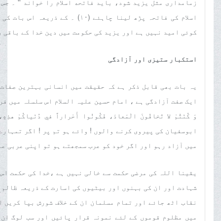
زمامدارى مثل يزيد شود، بايد فاتحه اسلام را خواند '' ۔ جس
اسلام کی فاتحہ پڑھ لینا چاہئے (١٠
کوئی امید نہیں ہے اور یزید کی حکومت میں دین خدا کے باقی رہنے 
استکبار ستیزی اور آزادگی
یہ بات بھی قابل ذکر ہے کہ حقیقت میں انسانی بہترین صفات 
ایک صفت آزادگی ہے ، امام حسین علیہ السلام اس سلسلہ میں فرماتے ہیں : ''
وَ كُنْتُمْ لا تَخافُونَ الْمَعادَ، فَكُونُوا أَحْراراً في دُنْياكُمْ هذِهِ، و
ابوسفیان کی پیروی کرنے والوں ! وائے ہو تم پر ! اگر تمہارے
میں آزاد رہو اور اگر خود کو عرب سمجھتے ہو تو اپنی عربی عا
یقینا اللہ کی مرضی حکمت سے خالی نہیں ہے ،خدا کی حکمت اس 
شہادت اور ان کی بہنوں اور بیٹیوں کی اسارت کے ذریعہ ظالم 
نقاب اٹھ جائے اور تمام مسلمان ان کے خلاف شورش بپا کریں ا