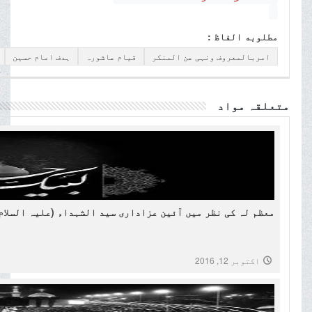
مطلوبه الفاظ :
امربالمعروف ونہی عن المنکر
قیام عاشورہ
ہدف امام حسین
متعلقہ مواد
معظم لہ کی نظر میں آئین عزاداری سید الشہداء (علیہ السلام
اکتوبر 12, 2016