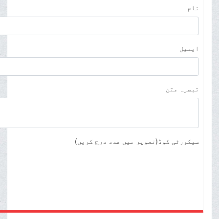
نام
ایمیل
تبصرہ متن
سیکورٹی کوڈ(تصویر میں عدد درج کریں)