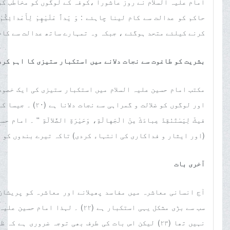
امام علیہ السلام نے روز عاشورا ،کوفہ کے لوگوں کو مخاطب ک
کرنے کیلئے متحد ہوگئے ، جبکہ وہ تمہارے ساتھ عدالت سے کام
بشریت کو طاغوت سے نجات دلانے میں استکبار ستیزی کا اہم کرد
مکتب امام حسین علیہ السلام میں استکبار ستیزی کی ایک خصوص
اور لوگوں کو ضلالت 
فيكَ لِيَسْتَنْقِذَ عِبادَكَ مِنَ الْجَهالَةِ، وَحَيْرَةِ الضَّلالَةِ
(اور ایثار و فداکاری کی انتہاء کردی) تاکہ تیرے بندوں کو جہل 
آخری بات
آج انسانی معاشرہ میں مفاسد پھیلانے اور معاشرہ کو پریشان
سب سے بڑی مشکل یہی استکبار ہے (٢٢
نہیں تھا (٢٣) لیکن اس بات کی طرف بھی توجہ ضروری 