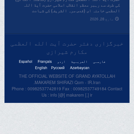
کی طرف سے رہبر معظم انقلاب اسلامی حضرت آیة اللہ
العظمی خامنہ ای (قدس سرہ الشریف) کی شہادت
پرتعزیتی پیغام۔
مارچ 28, 2026
خبرگزاری دفتر حضرت آیت الله العظمی
مکارم شیرازی
فارسـی
العربـیة
اردو
Français
Español
English
Русский
Azərbaycan
THE OFFICIAL WEBSITE OF GRAND AYATOLLAH
MAKAREM SHIRAZI Qom - IR.Iran.
Phone : 00982537742819 Fax : 00982537749184 Contact
Us : info [@] makarem [.] ir