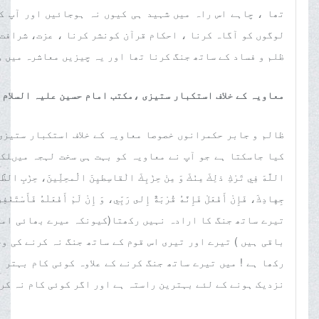
لوگوں کو آگاہ کرنا ، احکام قرآن کونشر کرنا ، عزت، شرافت
ظلم و فساد کے ساتھ جنگ کرنا تھا اور یہ چیزیں معاشرہ میں وسی
معاویہ کے خلاف استکبار ستیزی ،مکتب امام حسین علیہ السلام 
ظالم و جابر حکمرانوں خصوصا معاویہ کے خلاف استکبار ستیزی 
کیا جاسکتا ہے جو آپ نے معاویہ کو بہت ہی سخت لہجہ میںلکھا تھا ، آ
اللَّهَ فِي تَرْكِ ذلِكَ مِنْكَ وَ مِنْ حِزْبِكَ الْقاسِطيِنَ الُمحِلِّينَ، حِزْبِ الظّ
جِهادِكَ، فَإِنْ أَفْعَلْ فَإِنَّهُ قُرْبَةٌ إِلى رَبِّي، وَ إِنْ لَمْ أَفْعَلْهُ فَأَس
تیرے ساتھ جنگ کا ارادہ نہیں رکھتا(کیونکہ میرے بھائی اما
باقی ہیں ) تیرے اور تیری اس قوم کے ساتھ جنگ نہ کرنے کی وج
رکھا ہے ! میں تیرے ساتھ جنگ کرنے کے علاوہ کوئی کام بہتر 
نزدیک ہونے کے لئے بہترین راستہ ہے اور اگر کوئی کام نہ کروں 