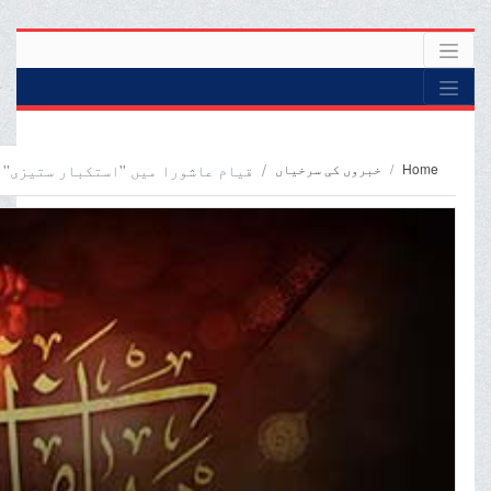
Home
خبروں کی سرخیاں
قیام عاشورا میں ''استکبار ستیزی''