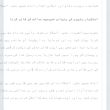
شجاعت ، دین سے دفاع اور اسلامی اقدار امام حسین علیہ السلام کے
استکبار ستیزی کی بنیادی خصوصیت عدالت کو قائم کرنا
حضرت سیدالشہداء علیہ السلام نے کوفہ والوں کے نام خط میں 
کرنا بیان کیا ہے اور فرمایا ہے : یقینا آپ جانتے ہیں کہ
فرمایا تھا : جو شخص بھی ایسے ظالم حاکم کو دیکھے کہ(جس کے ظ
و پیمان کو پورا نہیں کیا جارہا ہے ، رسول خدا کی سیرت او
کو اسی ظالم و جابر کے ساتھ قرار دے گا (اور ان دونوں کا نتیجہ ا
امام حسین علیہ السلام نے اس خط میں جس میں ظاہری طور پر ک
کے تمام آزاد انسان تھے ، ظلم و ستم اور بے عدالتی سے جنگ ک
بیان کیا ہے اور اپنے قیام کے ہدف کا اعلان کرتے ہوئے تمام لوگو