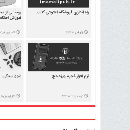
راه اندازی فروشگاه اینترنتی کتاب
رونمایی از م
آموزش احکام 
21 آذر 1398
07 مهر 1398
نرم افزار مُحرِم ویژه حج
شوق بندگی
03 مرداد 1398
12 اردیبهشت 1398