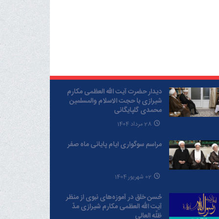
دیدار حضرت آیت الله العظمی مکارم
شیرازی با حجت الاسلام والمسلمین
محمدی گلپایگانی
28 مرداد 1404
مراسم سوگواری ایام پایانی ماه صفر
02 شهریور 1404
حُسن خلق در آموزه‌های نبوی از منظر
آیت الله العظمی مکارم شیرازی مدّ
ظلّه العالی