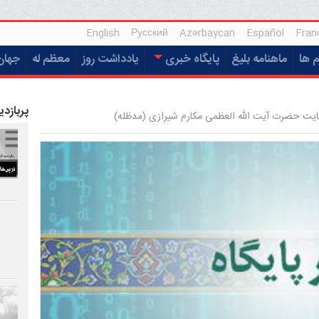
English
Русский
Azərbaycan
Español
Fran
م ها
ماهنامه بلیغ
پایگاه خبری
یادداشت روز
معظم له
جهان
پربازدی
یت حضرت آیت الله العظمی مکارم شیرازی (مدظله)