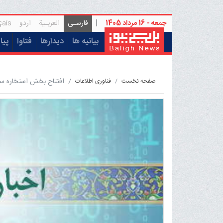
جمعه - 16 مرداد 1405
|
فارسـی
العربـیة
اردو
çais
(current)
بیانیه ها
دیدارها
فتاوا
پیا
افتتاح بخش استخاره سا
صفحه نخست
فناوری اطلاعات