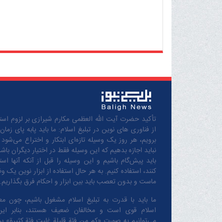
تأکید حضرت آیت الله العظمی مکارم شیرازی بر لزوم استف
از فناوری های نوین در تبلیغ اسلام: ما باید پابه پای زمان
برویم، هر روز یک وسیله تازه‌ای ابتکار و اختراع می‌شود 
نباید اجازه بدهیم که این وسیله فقط در اختیار دیگران باشد
باید پیش‌گام باشیم و این وسیله را قبل از آنکه آنها است
کنند، استفاده کنیم. به هر حال استفاده از ابزار نوین یک و
ماست و بدون تعصب باید بین ابزار و احکام فرق بگذاریم.
ما باید با قدرت به تبلیغ اسلام مشغول باشیم، چون مع
اسلام قوی است و مخالفان ضعیف هستند، بنابر این
می‌توانیم به صورت «کم من فئة قلیلة غلبت فئة کثیرة» بر 