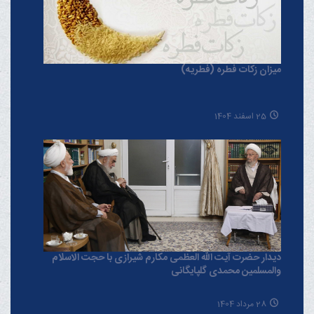
میزان زکات فطره (فطریه)
25 اسفند 1404
دیدار حضرت آیت الله العظمی مکارم شیرازی با حجت الاسلام
والمسلمین محمدی گلپایگانی
28 مرداد 1404