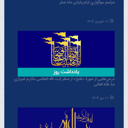
مراسم سوگواری ایام پایانی ماه صفر
02 شهریور 1404
درس‌هایی از سورۀ «فتح» از منظر آیت الله العظمی مکارم شیرازی
مدّ ظلّه العالی
20 مهر 1404