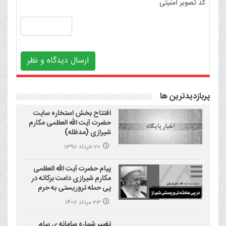
کد تصویر امنیتی
ارسال دیدگاه و نظر
پربازدیدترین ها
افتتاح بخش استخاره سایت
حضرت آیت الله العظمی مکارم
شیرازی (مدظله)
20 خرداد 1392
پیام حضرت آیت الله العظمی
مکارم شیرازی دامت برکاته در
پی حمله تروریستی به حرم
احمد بن موسی علیه السلام
23 مرداد 1402
(شاهچراغ)
تغییر شماره سامانه ی پیام