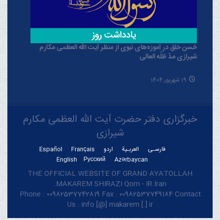
حُسن خلق در آموزه‌های نبوی از منظر آیت الله العظمی مکارم
شیرازی مدّ ظلّه العالی
19 شهریور 1404
خبرگزاری دفتر حضرت آیت الله العظمی مکارم
شیرازی
فارسـی
العربـیة
اردو
Français
Español
English
Русский
Azərbaycan
THE OFFICIAL WEBSITE OF GRAND AYATOLLAH
MAKAREM SHIRAZI Qom - IR.Iran.
Phone : 00982537742819 Fax : 00982537749184 Contact
Us : info [@] makarem [.] ir