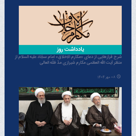
شرح فرازهایی از دعای «مکارم الاخلاق» امام سجّاد علیه السلام از
منظر آیت الله العظمی مکارم شیرازی مدّ ظلّه العالی
08 مهر 1404