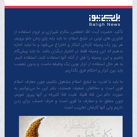
تأکید حضرت آیت الله العظمی مکارم شیرازی بر لزوم استفاده از
فناوری های نوین در تبلیغ اسلام: ما باید پابه پای زمان جلو برویم،
هر روز یک وسیله تازه‌ای ابتکار و اختراع می‌شود و ما نباید اجازه
بدهیم که این وسیله فقط در اختیار دیگران باشد. ما باید پیش‌گام
باشیم و این وسیله را قبل از آنکه آنها استفاده کنند، استفاده کنیم.
به هر حال استفاده از ابزار نوین یک وظیفه ماست و بدون تعصب
باید بین ابزار و احکام فرق بگذاریم.
ما باید با قدرت به تبلیغ اسلام مشغول باشیم، چون معارف اسلام
قوی است و مخالفان ضعیف هستند، بنابر این ما می‌توانیم به
صورت «کم من فئة قلیلة غلبت فئة کثیرة» بر آنها پیروز شویم،
چون منطق‌ ما و معارف ‌ما قوی است و حرف حساب برای زدن
داریم ولی آنها کارشان تخریب است.