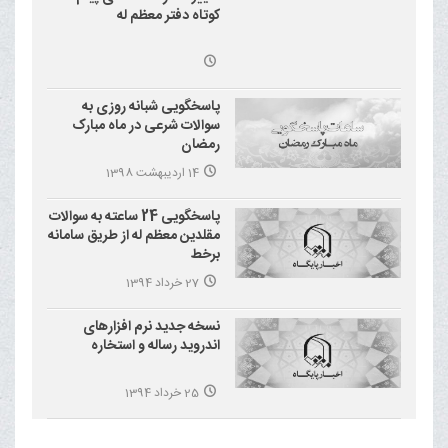
کوتاه دفتر معظم له
پاسخگویی شبانه روزی به
سوالات شرعی در ماه مبارک
رمضان
14 اردیبهشت 1398
پاسخگویی 24 ساعته به سوالات
مقلدین معظم له از طریق سامانه
برخط
27 خرداد 1394
نسخه جدید نرم افزارهای
اندروید رساله و استخاره
25 خرداد 1394