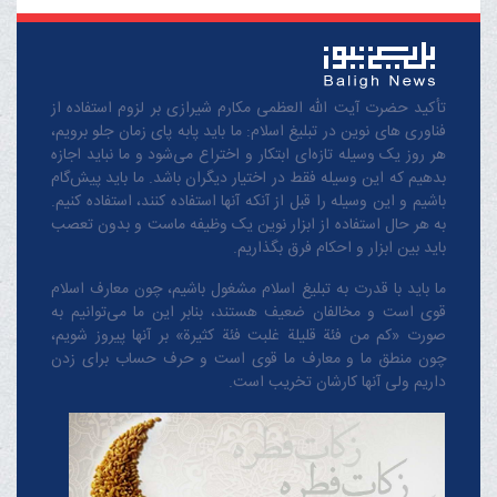
تأکید حضرت آیت الله العظمی مکارم شیرازی بر لزوم استفاده از
فناوری های نوین در تبلیغ اسلام: ما باید پابه پای زمان جلو برویم،
هر روز یک وسیله تازه‌ای ابتکار و اختراع می‌شود و ما نباید اجازه
بدهیم که این وسیله فقط در اختیار دیگران باشد. ما باید پیش‌گام
باشیم و این وسیله را قبل از آنکه آنها استفاده کنند، استفاده کنیم.
به هر حال استفاده از ابزار نوین یک وظیفه ماست و بدون تعصب
باید بین ابزار و احکام فرق بگذاریم.
ما باید با قدرت به تبلیغ اسلام مشغول باشیم، چون معارف اسلام
قوی است و مخالفان ضعیف هستند، بنابر این ما می‌توانیم به
صورت «کم من فئة قلیلة غلبت فئة کثیرة» بر آنها پیروز شویم،
چون منطق‌ ما و معارف ‌ما قوی است و حرف حساب برای زدن
داریم ولی آنها کارشان تخریب است.