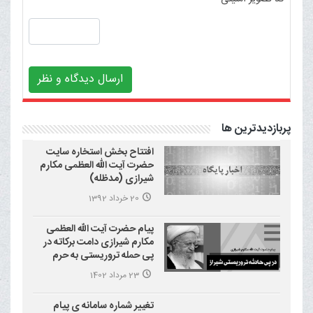
ارسال دیدگاه و نظر
پربازدیدترین ها
افتتاح بخش استخاره سایت
حضرت آیت الله العظمی مکارم
شیرازی (مدظله)
20 خرداد 1392
پیام حضرت آیت الله العظمی
مکارم شیرازی دامت برکاته در
پی حمله تروریستی به حرم
احمد بن موسی علیه السلام
23 مرداد 1402
(شاهچراغ)
تغییر شماره سامانه ی پیام