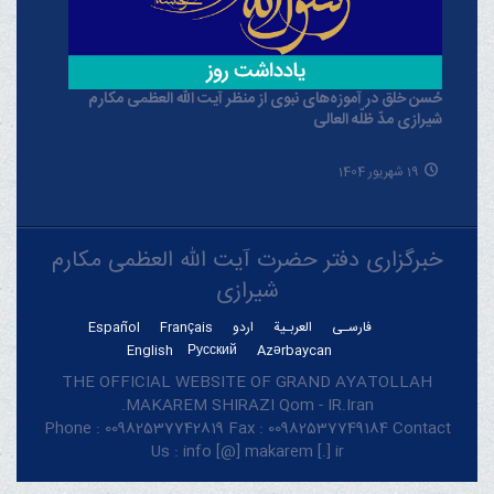
حُسن خلق در آموزه‌های نبوی از منظر آیت الله العظمی مکارم
شیرازی مدّ ظلّه العالی
19 شهریور 1404
خبرگزاری دفتر حضرت آیت الله العظمی مکارم
شیرازی
فارسـی
العربـیة
اردو
Français
Español
English
Русский
Azərbaycan
THE OFFICIAL WEBSITE OF GRAND AYATOLLAH
MAKAREM SHIRAZI Qom - IR.Iran.
Phone : 00982537742819 Fax : 00982537749184 Contact
Us : info [@] makarem [.] ir