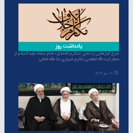
شرح فرازهایی از دعای «مکارم الاخلاق» امام سجّاد علیه السلام از
منظر آیت الله العظمی مکارم شیرازی مدّ ظلّه العالی
08 مهر 1404