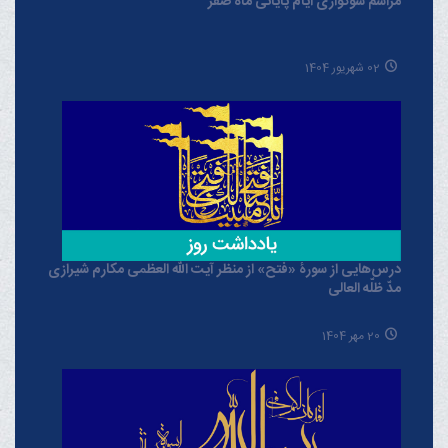
مراسم سوگواری ایام پایانی ماه صفر
02 شهریور 1404
درس‌هایی از سورۀ «فتح» از منظر آیت الله العظمی مکارم شیرازی
مدّ ظلّه العالی
20 مهر 1404