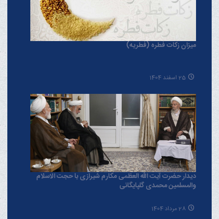
میزان زکات فطره (فطریه)
25 اسفند 1404
دیدار حضرت آیت الله العظمی مکارم شیرازی با حجت الاسلام
والمسلمین محمدی گلپایگانی
28 مرداد 1404