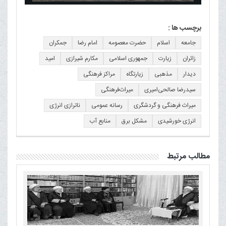
برچسب ها :
جامعه
اسلام
حضرت معصومه
امام رضا
جمکران
زائران
زیارت
جمهوری اسلامی
مکارم شیرازی
امید
دیدار
مذهبی
زیارتگاه
مراکز فرهنگی
سیدرضا صالحی‌امیری
میراث‌فرهنگی
میراث فرهنگی و گردشگری
رسانه عمومی
ناترازی انرژی
انرژی خورشیدی
مشکل برق
منابع آب
مطالب مرتبط