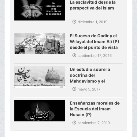
La esclavitud desde la
perspectiva del Islam
diciembre 1, 2019
El Suceso de Gadir y el
Wilayat del Imam Alí (P)
desde el punto de vista
del Ayatolá Makarem
septiembre 17, 2016
Shirazi
Un estudio sobre la
doctrina del
Mahdavismo y el
gobierno mundial del
mayo 5, 2017
Imam Mahdi (P)
Enseñanzas morales de
la Escuela del Imam
Husain (P)
septiembre 7, 2019