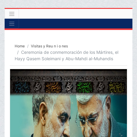
Home
Visitas y Reu n i o nes
Ceremonia de conmemoración de los Mártires, el
Hayy Qasem Soleimani y Abu-Mahdi al-Muhandis