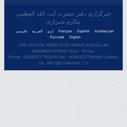
خبرگزاری دفتر حضرت آیت الله العظمی
مکارم شیرازی
فارسـی
العربـیة
اردو
Français
Español
Azərbaycan
Русский
English
THE OFFICIAL WEBSITE OF GRAND AYATOLLAH
MAKAREM SHIRAZI Qom - IR.Iran.
Phone : 00982537742819 Fax : 00982537749184 Contact
Us : info [@] makarem [.] ir