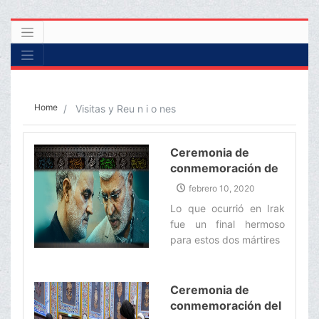
Home
Visitas y Reu n i o nes
Ceremonia de
conmemoración de
los Mártires, el Hayy
febrero 10, 2020
Qasem Soleimani y
Lo que ocurrió en Irak
Abu-Mahdi al-
fue un final hermoso
Muhandis
para estos dos mártires‌
Ceremonia de
conmemoración del