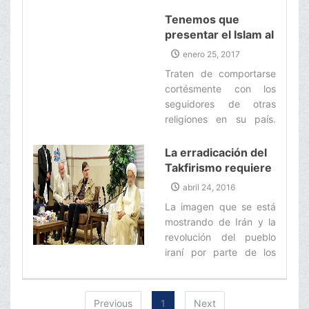
terrorista de ISIS;
unidad de los
cuando todos los
Tenemos que
musulmanes.
musulmanes, tanto
presentar el Islam al
sunitas como shiítas, se
mundo a través de
enero 25, 2017
unieron contra su
nuestro buen
Traten de comportarse
enemigo; y finalmente
comportamiento
cortésmente con los
pudieron vencerlo.‌
seguidores de otras
religiones en su país.
Respeten sus símbolos
sagrados con el fin de
La erradicación del
que ellos sepan qué tan
Takfirismo requiere
respetuosos en su
de esfuerzos serios
abril 24, 2016
comportamiento son los
por los pensadores
La imagen que se está
seguidores del Islam.‌
del Mundo
mostrando de Irán y la
Musulmán
revolución del pueblo
iraní por parte de los
medios de
comunicación
occidentales, está lejos
Previous
1
Next