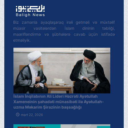
Biz zamanla ayaqlaşaraq irəli getməli və müxtəlif
müasir vasitələrdən İslam dininin təbliği,
maarifləndirmə və şübhələrə cavab üçün istifadə
etməliyik.
İslam İnqilabının Ali Lideri Həzrəti Ayətullah
Xameneinin şəhadəti münasibəti ilə Ayətullah-
uzma Məkarim Şirazinin başsağlığı
mart 22, 2026