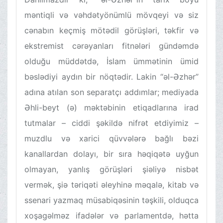
məntiqli və vəhdətyönümlü mövqeyi və siz
cənabın keçmiş mötədil görüşləri, təkfir və
ekstremist cərəyanları fitnələri gündəmdə
olduğu müddətdə, İslam ümmətinin ümid
bəslədiyi aydın bir nöqtədir. Lakin “əl-Əzhər”
adına atılan son separatçı addımlar; mediyada
Əhli-beyt (ə) məktəbinin etiqadlarına irad
tutmalar – ciddi şəkildə nifrət etdiyimiz –
muzdlu və xarici qüvvələrə bağlı bəzi
kanallardan dolayı, bir sıra həqiqətə uyğun
olmayan, yanlış görüşləri şiəliyə nisbət
vermək, şiə təriqəti əleyhinə məqalə, kitab və
ssenari yazmaq müsabiqəsinin təşkili, olduqca
xoşagəlməz ifadələr və parlamentdə, hətta