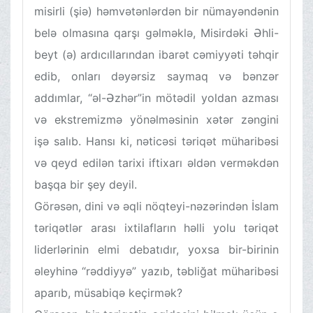
misirli (şiə) həmvətənlərdən bir nümayəndənin
belə olmasına qarşı gəlməklə, Misirdəki Əhli-
beyt (ə) ardıcıllarından ibarət cəmiyyəti təhqir
edib, onları dəyərsiz saymaq və bənzər
addımlar, “əl-Əzhər”in mötədil yoldan azması
və ekstremizmə yönəlməsinin xətər zəngini
işə salıb. Hansı ki, nəticəsi təriqət müharibəsi
və qeyd edilən tarixi iftixarı əldən verməkdən
başqa bir şey deyil.
Görəsən, dini və əqli nöqteyi-nəzərindən İslam
təriqətlər arası ixtilafların həlli yolu təriqət
liderlərinin elmi debatıdır, yoxsa bir-birinin
əleyhinə “rəddiyyə” yazıb, təbliğat müharibəsi
aparıb, müsabiqə keçirmək?