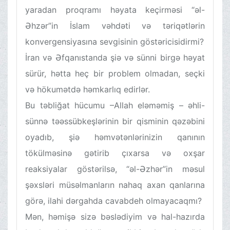
yaradan proqramı həyata keçirməsi “əl-
Əhzər”in İslam vəhdəti və təriqətlərin
konvergensiyasına sevgisinin göstəricisidirmi?
İran və Əfqanıstanda şiə və sünni birgə həyat
sürür, hətta heç bir problem olmadan, seçki
və hökumətdə həmkarlıq edirlər.
Bu təbliğat hücumu –Allah eləməmiş – əhli-
sünnə təəssübkeşlərinin bir qisminin qəzəbini
oyadıb, şiə həmvətənlərinizin qanının
tökülməsinə gətirib çıxarsa və oxşar
reaksiyalar göstərilsə, “əl-Əzhər”in məsul
şəxsləri müsəlmanların nahaq axan qanlarına
görə, ilahi dərgahda cavabdeh olmayacaqmı?
Mən, həmişə sizə bəslədiyim və hal-hazırda