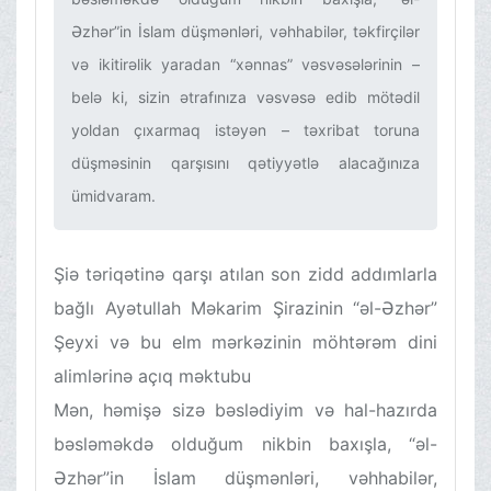
Əzhər”in İslam düşmənləri, vəhhabilər, təkfirçilər
və ikitirəlik yaradan “xənnas” vəsvəsələrinin –
belə ki, sizin ətrafınıza vəsvəsə edib mötədil
yoldan çıxarmaq istəyən – təxribat toruna
düşməsinin qarşısını qətiyyətlə alacağınıza
ümidvaram.‌
Şiə təriqətinə qarşı atılan son zidd addımlarla
bağlı Ayətullah Məkarim Şirazinin “əl-Əzhər”
Şeyxi və bu elm mərkəzinin möhtərəm dini
alimlərinə açıq məktubu
Mən, həmişə sizə bəslədiyim və hal-hazırda
bəsləməkdə olduğum nikbin baxışla, “əl-
Əzhər”in İslam düşmənləri, vəhhabilər,