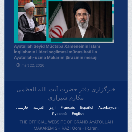
Ayətullah Seyid Müctəba Xameneinin İslam
İnqilabının Lideri seçilməsi münasibəti ilə
Ayətullah-uzma Məkarim Şirazinin mesajı
mart 22, 2026
خبرگزاری دفتر حضرت آیت الله العظمی
مکارم شیرازی
فارسـی
العربـیة
اردو
Français
Español
Azərbaycan
Русский
English
THE OFFICIAL WEBSITE OF GRAND AYATOLLAH
MAKAREM SHIRAZI Qom - IR.Iran.