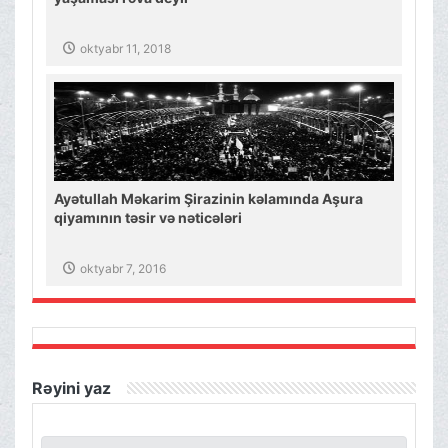
oktyabr 11, 2018
Ayətullah Məkarim Şirazinin kəlamında Aşura
qiyamının təsir və nəticələri
oktyabr 7, 2016
Rəyini yaz