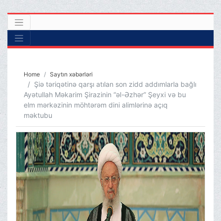
Home
Saytın xəbərləri
Şiə təriqətinə qarşı atılan son zidd addımlarla bağlı
Ayətullah Məkarim Şirazinin “əl-Əzhər” Şeyxi və bu
elm mərkəzinin möhtərəm dini alimlərinə açıq
məktubu