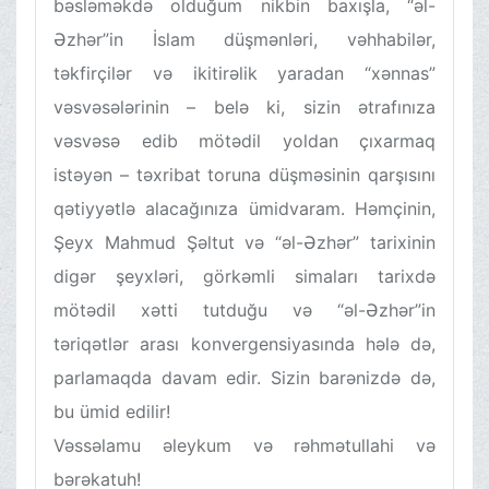
bəsləməkdə olduğum nikbin baxışla, “əl-
Əzhər”in İslam düşmənləri, vəhhabilər,
təkfirçilər və ikitirəlik yaradan “xənnas”
vəsvəsələrinin – belə ki, sizin ətrafınıza
vəsvəsə edib mötədil yoldan çıxarmaq
istəyən – təxribat toruna düşməsinin qarşısını
qətiyyətlə alacağınıza ümidvaram. Həmçinin,
Şeyx Mahmud Şəltut və “əl-Əzhər” tarixinin
digər şeyxləri, görkəmli simaları tarixdə
mötədil xətti tutduğu və “əl-Əzhər”in
təriqətlər arası konvergensiyasında hələ də,
parlamaqda davam edir. Sizin barənizdə də,
bu ümid edilir!
Vəssəlamu əleykum və rəhmətullahi və
bərəkatuh!