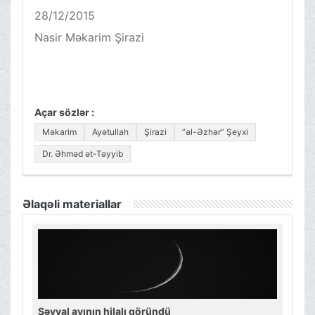
28/12/2015
Nasir Məkarim Şirazi
Açar sözlər :
Məkarim
Ayətullah
Şirazi
“əl-Əzhər” Şeyxi
Dr. Əhməd ət-Təyyib
Əlaqəli materiallar
Şəvval ayının hilalı göründü