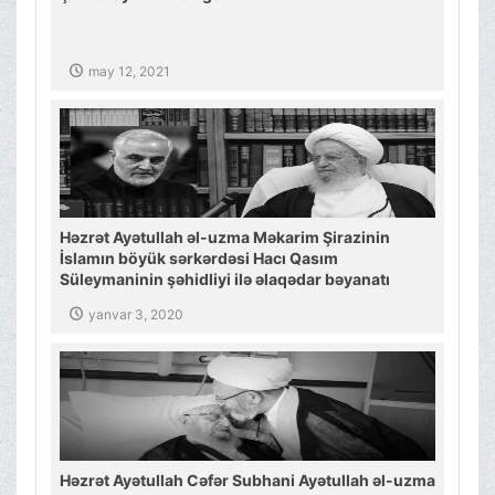
may 12, 2021
Həzrət Ayətullah əl-uzma Məkarim Şirazinin
İslamın böyük sərkərdəsi Hacı Qasım
Süleymaninin şəhidliyi ilə əlaqədar bəyanatı
yanvar 3, 2020
Həzrət Ayətullah Cəfər Subhani Ayətullah əl-uzma