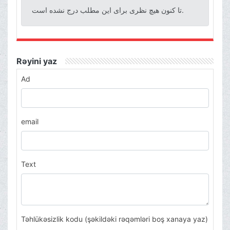
تا کنون هیچ نظری برای این مطلب درج نشده است.
Rəyini yaz
Ad
email
Text
Təhlükəsizlik kodu (şəkildəki rəqəmləri boş xanaya yaz)