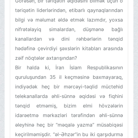
Görəsən, bir təriqətin əqidəsini bilmək üçün o
təriqətin liderlərindən, etibarlı qaynaqlarından
bilgi və məlumat əldə etmək lazımdır, yoxsa
nifrətəlayiq simalardan, düşmənə bağlı
kanallardan və dini rəhbərlərin tənqid
hədəfinə çevirdiyi şəxslərin kitabları arasında
zəif nöqtələr axtarışından?
Bir halda ki, İran İslam Respublikasının
quruluşundan 35 il keçməsinə baxmayaraq,
indiyədək heç bir mərcəyi-təqlid müctehid
telekanallarda əhli-sünnə əqidəsi və fiqhini
tənqid etməmiş, bizim elmi hövzələrin
idarəetmə mərkəzləri tərəfindən əhli-sünnə
əleyhinə heç bir “məqalə yazma” müsabiqəsi
keçirilməmişdir. “əl-Əhzər”in bu iki qarşıdurma