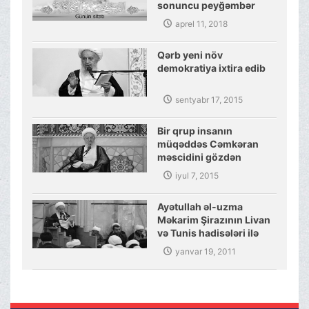
sonuncu peyğəmbər
olmasına dair sübutlar
aprel 11, 2018
Qərb yeni növ
demokratiya ixtira edib
sentyabr 17, 2015
Bir qrup insanın
müqəddəs Cəmkəran
məscidini gözdən
salmaq cəhdi
iyul 7, 2015
Ayətullah əl-uzma
Məkarim Şirazının Livan
və Tunis hadisələri ilə
bağlı təhlili
yanvar 19, 2011