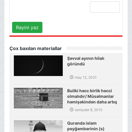
Rəyini yaz
Çox baxılan materiallar
Şəvval ayının hilalı
göründü
may 12, 2021
Builki həcc birlik həcci
olmalıdır/ Müsəlmanlar
həmişəkindən daha artıq
müttəfiq olmalıdırlar
sentyabr 8, 2015
Quranda islam
peyğəmbərinin (s)