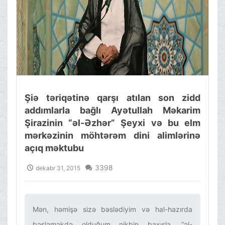
Şiə təriqətinə qarşı atılan son zidd
addımlarla bağlı Ayətullah Məkarim
Şirazinin “əl-Əzhər” Şeyxi və bu elm
mərkəzinin möhtərəm dini alimlərinə
açıq məktubu
3398
dekabr 31, 2015
Mən, həmişə sizə bəslədiyim və hal-hazırda
bəsləməkdə olduğum nikbin baxışla, “əl-