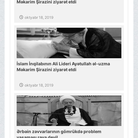
Məkarim Şirazini ziyarət etdi
oktyabr 18, 2019
İslam İnqilabının Ali Lideri Ayətullah əl-uzma
Məkarim Şirazini ziyarət etdi
oktyabr 18, 2019
Ərbəin zəvvarlarının gömrükdə problem
yaşaması rəva deyil