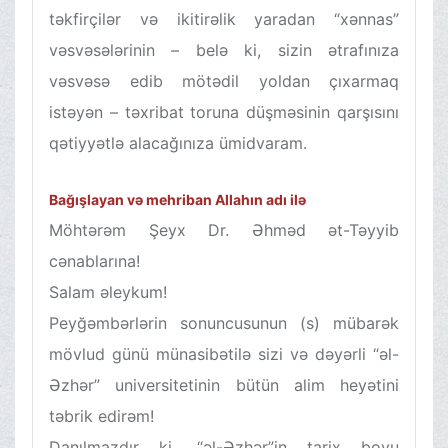
təkfirçilər və ikitirəlik yaradan “xənnas”
vəsvəsələrinin – belə ki, sizin ətrafınıza
vəsvəsə edib mötədil yoldan çıxarmaq
istəyən – təxribat toruna düşməsinin qarşısını
qətiyyətlə alacağınıza ümidvaram.
Bağışlayan və mehriban Allahın adı ilə
Möhtərəm Şeyx Dr. Əhməd ət-Təyyib
cənablarına!
Salam əleykum!
Peyğəmbərlərin sonuncusunun (s) mübarək
mövlud günü münasibətilə sizi və dəyərli “əl-
Əzhər” universitetinin bütün alim heyətini
təbrik edirəm!
Danılmazdır ki, “əl-Əzhər”in tarix boyu