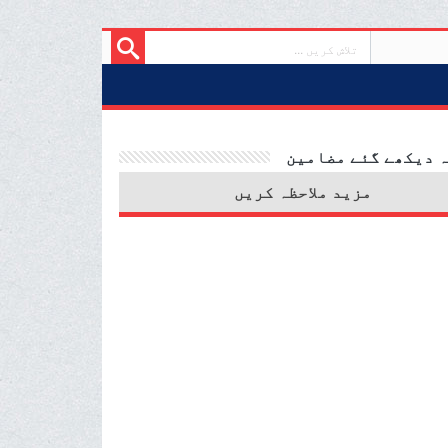
 دیکھے گئے مضامین
مزید ملاحظہ کریں