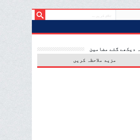
 دیکھے گئے مضامین
مزید ملاحظہ کریں