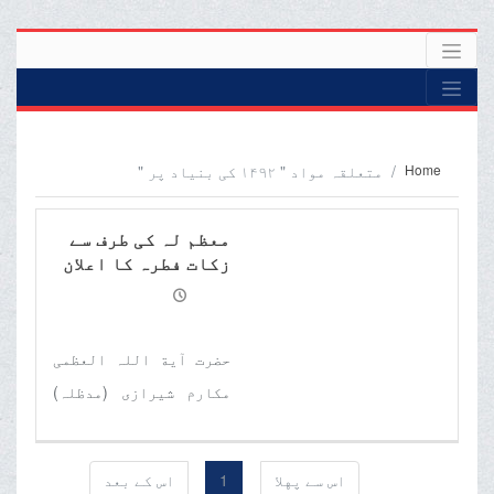
Home
متعلقہ مواد " ۱۴۹۲ کی بنیاد پر "
معظم لہ کی طرف سے
زکات فطرہ کا اعلان
حضرت آیة اللہ العظمی
مکارم شیرازی (مدظلہ)
کی طرف سے زکات فطرہ کو
معین کرکے ان کے دفاتر
اس سے پهلا
1
اس کے بعد
میں اعلان کیا گیا ۔