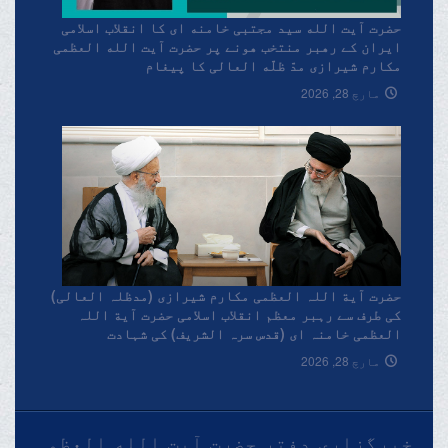
حضرت آیت الله سید مجتبی خامنه ای کا انقلاب اسلامی
ایران کے رهبر منتخب هونے پر حضرت آیت الله العظمی
مکارم شیرازی مدّ ظلّه العالی کا پیغام
مارچ 28, 2026
حضرت آیة اللہ العظمی مکارم شیرازی (مدظلہ العالی)
کی طرف سے رہبر معظم انقلاب اسلامی حضرت آیة اللہ
العظمی خامنہ ای (قدس سرہ الشریف) کی شہادت
پرتعزیتی پیغام۔
مارچ 28, 2026
خبرگزاری دفتر حضرت آیت الله العظمی