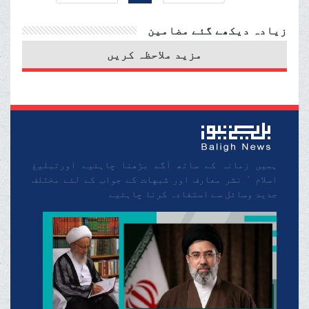
زیادہ دیکھے گئے مضامین
مزید ملاحظہ کریں
ہمیں زمانہ کے ساتھ آگے بڑھنا چاہئیے اورتبلیغ
اسلام ٬ نشر معارف اور شبهات کے جواب کے لئے مختلف
جدید وسائل سے استفادہ کرنا چاہئیے