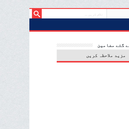
ے گئے مضامین
مزید ملاحظہ کریں