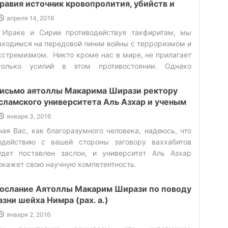
ечь и предавшийся исполнению ее поклонился
равия источник кровопролития, убийств и
бладателю мнения, так как принятие чьего либо
акфира
апреля 14, 2016
нения, есть ни что иное, как смирение перед ним, а
 Ираке и Сирии противодействуя такфиритам, мы
мирение и есть суть поклонения. (33)Спешить
аходимся на передовой линии войны с терроризмом и
овершить поклонение – показатель ориентированности
кстремизмом. Никто кроме нас в мире, не прилагает
а божественные ценностиГрех оказывает влияние на
только усилий в этом противостоянии. Однако
ердце человека. Меняет характер и понижает
екоторые, обвиняют нас в содействии терроризму.‌
ровень духовности. Покаяние смывает это
исьмо аятоллы Макарима Ширази ректору
оздействие, не позволяя греховному поведению стать
сламского университета Аль Азхар и ученым
астью характера человека и повлиять на
того научного центра, относительно
ормирование его личности. (35) Сегодня время
января 3, 2016
оследних антишиитских выступлений в
одготовки, после смерти наступает время состязаний
ная Вас, как благоразумного человека, надеюсь, что
гипте.
 праведности, добронравии, щедрости. Почему бы
одействию с вашей стороны заговору ваххабитов
азумным не подготовится к этим соревнованиям,
удет поставлен заслон, и университет Аль Азхар
окаявшись в грехах и вернувшись к Аллаху. (37)‌
окажет свою научную компетентность.‌
ранение тайн и общественная жизнь‌ К сожалению,
ногие люди не прилагают должного старания в
ослание Аятоллы Макарим Ширази по поводу
ранении чужих тайн и убеждений. Это служит
азни шейха Нимра (рах. а.)
ричиной многих конфликтов, расхождений и вражды
 обществе. (38) Для безопасности, мирного
января 2, 2016
осуществования и консолидации в обществе,