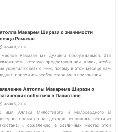
одозрительность и недоверие к другим, даже если
го окружают добронравные друзья. Но
осподствующий фактор безнравственности в среде
роживания, делает свое дело. (21) Поэтому очень
ажно избегать плохой среды. (22)‌ Вожделение –
ятолла Макарем Ширази о значимости
актор регресса общества‌ Вожделение, антонимом
есяца Рамазан
оторого является такое понятие как целомудрие и
июня 8, 2016
истота нрава, если превалирует в обществе, то
 месяце Рамазан мы духовно пробуждаемся. Эта
риведет его к упадку. (23) История свидетельствует
озможность, которую предоставил нам Аллах, чтобы
то лидеры, потворствовавшие своей похоти, потерпели
ы укрепили связь с Ним, посему в этом месяце нам
оражение. (24) Как утверждают эксперты, в основе
ледует приложить особое старание в поклонении‌
ольшинства преступлений, лежит страсть и
тремление удовлетворить вожделение. (25) Имам
аявление Аятоллы Макарема Ширази о
жавад (а) сказал об этом следующее: «севшего на
рагических событиях в Пакистане
оня вожделения, ждут падения, ущерб от которых
ельзя восстановить» (26) (27)‌ Одно из правил в науке
июня 5, 2016
азвития личности гласит: «если ум попал под влияние
о имя Аллаха Милостивого и Милосердного‌ В
ожделения, возможны любые падения и потери, в
оследнее время до нас доходят неприятные вести из
аком состоянии, ни чему не нельзя удивляться».
акистана. К сожалению, в различных местах этой
28)Когда в обществе будут поклоняться только
траны мусульмане – шииты подвергаются