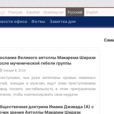
ارد
Français
Español
Azərbaycan
Русский
English
овости офиса
Фетвы
Заметка дня
Самы
ослание Великого аятоллы Макарема Ширази
осле мученической гибели группы
оотечественников в результате теракта в
января 8, 2024
ермане
реступники, чьи руки запятнаны кровью невинных
етей, женщин и мужчин, ищут этим преступлением
овод посеять нестабильность в этом приграничном
егионе, чтобы компенсировать свои неудачи‌
бщественная доктрина Имама Джавада (А) с
очки зрения Аятоллы Макарим Ширази