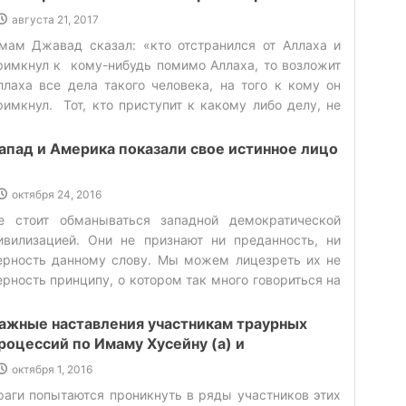
августа 21, 2017
мам Джавад сказал: «кто отстранился от Аллаха и
римкнул к кому-нибудь помимо Аллаха, то возложит
ллаха все дела такого человека, на того к кому он
римкнул. Тот, кто приступит к какому либо делу, не
мея о нем знаний, принесет больше ущерба, чем
ользы».В этой жизни человек обязан устранять все,
апад и Америка показали свое истинное лицо
то мешает его счастливой жизни, чтобы стать
олезным для общества. В первую очередь ему
октября 24, 2016
еобходимо иметь духовную связь с Аллахом и
е стоит обманываться западной демократической
робужденную сознательность. Посему следует
ивилизацией. Они не признают ни преданность, ни
рислушиваться к голосу совести и советам
ерность данному слову. Мы можем лицезреть их не
мудренных опытом людей (1). В этой связи Имам
ерность принципу, о котором так много говориться на
жавад (а) говорит: «верующий нуждается в трех
ападе – защите человеческих прав. К сожалению, в
ещах: «благоприятствие – тауфик со стороны Аллаха,
бществе еще остаются те, кто считает запад своим
ажные наставления участникам траурных
нутренний духовный наставник, восприятие
деалом. ‌
роцессий по Имаму Хусейну (а) и
аставлений». (2) (3).‌ Имам Джавад (а) – достижение
роповедникам в преддверии месяца
маммата‌ В день рождения Имама Джавада (а) очень
октября 1, 2016
ухаррам
местно привести предание от него (а). Али ибн Асбат
раги попытаются проникнуть в ряды участников этих
дин из известных учеников Имама Джавада (а)