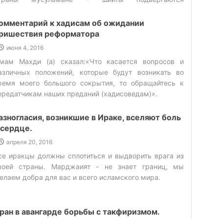
ллаху, и не возвеличивать и не делать из страстей и
есправедливому отношению и попираются их права. ‌
лечений предметов поклонения, все кризисы будут
омментарий к хадисам об ожидании
бходить общество стороной. (29)Цель руководителей
ришествия реформатора
репятствовать появлению в обществе факторов
одействующих проявлению растления социальной
июня 4, 2016
реды. Молодежь в свою очередь, обязана избегать
мам Махди (а) сказал:«Что касается вопросов и
орочной среды. Пророк Юсуф (а) не смотря на то, что
азличных положений, которые будут возникать во
бладал степенью непорочности, избегал порочной
ремя моего большого сокрытия, то обращайтесь к
реды и общества мотивирующее к аморальным
ередатчикам наших преданий (хадисоведам)».‌
ействиям.(30)Дух поклоненияСлушать наставление
меет свои последствия и оставляет отпечаток в
азногласия, возникшие в Ираке, вселяют боль
ердце человека. Имам Джавад (а) пояснил важность
 сердце.
того в своем хадисе: «кто прислушается к чьему либо
апреля 20, 2016
нению, тот поклонился ему. Посему если это мнение
оответствует божественному, значить
се иракцы должны сплотиться и выдворить врага из
рислушавшийся поклонился Аллаху, если же
воей страны. Марджаият - не знает границ, мы
оответствует мнению Иблиса, стало быть, поклонился
елаем добра для вас и всего исламского мира.
блису!» (31) (32).Сколько сейчас в мире говорящих
ожь. Должно препятствовать проникновению лживых
ечей в сердца людей. Ибо вслушавшийся в чью то
ран в авангарде борьбы с такфиризмом.