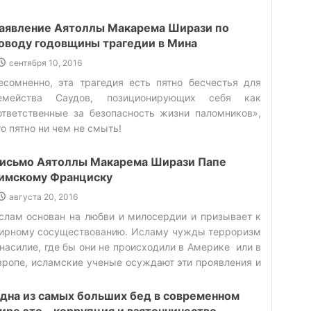
ознательности человека. В такие минуты если
сознает всю опасность ваххабизма». ‌
еловек, обратится к своей подлинности, то сможет
аявление Аятоллы Макарема Ширази по
айти путь к помощи от Аллаха. И двери милости Его
оводу годовщины трагедии в Мина
аскроются, и придет помощь оттуда, откуда и не ждал
сентября 10, 2016
и кто и не верил в ее приход. (7)В этой связи Имам
есомненно, эта трагедия есть пятно бесчестья для
ухаммад Таки Джавад (а) говорит: «если закроются
емейства Саудов, позиционирующих себя как
рата небес и земли для раба, и проявит раб
ответственные за безопасность жизни паломников»,
огостяжательство, то получит помощь от Господа». (8)
то пятно ни чем не смыть! ‌
9)Постоянный контроль и наблюдение - самый
ильный двигатель общества‌ Самое сильный
оказатель имана – веры человека, это чувство
исьмо Аятоллы Макарема Ширази Папе
остоянного контроля над собой со стороны Бога. Когда
имскому Франциску
еловек осознает, что за ним со всех сторон, ведется
августа 20, 2016
аблюдение. (10)С увеличением роста веры человека,
слам основан на любви и милосердии и призывает к
анное чувство повышается, до тех пор, пока человек
ирному сосуществованию. Исламу чужды терроризм
е будет испытывать постоянное нахождение в
 насилие, где бы они не происходили в Америке или в
рисутствии Аллаха. Это и есть самое красивое и
вропе, исламские ученые осуждают эти проявления и
аилучшее проявление имана – веры человека.
читают их противоречащими Корану.‌ ‌
озрождение роста этого чувства в человеке есть
дна из самых больших бед в современном
вященная миссия общества. (11) В своем предании
ире это – коррупция и взяточничество