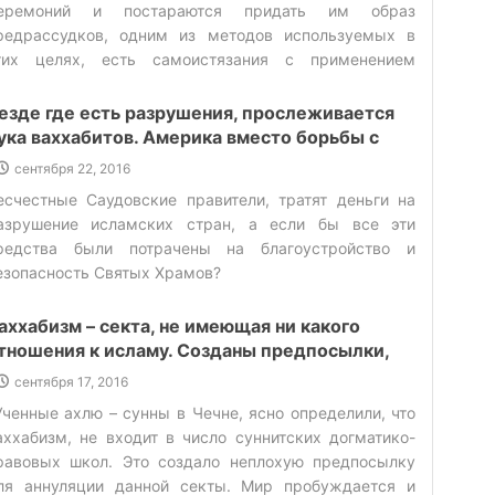
еремоний и постараются придать им образ
ередает: «когда я пришел к имаму (а) (имам (а) был в
редрассудков, одним из методов используемых в
ношеском возрасте) меня поразил его малый возраст
тих целях, есть самоистязания с применением
 небольшой рост, я пытался запомнить какого он
ежущих предметов. ‌
оста что – бы в точности предать своим друзьям по
езде где есть разрушения, прослеживается
рибытии в Египет. Не успел я подумать об этом, как
ука ваххабитов. Америка вместо борьбы с
мам (а) подошел ко мне и сказал: «О! Али ибн Асбат!
АИШ, воюет против Сирийских ВС
ллах распорядился по отношению к имамату о том
сентября 22, 2016
е, что и велел по отношению к пророчеству. Иногда
есчестные Саудовские правители, тратят деньги на
н говорит: «мы даровали ему (Пророку Йахйе (а))
азрушение исламских стран, а если бы все эти
ророчество и мудрость в детстве». Иногда говорит о
редства были потрачены на благоустройство и
юдях: «когда достиг человек полного разума в сорок
езопасность Святых Храмов?‌
ет». Посему Аллаха в силах дать человеку мудрость и
нания в детстве или в сорокалетнем возрасте». (4)
аххабизм – секта, не имеющая ни какого
5)Ориентация на божественные ценности
тношения к исламу. Созданы предпосылки,
пособствует пробуждению общественных
окрушения ваххабизма.
сентября 17, 2016
ассБывает так, что все двери для человека
акрываются. Куда бы он ни обратился за решением
Ученные ахлю – сунны в Чечне, ясно определили, что
воих проблем, они не только не уменьшаются, их
аххабизм, не входит в число суннитских догматико-
тановится на много больше.(6) Такие ситуации есть
равовых школ. Это создало неплохую предпосылку
еплохая возможность для пробуждения
ля аннуляции данной секты. Мир пробуждается и