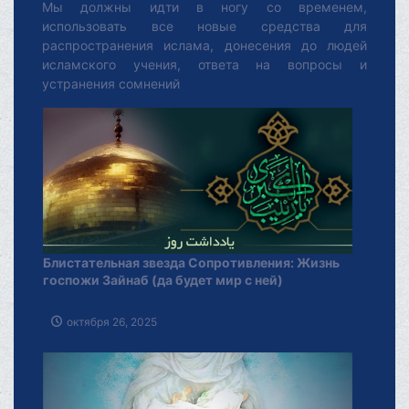
Мы должны идти в ногу со временем,
использовать все новые средства для
распространения ислама, донесения до людей
исламского учения, ответа на вопросы и
устранения сомнений
Блистательная звезда Сопротивления: Жизнь
госпожи Зайнаб (да будет мир с ней)
октября 26, 2025