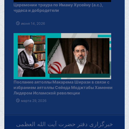
Церемонии траура по Имаму Хусейну (а.с.),
чудеса и добродетели
июня 14, 2026
Послание аятоллы Макарема Ширази в связи с
избранием аятоллы Сейеда Моджтабы Хаменеи
Лидером Исламской революции
марта 29, 2026
خبرگزاری دفتر حضرت آیت الله العظمی