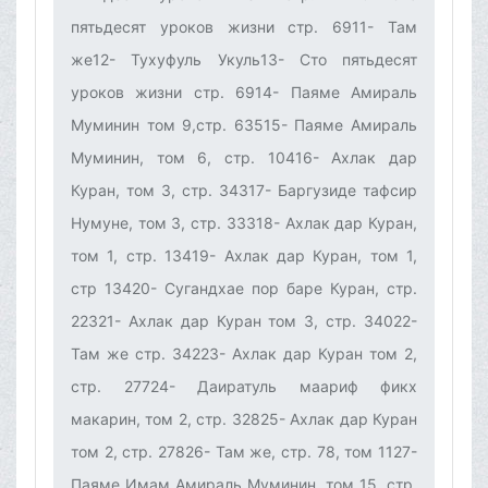
пятьдесят уроков жизни стр. 6911- Там
же12- Тухуфуль Укуль13- Сто пятьдесят
уроков жизни стр. 6914- Паяме Амираль
Муминин том 9,стр. 63515- Паяме Амираль
Муминин, том 6, стр. 10416- Ахлак дар
Куран, том 3, стр. 34317- Баргузиде тафсир
Нумуне, том 3, стр. 33318- Ахлак дар Куран,
том 1, стр. 13419- Ахлак дар Куран, том 1,
стр 13420- Сугандхае пор баре Куран, стр.
22321- Ахлак дар Куран том 3, стр. 34022-
Там же стр. 34223- Ахлак дар Куран том 2,
стр. 27724- Даиратуль маариф фикх
макарин, том 2, стр. 32825- Ахлак дар Куран
том 2, стр. 27826- Там же, стр. 78, том 1127-
Паяме Имам Амираль Муминин, том 15, стр.