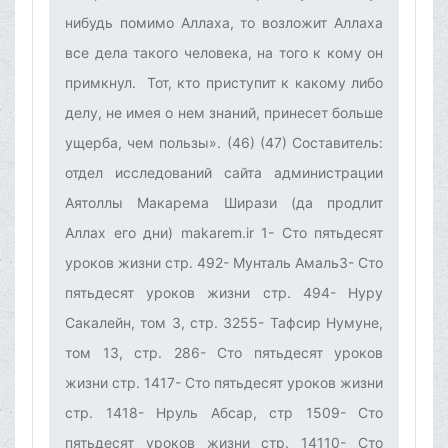
нибудь помимо Аллаха, то возложит Аллаха
все дела такого человека, на того к кому он
примкнул. Тот, кто приступит к какому либо
делу, не имея о нем знаний, принесет больше
ущерба, чем пользы». (46) (47) Составитель:
отдел исследований сайта администрации
Аятоллы Макарема Ширази (да продлит
Аллах его дни) makarem.ir 1- Сто пятьдесят
уроков жизни стр. 492- Мунталь Амаль3- Сто
пятьдесят уроков жизни стр. 494- Нуру
Сакалейн, том 3, стр. 3255- Тафсир Нумуне,
том 13, стр. 286- Сто пятьдесят уроков
жизни стр. 1417- Сто пятьдесят уроков жизни
стр. 1418- Нруль Абсар, стр 1509- Сто
пятьдесят уроков жизни стр. 14110- Сто