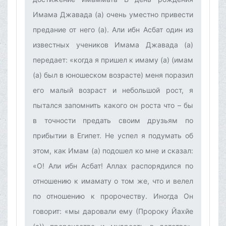
Имама Джавада (а) очень уместно привести
предание от него (а). Али ибн Асбат один из
известных учеников Имама Джавада (а)
передает: «когда я пришел к имаму (а) (имам
(а) был в юношеском возрасте) меня поразил
его малый возраст и небольшой рост, я
пытался запомнить какого он роста что – бы
в точности предать своим друзьям по
прибытии в Египет. Не успел я подумать об
этом, как Имам (а) подошел ко мне и сказал:
«О! Али ибн Асбат! Аллах распорядился по
отношению к имамату о том же, что и велел
по отношению к пророчеству. Иногда Он
говорит: «мы даровали ему (Пророку Йахйе