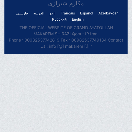
مکارم شیرازی
فارسـی
العربـیة
اردو
Français
Español
Azərbaycan
Русский
English
THE OFFICIAL WEBSITE OF GRAND AYATOLLAH
MAKAREM SHIRAZI Qom - IR.Iran.
Phone : 00982537742819 Fax : 00982537749184 Contact
Us : info [@] makarem [.] ir