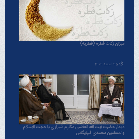
میزان زکات فطره (فطریه)
25 اسفند 1404
دیدار حضرت آیت الله العظمی مکارم شیرازی با حجت الاسلام
والمسلمین محمدی گلپایگانی