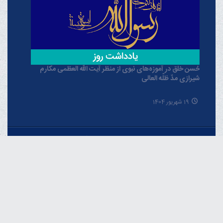
حُسن خلق در آموزه‌های نبوی از منظر آیت الله العظمی مکارم
شیرازی مدّ ظلّه العالی
19 شهریور 1404
خبرگزاری دفتر حضرت آیت الله العظمی مکارم
شیرازی
فارسـی
العربـیة
اردو
Français
Español
English
Русский
Azərbaycan
THE OFFICIAL WEBSITE OF GRAND AYATOLLAH
MAKAREM SHIRAZI Qom - IR.Iran.
Phone : 00982537742819 Fax : 00982537749184 Contact