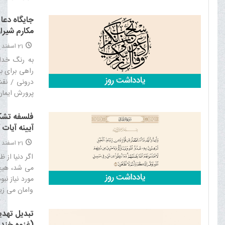
جایگاه دعا 
مکارم شیراز
21 اسفند 1404
به رنگ خدا
راهی برای ب
درونی / نق
پرورش ایمان‌
فلسفه تشکي
آيينه آيات 
21 اسفند 1404
اگر دنیا از 
مى ‏شد، هیچ
مورد نیاز نب
وامان مى ‏زی
سیاسى و اجت
برترى جویى 
تبدیل تهد
قوم و ملیّت