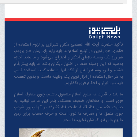
تأکید حضرت آیت الله العظمی مکارم شیرازی بر لزوم استفاده از
فناوری های نوین در تبلیغ اسلام: ما باید پابه پای زمان جلو برویم،
هر روز یک وسیله تازه‌ای ابتکار و اختراع می‌شود و ما نباید اجازه
بدهیم که این وسیله فقط در اختیار دیگران باشد. ما باید پیش‌گام
باشیم و این وسیله را قبل از آنکه آنها استفاده کنند، استفاده کنیم.
به هر حال استفاده از ابزار نوین یک وظیفه ماست و بدون تعصب
باید بین ابزار و احکام فرق بگذاریم.
ما باید با قدرت به تبلیغ اسلام مشغول باشیم، چون معارف اسلام
قوی است و مخالفان ضعیف هستند، بنابر این ما می‌توانیم به
صورت «کم من فئة قلیلة غلبت فئة کثیرة» بر آنها پیروز شویم،
چون منطق‌ ما و معارف ‌ما قوی است و حرف حساب برای زدن
داریم ولی آنها کارشان تخریب است.