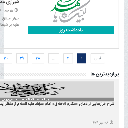
شیرازی مدّ 
15 بهمن 1404
چهار میثاق 
غلبه بر شیطا
قبلی
1
2
...
28
29
30
پربازدیدترین ها
شرح فرازهایی از دعای «مکارم الاخلاق» امام سجّاد علیه السلام از منظر آیت 
08 مهر 1404