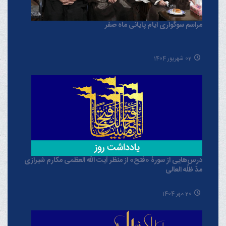
مراسم سوگواری ایام پایانی ماه صفر
02 شهریور 1404
درس‌هایی از سورۀ «فتح» از منظر آیت الله العظمی مکارم شیرازی
مدّ ظلّه العالی
20 مهر 1404