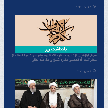
28 مرداد 1404
شرح فرازهایی از دعای «مکارم الاخلاق» امام سجّاد علیه السلام از
منظر آیت الله العظمی مکارم شیرازی مدّ ظلّه العالی
08 مهر 1404