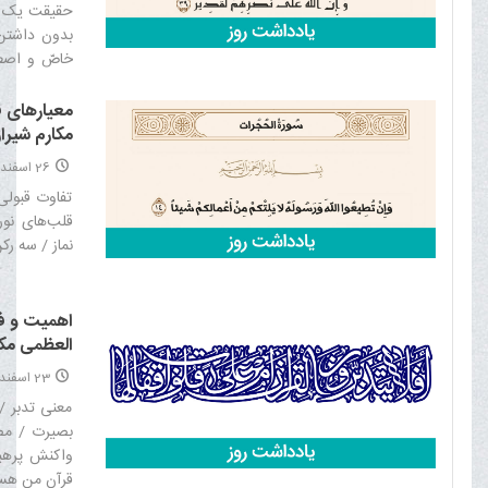
حقیقت یک آی
بدون داشتن
خاصّ و اصط
براى حفظ 
موجودیّت نظ
معیارهای ق
افتخارات ا
مکارم شیراز
اسلامى است‏
26 اسفند 1404
و استقلال و 
تفاوت قبولی
موظّفند بپاخ
قلب‌های نو
نماز / سه رک
اهمیت و فض
العظمی مکار
23 اسفند 1404
معنی تدبر / 
بصیرت / مصد
واکنش پرهیز
قرآن من هست