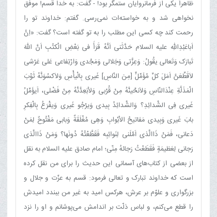
ظاهراً یکی از فرمانروایان ستمگر بود! - گفت: به خدا قسم! موفّق
نخواهی شد و به خواسته‌ات نمی‌رسی. گفتم: خداوند تو را
رحمت کند چه کسی این مطلب را به تو گفته است؟ گفت: «اِنَّ
اَباعَبْدِاللّهِ علیه السلام حَدَّثَنی اَنَّهُ قَرَأَ فی بَعْضِ الْکتُبِ اَنَّ اللّهَ
تَبارَک وَتَعالی یقُولُ: وَعِزَّتی وَجَلالی وَمَجْدی وَارْتِفاعی عَلی عَرْشی
لاَقَطِّعَنَّ اَمَلَ کلِّ مُؤَمِّلٍّ [مِنَ النّاسِ] غَیری بِالْیأْسِ وَلاَکسُوَنَّهُ ثَوْبَ
الْمَذَلَّةِ عِنْدَالنّاسِ وَلاَنحِّینَّهُ مِنْ قُرْبی وَلاُبَعِدَّنَّهُ مِنْ فَضْلی، اَیؤَمِّلُ
غَیری فِی الشَّدائِدِ؟ وَالشَّدائِدُ بِیدی وَیرْجُو غَیری وَیقْرَعُ بِالْفِکرِ
بابَ غَیری وَبِیدی مَفاتیحُ الاْبْوابِ وَهِی مُغْلَقَةٌ وَبابی مَفْتُوحٌ لِمَنْ
دَعانی، فَمَنْ ذَاالَّذی اَمَّلَنی لِنَوائِبِه فَقَطَّعْتُهُ دُونَها؟ وَمَنْ ذَاالَّذی
رَجانی لِعَظیمَةٍ فَقَطَعْتُ رَجائهُ مِنّی؛ امام صادق علیه السلام به نقل
از بعضی از کتاب‌های آسمانی این حدیث را برای من نقل کرده
است که خداوند تبارک و تعالی فرمود: قسم به عزّت و جلال و
بزرگواری و علوّم بر عرش، هرکس امید به غیر من ببندد امیدش
را قطع می‌کنم، و لباس ذلّت بر اندامش می‌پوشانم و او را نزد