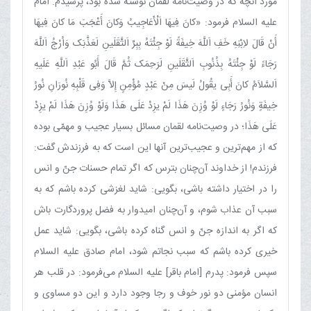
مورد آنچه که در وصیت‌نامۀ لقمان نوشته شده بود، پرسیدم. امام
علیه السلام فرمود
:
«کانَ فِیهَا اَلْأَعَاجِیبُ وَکانَ أَعْجَبَ مَا کانَ فِیهَا
أَنْ قَالَ لاِبْنِهِ خَفِ اَللَّهَ خِیفَةً لَوْ جِئْتَهُ بِبِرِّ اَلثَّقَلَینِ لَعَذَّبَک وَاُرْجُ اَللَّهَ
رَجَاءً لَوْ جِئْتَهُ بِذُنُوبِ اَلثَّقَلَینِ لَرَحِمَک ثُمَّ قَالَ أَبُو عَبْدِ اَللَّهِ عَلَیهِ
اَلسَّلاَمُ کانَ أَبِی یقُولُ لَیسَ مِنْ عَبْدٍ مُؤْمِنٍ إِلاَّ وَفِی قَلْبِهِ نُورَانِ نُورُ
خِیفَةٍ وَنُورُ رَجَاءٍ لَوْ وُزِنَ هَذَا لَمْ یزِدْ عَلَی هَذَا وَلَوْ وُزِنَ هَذَا لَمْ یزِدْ
عَلَی هَذَا؛ در وصیت‌نامه لقمان مسائل بسیار عجیب و مهمّی بوده
که از مهم‌ترین و عجیب‌ترین آنها این است که به فرزندش گفت:
فرزندم! از خداوند آن‌چنان بترس که اگر تمام حسنات جنّ و انس
را در اختیار داشته باشی، بگویی: شاید لغزشی کرده باشم که به
سبب آن عذاب شوم، و آن‌چنان امیدوار به فضل پروردگارت باش
که اگر به اندازه جنّ و انس گناه کرده باشی، بگویی: شاید عمل
خیری کرده باشم که سبب نجاتم شود، امام صادق علیه السلام
سپس فرمود: پدرم [امام باقر] علیه السلام می‌فرمود: در قلب هر
انسان مؤمنی دو نور خوف و رجا وجود دارد و این دو مساوی و