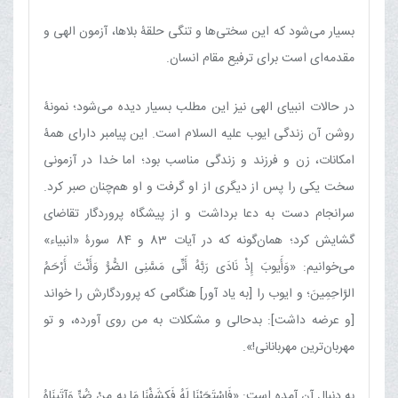
بسیار می‌شود که این سختی‌ها و تنگی حلقۀ بلاها، آزمون الهی و
مقدمه‌ای است برای ترفیع مقام انسان.
در حالات انبیای الهی نیز این مطلب بسیار دیده می‌شود؛ نمونۀ
روشن آن زندگی ایوب علیه السلام است. این پیامبر دارای همۀ
امکانات، زن و فرزند و زندگی مناسب بود؛ اما خدا در آزمونی
سخت یکی را پس از دیگری از او گرفت و او هم‌چنان صبر کرد.
سرانجام دست به دعا برداشت و از پیشگاه پروردگار تقاضای
گشایش کرد؛ همان‌گونه که در آیات 83 و 84 سورۀ «انبیاء»
می‌خوانیم: «وَأَیوبَ إِذْ نَادَی رَبَّهُ أَنِّی مَسَّنِی الضُّرُّ وَأَنْتَ أَرْحَمُ
الرَّاحِمِینَ؛ و ایوب را [به یاد آور] هنگامی‏ که پروردگارش را خواند
[و عرضه داشت]: بدحالی و مشکلات به من روی آورده، و تو
مهربان‌ترین مهربانانی!».
به دنبال آن آمده است: «فَاسْتَجَبْنَا لَهُ فَکشَفْنَا مَا بِهِ مِنْ ضُرٍّ وَآتَینَاهُ