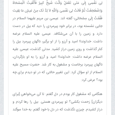
لِی نَفْسِی إِلَی مَتَی تَعْمَلُ وَأَنْتَ شَیخٌ کبِیرٌ فَأَلْقَیتُ اَلْمِسْحَاةَ
وَاِضْطَجَعْتُ ثُمَّ قَالَتْ لِی نَفْسِی وَاَللَّهِ لاَ بُدَّ لَک مِنْ عَیشٍ مَا بَقِیتَ
فَقُمْتُ إِلَی مِسْحَاتِی؛ گفته ‌اند: عیسی بن ‌مریم علیهما السلام در
جایی نشسته بود، در برابر خود پیرمردی را دید که بیل در دست
دارد و زمین را با آن می‌شکافد. عیسی علیه السلام عرضه
داشت: خداوندا! امید و آرزو را از او برگیر، ناگهان پیرمرد بیل را
کنار گذاشت و روی زمین دراز کشید. مدتی گذشت، عیسی علیه
السلام عرضه داشت: خداوندا! امید و آرزو را به او بازگردان،
ناگهان پیرمرد برخاست و مشغول به کار شد. حضرت مسیح علیه
السلام از او سؤال کرد: این تغییر حالتی که در تو دیدم برای چه
بود؟ عرض کرد:
هنگامی که مشغول کار بودم در دل گفتم: تا کی می‌خواهی [برای
دیگران] زحمت بکشی‌؟ تو پیرمردی هستی. بیل را رها کردم و
دراز کشیدم. چیزی نگذشت که در دل با خود گفتم: به خدا سوگند