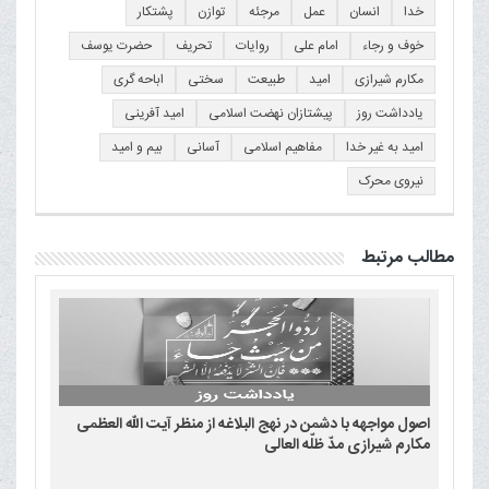
خدا
انسان
عمل
مرجئه
توازن
پشتکار
خوف و رجاء
امام علی
روایات
تحریف
حضرت یوسف
مکارم شیرازی
امید
طبیعت
سختی
اباحه گری
یادداشت روز
پیشتازان نهضت اسلامی
امید آفرینی
امید به غیر خدا
مفاهیم اسلامی
آسانی
بیم و امید
نیروی محرک
مطالب مرتبط
اصول مواجهه با دشمن در نهج البلاغه از منظر آیت الله العظمی
مکارم شیرازی مدّ ظلّه العالی