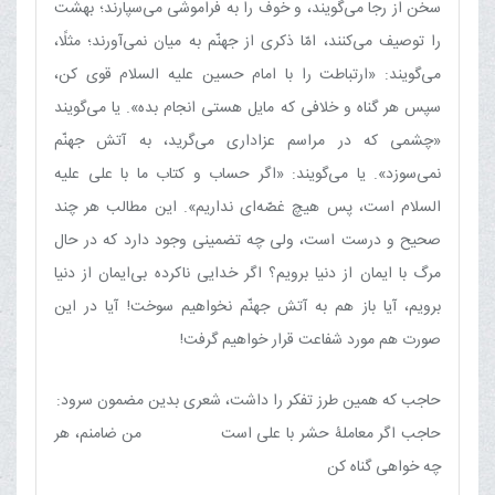
سخن از رجا می‌گویند، و خوف را به فراموشی می‌سپارند؛ بهشت
را توصیف می‌کنند، امّا ذکری از جهنّم به میان نمی‌آورند؛ مثلًا،
می‌گویند: «ارتباطت را با امام حسین علیه السلام قوی کن،
سپس هر گناه و خلافی که مایل هستی انجام بده». یا می‌گویند
«چشمی که در مراسم عزاداری می‌گرید، به آتش جهنّم
نمی‌سوزد». یا می‌گویند: «اگر حساب و کتاب ما با علی علیه
السلام است، پس هیچ غصّه‌ای نداریم». این مطالب هر چند
صحیح و درست است، ولی چه تضمینی وجود دارد که در حال
مرگ با ایمان از دنیا برویم؟ اگر خدایی ناکرده بی‌ایمان از دنیا
برویم، آیا باز هم به آتش جهنّم نخواهیم سوخت! آیا در این
صورت هم مورد شفاعت قرار خواهیم گرفت!
حاجب که همین طرز تفکر را داشت، شعری بدین مضمون سرود:
حاجب اگر معاملۀ حشر با علی است‏ من ضامنم، هر
چه خواهی گناه کن‏