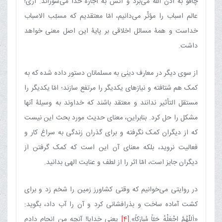
چاقو به اذن الله می‌برد و آتش به اجازۀ خدا می‌سوزاند. آری!
عالم اسباب را مؤثّر می‌دانیم، امّا معتقدیم که مسبّب الاسباب
خداست و همۀ مسائل اخلاقی بر پایۀ این اصل معنی خواهد
داشت
.
از سوی دیگر در معارف دینی به مسلمانان دستور داده شده که به
کمک هم شتافته و نیازهای یکدیگر را مرتفع سازند؛ امّا یکدیگر را
مستقل التأثیر ندانند و معتقد باشند که خداوند به وسیلۀ آنها
مشکل را حل کرد. بنابراین، معنای حدیث مورد بحث این نیست
که از دیگران کمک نگرفته و برای گذران زندگی به سراغ کار و
فعالیت نروید، بلکه معنای آن این است که کمک گرفتن از
دیگران جایز است، امّا اثر را از لطف و عنایت الهی بدانید.
در روایتی می‌خوانیم که وقتی کشاورز زمین را شخم زد و برای
کشت آماده ساخت و بذرافشانی کرد و آن را آب داد، بگوید:
«اَللّهُمَّ اجْعَلْهُ حَبّاً مُبارَکاً».
[4]
یعنی خدایا! آنچه من انجام دادم