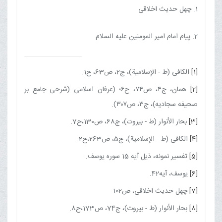
1. چهل حدیث اخلاقی
2. پیام امام امیر المومنین علیه السلام
[1]
الكافی (ط - الإسلامیة)، ج‏2، ص63، ح1.
[2]
همان، ج٤، ص٧٤، ح٦؛ (عرفان اسلامی (شرحی جامع بر
صحیفه سجادیه)، ج۳، ص۳۰۷).
[3]
بحار الأنوار (ط - بیروت)، ج‏68، ص130،ح7.
[4]
الكافی (ط - الإسلامیة)، ج‏5، ص263،ح2.
[5]
تفسیر نمونه، ذیل آیه 15 سوره یوسف.
[6]
یوسف، آیه42.
[7]
چهل حدیث اخلاقی، ص102.
[8]
بحار الأنوار (ط - بیروت)، ج‏74، ص173،ح8.