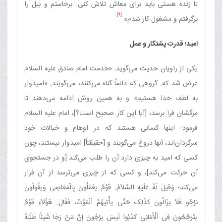
تا زنده هستی باید برای معاش تلاش کنی. برخاستم و بیل را
[9]
برگرفتم و مشغول کار شدم».
امید؛ قدرت پشتکار و عمل
یکی از راویان حدیث می‌گوید: «خدمت امام صادق علیه السلام
عرض شد که: گروهی که دائماً گناه می‌کنند، می‌گویند: «امیدوار
به لطف خدا هستیم» و به همین روش ادامه می‌دهند تا
مرگشان فرا برسد، [آیا این کار صحیح است؟]، امام علیه السلام
فرمود: اینها کسانی هستند که در اوهام و خیالات خود
سرگردان‌اند، آنها دروغ می‌گویند و [حقیقتاً] امیدوار نیستند، چون
کسی که امید به چیزی دارد آن را طلب می‌کند [و در جستجوی
آن حرکت می‌کند]، و کسی که از چیزی می‌ترسد از آن فرار
می‌کند؛ وَقِیلَ لَهُ عَلَیهِ السَّلاَمُ: قَوْمٌ یعْمَلُونَ بِالْمَعَاصِی وَیقُولُونَ
نَرْجُو فَلاَ یزَالُونَ کذَلِک حَتَّی یأْتِیهُمُ اَلْمَوْتُ، فَقَالَ: هَؤُلاَءِ قَوْمٌ
یتَرَجَّحُونَ فِی اَلْأَمَانِی کذَبُوا لَیسَ یرْجُونَ إِنَّ مَنْ رَجَا شَیئاً طَلَبَهُ