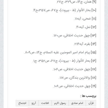
[9]
همان، ج‏14، ص329، ح27.
[10]
بحار الأنوار (ط - بیروت)، ج‏67، ص357،ح4.
[11]
ضحی، آیه11.
[12]
نمل، آیه40.
[13]
چهل حدیث اخلاقی، ص120.
[14]
بقره، آیه214.
[15]
پیام امام امیر المومنین علیه السلام، ج‏14، ص809.
[16]
بحار الأنوار (ط - بیروت)، ج‏67، ص352، ح1.
[17]
چهل حدیث اخلاقی، ص106.
[18]
والاترین بندگان، ص112.
[19]
چهل حدیث اخلاقی، ص106.
برچسب ها :
قرآن
امام صادق
رسول اکرم
اطاعت
آرزو
اجتماع