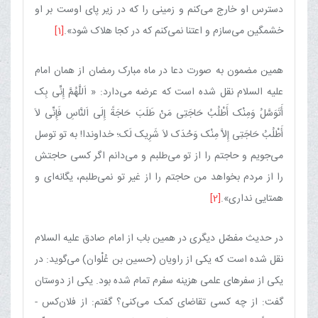
دسترس او خارج می‌کنم و زمینی را که در زیر پای اوست بر او
خشمگین می‌سازم و اعتنا نمی‌کنم که در کجا هلاک شود».
[1]
همین مضمون به‌ صورت دعا در ماه مبارک رمضان از همان امام
علیه السلام نقل شده است که عرضه می‌دارد: « اَللَّهُمَّ إِنِّی بِک
أَتَوَسَّلُ وَمِنْک أَطْلُبُ حَاجَتِی مَنْ طَلَبَ حَاجَةً إِلَی اَلنَّاسِ فَإِنِّی لاَ
أَطْلُبُ حَاجَتِی إِلاَّ مِنْک وَحْدَک لاَ شَرِیک لَک؛ خداوندا! به تو توسل
می‌جویم و حاجتم را از تو می‌طلبم و می‌دانم اگر کسی حاجتش
را از مردم بخواهد من حاجتم را از غیر تو نمی‌طلبم، یگانه‌ای و
همتایی نداری».
[2]
در حدیث مفصّل دیگری در همین باب از امام صادق علیه السلام
نقل شده است که یکی از راویان (حسین بن عُلْوان) می‌گوید: در
یکی از سفرهای علمی هزینه سفرم تمام شده بود. یکی از دوستان
گفت: از چه کسی تقاضای کمک می‌کنی؟ گفتم: از فلان‌کس -