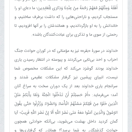
أَهْلَهُ وَمِثْلَهُمْ مَّعَهُمْ رَحْمَةً مِنْ عِنْدِنَا وَذِکرَی لِلْعَابِدِینَ؛ ما دعای او را
مستجاب کردیم، و ناراحتی‌هایی را که داشت برطرف ساختیم، و
خاندانش را به او بازگرداندیم، و همانندشان را بر آنها افزودیم، تا
رحمتی از سوی ما و تذکری برای عبادت‌کنندگان باشد».
خداوند در سورۀ «بقره» نیز به مؤمنانی که در کوران حوادث جنگ
احزاب و احد بی‌تابی می‌کردند و پیوسته در انتظار رسیدن یاری
خداوند بودند گوشزد می‌کند که این مشکلات مخصوص شما
نیست، انبیای پیشین نیز گرفتار مشکلات عظیمی شدند و
سرانجام یاری خداوند بعد از یک دوران سخت به سراغ آنان‏
آمد؛ می‌فرماید: «أَمْ حَسِبْتُمْ أَنْ تَدْخُلُوا الْجَنَّةَ وَلَمَّا یأْتِکمْ مَثَلُ
الَّذِینَ خَلَوْا مِنْ قَبْلِکمْ مَسَّتْهُمُ الْبَأْسَاءُ وَالضَّرَّاءُ وَزُلْزِلُوا حَتَّی یقُولَ
الرَّسُولُ وَالَّذِینَ آمَنُوا مَعَهُ مَتَی نَصْرُ اللَّهِ أَلَا إِنَّ نَصْرَ اللَّهِ قَرِیبٌ؛ آیا
گمان کردید داخل بهشت می‌شوید، بی‌آنکه حوادثی همچون
حوادث گذشتگان به شما برسد؟! همانان که گرفتاری‌ها و