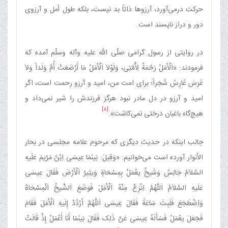
حرکت درمی‌آورد، آرزوها ذاتاً بد نیست، بلکه طول أمل و آرزوی
دور و دراز ناپسند است.
در روایتی از رسول گرامی صلّی الله علیه وآله وسلّم آمده که
فرمودند: «اَلْأَمَلُ رَحْمَةٌ لِأُمَّتِی، وَلَوْلاَ اَلْأَمَلُ مَا أَرْضَعَتْ أُمٌّ وَلَداً وَلاَ
غَرَسَ غَارِسٌ شَجَراً؛ برای امت من، امید و آرزو رحمت است، اگر
امید و آرزو در دل مادر نبود هرگز فرزندش را شیر نمی‌داد و
[8]
هیچ‌گاه باغبان درختی نمی‌کاشت».
جالب اینکه در حدیث دیگری که مرحوم علامه مجلسی در بحار
الأنوار آورده است می‌خوانیم: «وَقِیلَ: بَینَمَا عِیسَی اِبْنُ مَرْیمَ عَلَیهِ
السَّلاَمُ جَالِسٌ وَشَیخٌ یعْمَلُ بِمِسْحَاةٍ وَیثِیرُ اَلْأَرْضَ فَقَالَ عِیسَی
عَلَیهِ السَّلاَمُ اَللَّهُمَّ اِنْزِعْ مِنْهُ اَلْأَمَلَ فَوَضَعَ اَلشَّیخُ اَلْمِسْحَاةَ
وَاِضْطَجَعَ فَلَبِثَ سَاعَةً فَقَالَ عِیسَی اَللَّهُمَّ اُرْدُدْ إِلَیهِ اَلْأَمَلَ فَقَامَ
فَجَعَلَ یعْمَلُ فَسَأَلَهُ عِیسَی عَنْ ذَلِک فَقَالَ بَینَمَا أَنَا أَعْمَلُ إِذْ قَالَتْ