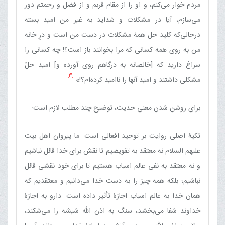
مردم خوار می‌کنم، و او را از مقام قربم و از فضل و رحمتم دور
می‌سازم، آیا در مشکلات و شداید به غیر من امید بسته
درحالی‌که کلید حل همۀ مشکلات در دست من است و درِ خانه
من به روی همه کسانی که مرا بخوانند باز است؟! چه کسانی را
سراغ دارید که [خالصانه به درگاهم روی آورده و] امید حلّ
[3]
مشکلی داشتند و امید آنها را ناامید کرده‌ام؟!».
برای روشن شدن معنی حدیث، توضیح چند مطلب لازم است:
تکیۀ اصلی روایت بر توحید افعالی است. ما پیروان اهل بیت
علیهم السلام نه معتقد به تفویضیم تا نقش برای خدا قائل نباشیم
و نه معتقد به نفی عالم اسباب هستیم تا برای خود نقشی قائل
نباشیم؛ بلکه همه چیز را به دست خدا می‌دانیم و معتقدیم که
همان خدا به عالم اسباب اجازۀ تأثیر داده است. دارو به اجازۀ
خداوند شفا می‌بخشد، سنگ به اذن الله شیشه را می‌شکند،