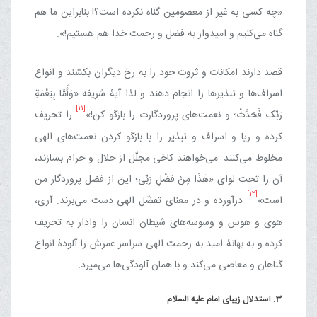
«چه کسی به غیر از معصومین گناه نکرده است؟! بنابراین ما هم
گناه می‌کنیم و امیدوار به فضل و رحمت خدا هم هستیم!».
قصد دارند امکانات و ثروت خود را به رخ دیگران بکشند و انواع
اسراف‌ها و تبذیرها را انجام دهند و لذا آیۀ شریفه «وَأَمَّا بِنِعْمَةِ
[11]
رَبِّک فَحَدِّثْ؛ و نعمت‌های پروردگارت را بازگو کن!»
را تحریف
کرده و ریا و اسراف و تبذیر را با بازگو کردن نعمت‌های الهی
مخلوط می‌کنند. می‌خواهند کاخی مجلّل از حلال و حرام بسازند،
آن را تحت لوای «هَذَا مِنْ فَضْلِ رَبِّی؛ این از فضل پروردگار من
[12]
است»
درآورده و در معنای تفضّل الهی دست می‌برند. آری،
هوی و هوس و وسوسه‌های شیطان انسان را وادار به تحریف
کرده و به بهانۀ امید به رحمت الهی سراسر عمرش را آلودۀ انواع
گناهان و معاصی می‌کند و با همان آلودگی‌ها می‌میرد.
3. استدلال زیبای امام علیه السلام