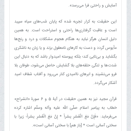
آسایش و راحتی فرا می‌رسد».
این حقیقت به ‏کرار تجربه شده که پایان شب‌های سیاه سپید
است و عاقبت گرفتاری‌ها راحتی و استراحت است. به همین
دلیل انسان هرگز نباید به هنگام هجوم مشکلات و درد و رنج‌ها
مأیوس گردد و دست به کارهای نامعقول بزند و یا زبان به ناشکری
بگشاید و بی‌تابی کند؛ بلکه پیوسته امیدوار باشد که به دنبال این
شدت‌ها و تنگی حلقه‌های بلا گشایش حاصل می‌شود، طوفان بلا
فرو می‌نشیند و ابرهای ناامیدی کنار می‌رود و آفتاب شفاف امید
آشکار می‌گردد.
قرآن مجید نیز به همین حقیقت در آیۀ 5 و 6 سورۀ «انشراح»
خطاب به پیامبر اسلام صلّی الله علیه وآله وسلّم اشاره کرده
می‌فرماید: «فَإِنَّ مَعَ الْعُسْرِ یسْراً * إِنَّ مَعَ الْعُسْرِ یسْراً؛ زیرا با
سختی آسانی است * [باز هم] با سختی آسانی است».