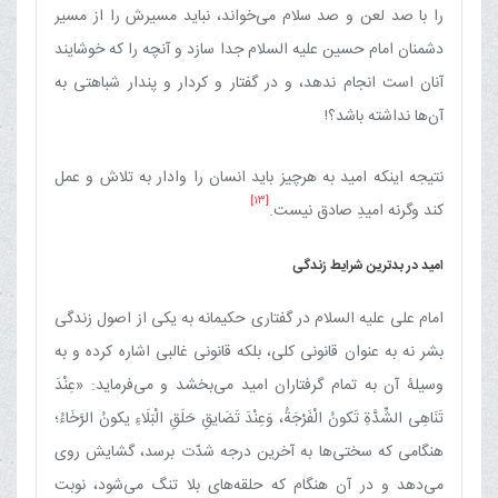
را با صد لعن و صد سلام می‌خواند، نباید مسیرش را از مسیر
دشمنان امام حسین علیه السلام جدا سازد و آنچه را که خوشایند
آنان است انجام ندهد، و در گفتار و کردار و پندار شباهتی به
آن‌ها نداشته باشد؟!
نتیجه اینکه امید به هرچیز باید انسان را وادار به تلاش و عمل
[13]
کند وگرنه امیدِ صادق نیست.
امید در بدترین شرایط زندگی
امام علی علیه السلام در گفتاری حکیمانه به یکی از اصول زندگی
بشر نه به عنوان قانونی کلی، بلکه قانونی غالبی اشاره کرده و به
‏وسیلۀ آن به تمام گرفتاران امید می‌بخشد و می‌فرماید: «عِنْدَ
تَنَاهِی الشِّدَّةِ تَکونُ الْفَرْجَةُ، وَعِنْدَ تَضَایقِ حَلَقِ الْبَلَاءِ یکونُ الرَّخَاءُ؛
هنگامی که سختی‌ها به آخرین درجه شدّت برسد، گشایش روی
می‌دهد و در آن هنگام که حلقه‌های بلا تنگ می‌شود، نوبت