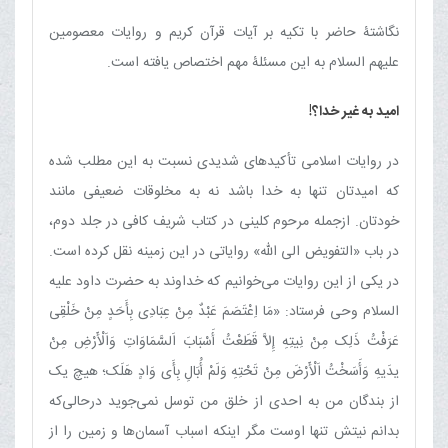
نگاشتۀ حاضر با تکیه بر آیات قرآن کریم و روایات معصومین
علیهم السلام به این مسئلۀ مهم اختصاص یافته است.
امید به غیر خدا؟!
در روایات اسلامی تأکیدهای شدیدی نسبت ‌به این مطلب شده
که امیدتان تنها به خدا باشد نه به مخلوقات ضعیفی مانند
خودتان. ازجمله مرحوم کلینی در کتاب شریف کافی در جلد دوم،
در باب «التفویض الی اللّه» روایاتی در این زمینه نقل کرده است.
در یکی از این روایات می‌خوانیم که خداوند به حضرت داود علیه
السلام وحی فرستاد: «مَا اِعْتَصَمَ عَبْدٌ مِنْ عِبَادِی بِأَحَدٍ مِنْ خَلْقِی
عَرَفْتُ ذَلِک مِنْ نِیتِهِ إِلاَّ قَطَعْتُ أَسْبَابَ اَلسَّمَاوَاتِ وَاَلْأَرْضِ مِنْ
یدَیهِ وَأَسَخْتُ اَلْأَرْضَ مِنْ تَحْتِهِ وَلَمْ أُبَالِ بِأَی وَادٍ هَلَک؛ هیچ یک
از بندگان من به احدی از خلق من توسل نمی‌جوید درحالی‌که
بدانم نیتش تنها اوست مگر اینکه اسباب آسمان‌ها و زمین را از