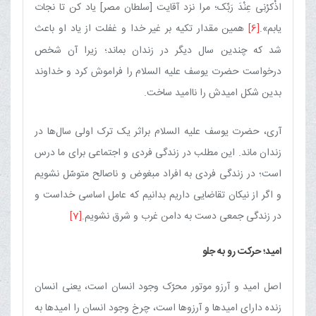
اذْکرْنِی عِنْدَ رَبِّک؛ مرا نزد آقایت [سلطان مصر] یاد کن تا نجات
یابم».
[6]
همین مقدار تکیه بر غیر خدا و غفلت از یاد او باعث
شد که چندین سال دیگر در زندان بماند؛ زیرا آن شخص
درخواست حضرت یوسف علیه السلام را فراموش کرد و خداوند
بدین شکل امیدش را ناامید ساخت.
آری، حضرت یوسف علیه السلام براثر یک ترک اولی سال‌ها در
زندان ماند. این مطلب در زندگی فردی و اجتماعی برای ما درس
است؛ در زندگی فردی به افراد مبغوض و ناصالح متوسّل نشویم
و اگر از نیکان تقاضایی داریم بدانیم که عامل اساسی خداست و
در زندگی جمعی دست به دامن غرب و شرق نشویم.
[7]
امید؛ حرکت رو به جلو
اصل امید و آرزو موتور محرّک وجود انسان است، یعنی انسان
زنده دارای امیدها و آرزوها است، چرخ وجود انسان را امیدها به