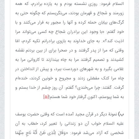
السلام فرمود: روزی نشسته بودم و به یازده برادرم، که همه
زورمند و شجاع و قهرمان بودند، می‌نگریستم که چگونه حتی به
گرگ‌های بیابان حمله کرده و آنها را مجبور به فرار می‌کنند و با
خود گفتم: «با وجود این برادران شجاع چه کسی می‌تواند مرا
اذیت کند؟». به جای خداوند به بازوی برادرانم تکیه کردم، امّا
وقتی که مرا از پدر گرفتند و در صحرا برای از بین بردنم نقشه
کشیدند و تصمیم گرفتند مرا به چاه بیندازند تا کاروانی مرا به
غلامی بگیرد و به شهرهای دوردست ببرد، و پیش از انداختن در
چاه مرا کتک مفصّلی زدند و مجروح و خونین کردند، خنده‌ام
گرفت. گفتند: چرا می‌خندی؟ گفتم: آن روز چشم از خدا بستم و
به شما پیوستم، اکنون گرفتار خود شما هستم!
[5]
ب)
نمونۀ دیگر در قرآن مجید آمده است که وقتی حضرت یوسف
علیه السلام خواب آن دو زندانی را تعبیر کرد، خطاب به آن
شخصی که آزاد می‌شد فرمود: «وَقَالَ لِلَّذِی ظَنَّ أَنَّهُ نَاجٍ مِنْهُمَا