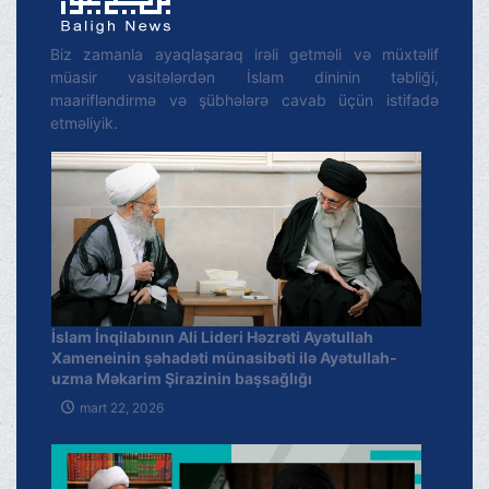
düzəltməyə və
Biz zamanla ayaqlaşaraq irəli getməli və müxtəlif
günahsızları tikə-tikə
müasir vasitələrdən İslam dininin təbliği,
etməyə hazırdır.”
maarifləndirmə və şübhələrə cavab üçün istifadə
etməliyik.
İslam İnqilabının Ali Lideri Həzrəti Ayətullah
Xameneinin şəhadəti münasibəti ilə Ayətullah-
uzma Məkarim Şirazinin başsağlığı
mart 22, 2026