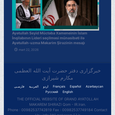
Ayətullah Seyid Müctəba Xameneinin İslam
İnqilabının Lideri seçilməsi münasibəti ilə
Ayətullah-uzma Məkarim Şirazinin mesajı
mart 22, 2026
خبرگزاری دفتر حضرت آیت الله العظمی
مکارم شیرازی
فارسـی
العربـیة
اردو
Français
Español
Azərbaycan
Русский
English
THE OFFICIAL WEBSITE OF GRAND AYATOLLAH
MAKAREM SHIRAZI Qom - IR.Iran.
Phone : 00982537742819 Fax : 00982537749184 Contact