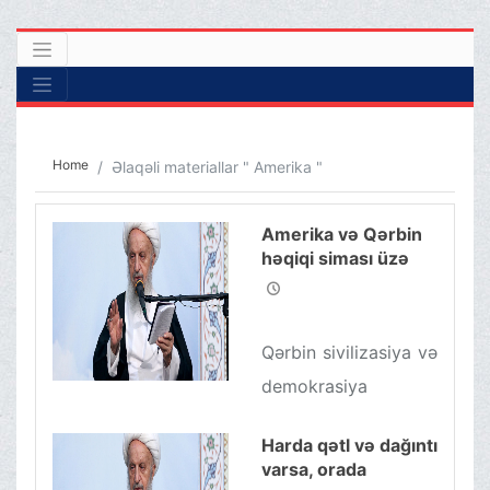
Home
Əlaqəli materiallar " Amerika "
Amerika və Qərbin
həqiqi siması üzə
çıxmışdır
Qərbin sivilizasiya və
demokrasiya
yalanına aldanmaq
Harda qətl və dağıntı
olmaz. Onlar nə
varsa, orada
vəfanın