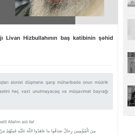
ı Livan Hizbullahının baş katibinin şəhid
xalqları sionist düşmənə qarşı müharibədə onun müdrik
caətini heç vaxt unutmayacaq və müqavimət bayrağı
li Allahın adı ilə!
مِنَ الْمُؤْمِنِینَ رِجالٌ صَدَقُوا ما عاهَدُوا اللّهَ عَلَیْهِ فَمِنْهُمْ مَنْ قَض