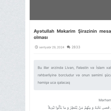
Ayətullah Məkarim Şirazinin mesaj
olması
2833
sentyabr 29, 2024
Bu illər ərzində Livan, Fələstin və İslam 
rəhbərliyinə borcludur və onun səmimi şü
həmişə uca qalacaq‌
Mərhəmət
ى نَحْبَهُ وَ مِنْهُمْ مَنْ یَنْتَظِرُ وَ ما بَدَّلُوا تَبْدِیلاً