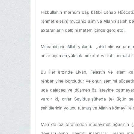
Hizbullahın mərhum baş katibi cənab Hüccətül
rəhmət eləsin) mücahid alim və Allahın saleh 
axtaranların qəlbini matəm içində qərq etdi.
Mücahidlərin Allah yolunda şəhid olması nə məğ
onlar üçün ən yüksək mükafat və ilahi nemətdir.
Bu illər ərzində Livan, Fələstin və İslam x
rəhbərliyinə borcludur və onun səmimi şücaə
uca qalacaq və düşmən öz istəyinə çatmayacaq
vardır ki, onlar Seyiduş-şühəda (ə) üçün 
şəhidlərinin yolunu tutmuş və Allahın köməyi ilə q
Mən də öz tərəfimdən müqavimət ağasının şəh
döyüşçülərinə, qeyrətli insanlara, Livanın m