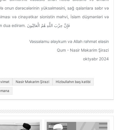
ə onun dərəcələrinin yüksəlməsini, sağ qalanlara səbr və
ması və cinayətkar sionistin məhvi, İslam düşmənləri və
təkəbbürlülərin məğlubiyyəti və rüsvayçılığı üçün dua edirəm. فَإِنَّ حِزْبَ اللَّهِ هُمُ الْغالِبُونَ
Vəssəlamu ələykum və Allah rəhmət eləsin
Qum - Nasir Məkarim Şirazi
oktyabr 2024
vimət
Nasir Məkarim Şirazi
Hizbullahın baş katibi
amana