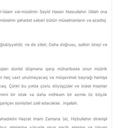
-İslam vəl-müslimin Seyid Həsən Nəsrullahın (Allah ona
bəndəsinin şəhadət xəbəri bütün müsəlmanların və azadlıq
lubiyyətdir, nə də zillət; Daha doğrusu, qəlbin istəyi və
alqları sionist düşmənə qarşı müharibədə onun müdrik
tini heç vaxt unutmayacaq və müqavimət bayrağı həmişə
. Çünki bu yolda çoxlu döyüşçülər və ixlaslı insanlar
səmimi bir istək və daha möhkəm bir əzmlə öz böyük
aniçən sionistləri zəlil edəcəklər. inşallah.
adətini Həzrət imam Zamana (ə), Hizbullahın dirənişli
əğrur alimlərinə xüsusilə onun nəcib ailəsinə və ümumi