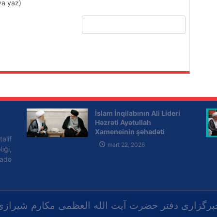
ya yaz)
İslam İnqilabının Ali Lideri
Həzrəti Ayətullah
Xameneinin şəhadəti
əlif
münasibəti ilə Ayətullah-
mart 22, 2026
iği,
uzma Məkarim Şirazinin
fadə
başsağlığı
برگزاری دفتر حضرت آیت الله العظمی مکارم شیرازی