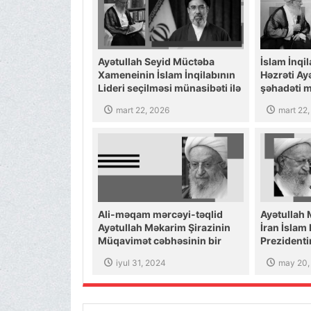
Ayətullah Seyid Müctəba
İslam İnqil
Xameneinin İslam İnqilabının
Həzrəti Ay
Lideri seçilməsi münasibəti ilə
şəhadəti m
Ayətullah-uzma Məkarim
Ayətullah
mart 22, 2026
mart 22
Şirazinin mesajı
Şirazinin 
Ali-məqam mərcəyi-təqlid
Ayətullah 
Ayətullah Məkarim Şirazinin
İran İslam
Müqavimət cəbhəsinin bir
Prezidentin
qrup komandiri və
bağlı başs
iyul 31, 2024
may 20,
mücahidcəsinə şəhid
olmasının ardınca mesaj