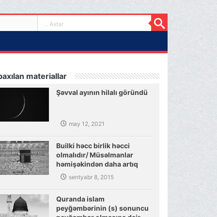
axılan materiallar
Şəvval ayının hilalı göründü
may 12, 2021
Builki həcc birlik həcci
olmalıdır/ Müsəlmanlar
həmişəkindən daha artıq
müttəfiq olmalıdırlar
sentyabr 8, 2015
Quranda islam
peyğəmbərinin (s) sonuncu