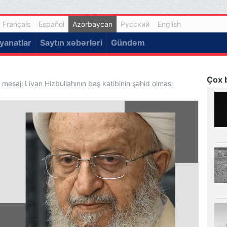
Français
Español
Azərbaycan
Русский
English
yanatlar
Saytın xəbərləri
Gündəm
Çox b
 mesajı Livan Hizbullahının baş katibinin şəhid olması