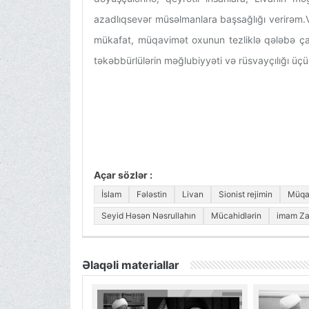
azadlıqsevər müsəlmanlara başsağlığı verirəm.V
mükafat, müqavimət oxunun tezliklə qələbə çal
Açar sözlər :
İslam
Fələstin
Livan
Sionist rejimin
Müqa
Seyid Həsən Nəsrullahın
Mücahidlərin
imam Z
Əlaqəli materiallar