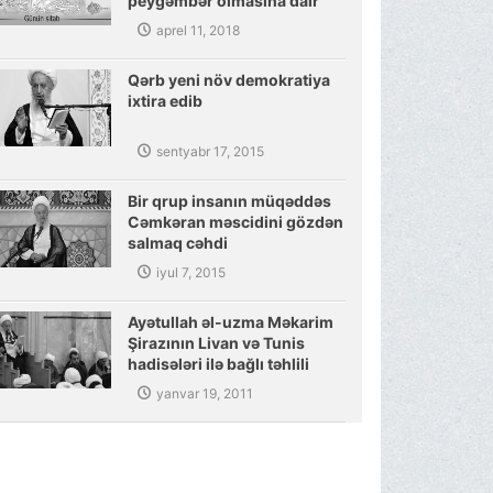
peyğəmbər olmasına dair
sübutlar
aprel 11, 2018
Qərb yeni növ demokratiya
ixtira edib
sentyabr 17, 2015
Bir qrup insanın müqəddəs
Cəmkəran məscidini gözdən
salmaq cəhdi
iyul 7, 2015
Ayətullah əl-uzma Məkarim
Şirazının Livan və Tunis
hadisələri ilə bağlı təhlili
yanvar 19, 2011