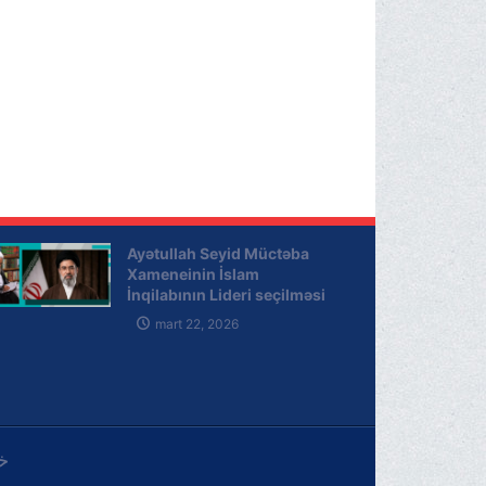
Ayətullah Seyid Müctəba
Xameneinin İslam
İnqilabının Lideri seçilməsi
münasibəti ilə Ayətullah-
mart 22, 2026
uzma Məkarim Şirazinin
mesajı
خ