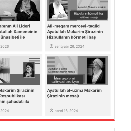
abının Ali Lideri
Ali-məqam mərcəyi-təqlid
ətullah Xameneinin
Ayətullah Məkarim Şirazinin
ünasibəti ilə
Hizbullahın hörmətli baş
-uzma Məkarim
katibinə mesajı
, 2026
sentyabr 26, 2024
başsağlığı
Məkarim Şirazinin
Ayətullah əl-uzma Məkarim
 Respublikası
Şirazinin mesajı
in şəhadəti ilə
ağlığı
 2024
aprel 16, 2024