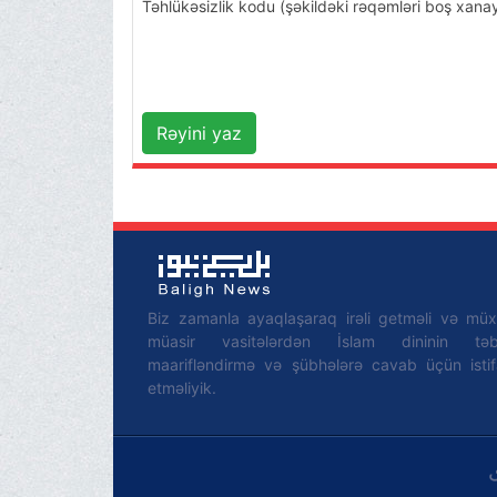
Təhlükəsizlik kodu (şəkildəki rəqəmləri boş xana
Rəyini yaz
Biz zamanla ayaqlaşaraq irəli getməli və müxt
müasir vasitələrdən İslam dininin təbl
maarifləndirmə və şübhələrə cavab üçün isti
etməliyik.