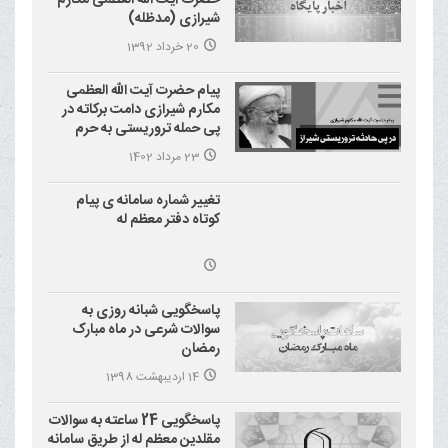
حضرت آیت الله العظمی مکارم
شیرازی (مدظله)
20 خرداد 1392
پیام حضرت آیت الله العظمی
مکارم شیرازی دامت برکاته در
پی حمله تروریستی به حرم
احمد بن موسی علیه السلام
23 مرداد 1402
(شاهچراغ)
تغییر شماره سامانه ی پیام
کوتاه دفتر معظم له
پاسخگویی شبانه روزی به
سوالات شرعی در ماه مبارک
رمضان
14 اردیبهشت 1398
پاسخگویی 24 ساعته به سوالات
مقلدین معظم له از طریق سامانه