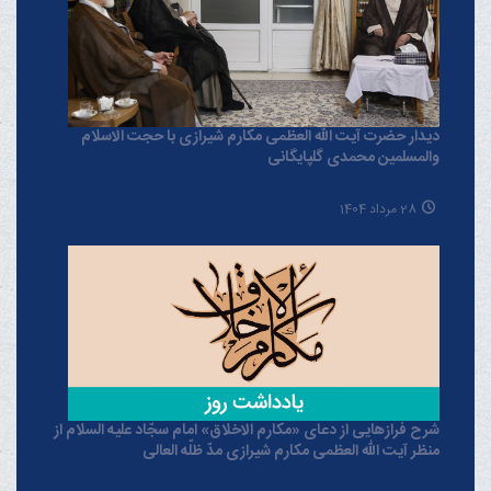
دیدار حضرت آیت الله العظمی مکارم شیرازی با حجت الاسلام
والمسلمین محمدی گلپایگانی
28 مرداد 1404
شرح فرازهایی از دعای «مکارم الاخلاق» امام سجّاد علیه السلام از
منظر آیت الله العظمی مکارم شیرازی مدّ ظلّه العالی