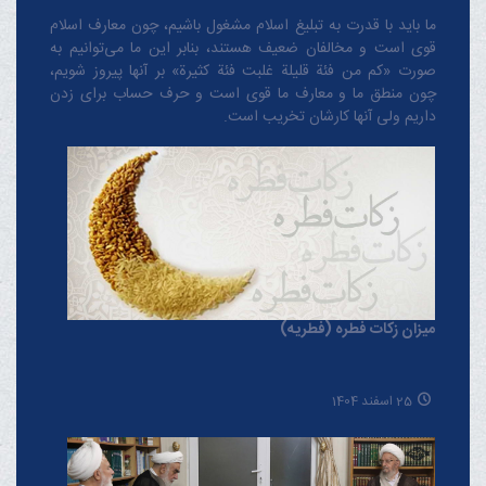
ما باید با قدرت به تبلیغ اسلام مشغول باشیم، چون معارف اسلام
قوی است و مخالفان ضعیف هستند، بنابر این ما می‌توانیم به
صورت «کم من فئة قلیلة غلبت فئة کثیرة» بر آنها پیروز شویم،
چون منطق‌ ما و معارف ‌ما قوی است و حرف حساب برای زدن
داریم ولی آنها کارشان تخریب است.
میزان زکات فطره (فطریه)
25 اسفند 1404