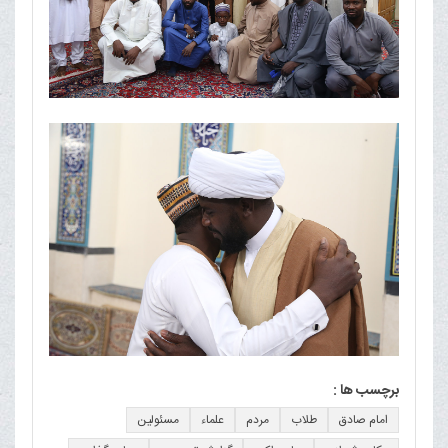
برچسب ها :
امام صادق
طلاب
مردم
علماء
مسئولین