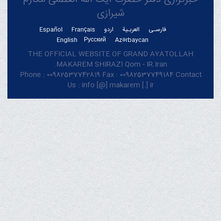
شیرازی
فارسـی
العربـیة
اردو
Français
Español
English
Русский
Azərbaycan
THE OFFICIAL WEBSITE OF GRAND AYATOLLAH
MAKAREM SHIRAZI Qom - IR.Iran.
Phone : 00982537742819 Fax : 00982537749184 Contact
Us : info [@] makarem [.] ir