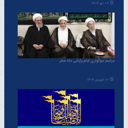
08 مهر 1404
مراسم سوگواری ایام پایانی ماه صفر
02 شهریور 1404