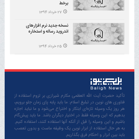
برخط
27 خرداد 1394
نسخه جدید نرم افزارهای
اندروید رساله و استخاره
25 خرداد 1394
تأکید حضرت آیت الله العظمی مکارم شیرازی بر لزوم استفاده از
فناوری های نوین در تبلیغ اسلام: ما باید پابه پای زمان جلو برویم،
هر روز یک وسیله تازه‌ای ابتکار و اختراع می‌شود و ما نباید اجازه
بدهیم که این وسیله فقط در اختیار دیگران باشد. ما باید پیش‌گام
باشیم و این وسیله را قبل از آنکه آنها استفاده کنند، استفاده کنیم.
به هر حال استفاده از ابزار نوین یک وظیفه ماست و بدون تعصب
باید بین ابزار و احکام فرق بگذاریم.