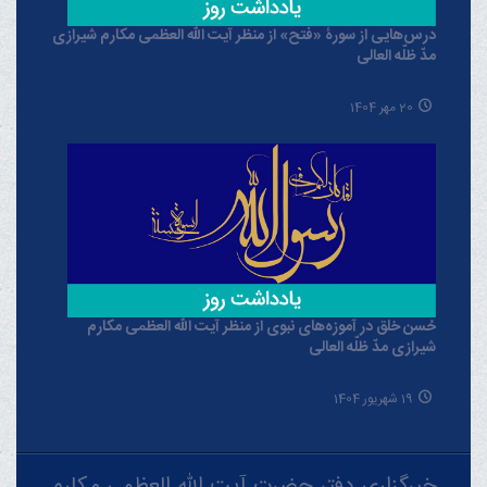
درس‌هایی از سورۀ «فتح» از منظر آیت الله العظمی مکارم شیرازی
مدّ ظلّه العالی
20 مهر 1404
حُسن خلق در آموزه‌های نبوی از منظر آیت الله العظمی مکارم
شیرازی مدّ ظلّه العالی
19 شهریور 1404
خبرگزاری دفتر حضرت آیت الله العظمی مکارم