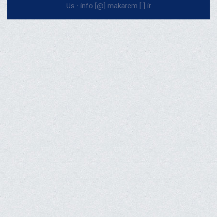
Us : info [@] makarem [.] ir