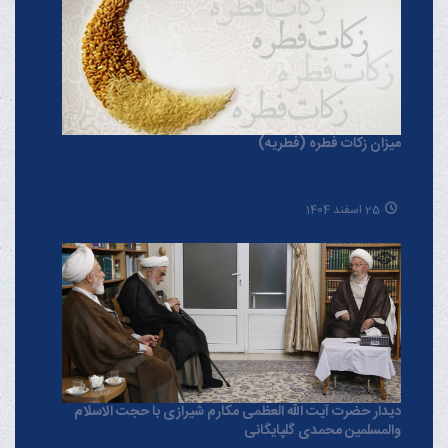
میزان زکات فطره (فطریه)
25 اسفند 1404
دیدار حضرت آیت الله العظمی مکارم شیرازی با حجت الاسلام
والمسلمین محمدی گلپایگانی