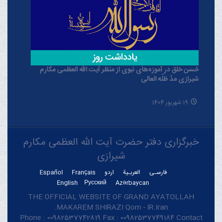
حُسن خلق در آموزه‌های نبوی از منظر آیت الله العظمی مکارم
شیرازی مدّ ظلّه العالی
19 شهریور 1404
خبرگزاری دفتر حضرت آیت الله العظمی مکارم
شیرازی
فارسـی
العربـیة
اردو
Français
Español
English
Русский
Azərbaycan
THE OFFICIAL WEBSITE OF GRAND AYATOLLAH
MAKAREM SHIRAZI Qom - IR.Iran.
Phone : 00982537742819 Fax : 00982537749184 Contact