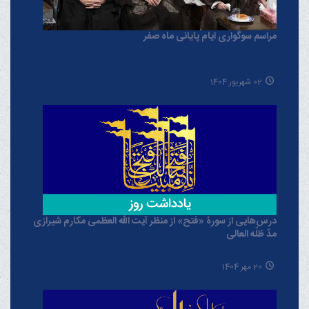
مراسم سوگواری ایام پایانی ماه صفر
02 شهریور 1404
درس‌هایی از سورۀ «فتح» از منظر آیت الله العظمی مکارم شیرازی
مدّ ظلّه العالی
20 مهر 1404