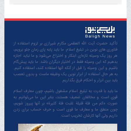
تأکید حضرت آیت الله العظمی مکارم شیرازی بر لزوم استفاده از
فناوری های نوین در تبلیغ اسلام: ما باید پابه پای زمان جلو برویم،
هر روز یک وسیله تازه‌ای ابتکار و اختراع می‌شود و ما نباید اجازه
بدهیم که این وسیله فقط در اختیار دیگران باشد. ما باید پیش‌گام
باشیم و این وسیله را قبل از آنکه آنها استفاده کنند، استفاده کنیم.
به هر حال استفاده از ابزار نوین یک وظیفه ماست و بدون تعصب
باید بین ابزار و احکام فرق بگذاریم.
ما باید با قدرت به تبلیغ اسلام مشغول باشیم، چون معارف اسلام
قوی است و مخالفان ضعیف هستند، بنابر این ما می‌توانیم به
صورت «کم من فئة قلیلة غلبت فئة کثیرة» بر آنها پیروز شویم،
چون منطق‌ ما و معارف ‌ما قوی است و حرف حساب برای زدن
داریم ولی آنها کارشان تخریب است.