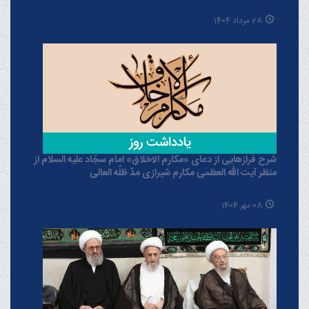
28 مرداد 1404
شرح فرازهایی از دعای «مکارم الاخلاق» امام سجّاد علیه السلام از
منظر آیت الله العظمی مکارم شیرازی مدّ ظلّه العالی
08 مهر 1404