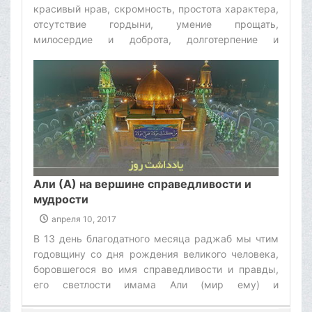
красивый нрав, скромность, простота характера,
отсутствие гордыни, умение прощать,
милосердие и доброта, долготерпение и
незлобивость. Иисус (мир ему) является для всех
нас примером высокой нравственности. У
пророка Иисуса (мир ему) есть высказывание
относительно этой болезни, в котором он
характеризует ее как неисцелимый недуг. Иисус
(мир ему) сказал: "С позволения Бога я исцелял
больных, - слепых от рождения и прокаженных.
По милости Бога я даже оживлял умерших, но
бессилен оказался в исцелении глупца".‌
Али (А) на вершине справедливости и
мудрости
апреля 10, 2017
В 13 день благодатного месяца раджаб мы чтим
годовщину со дня рождения великого человека,
боровшегося во имя справедливости и правды,
его светлости имама Али (мир ему) и
приветствуем этот символ набожности и