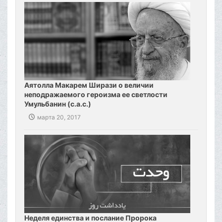
добронравия.‌ И да приветствует Аллах Али ибн
Аби-Талиба, глас справедливости и гуманности. И
да распространится милость господняя на его
светлость Али (мир ему), который на словах и на
деле предначертал для человечества путь
благочестия.
Аятолла Макарем Ширази о величии
неподражаемого героизма ее светлости
Умульбанин (с.а.с.)
марта 20, 2017
Неделя единства и послание Пророка