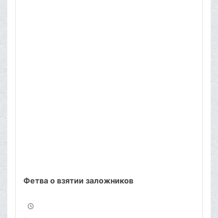
именно через
подобные
жертвоприношения.‌
Фетва о взятии заложников