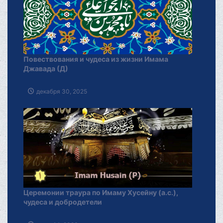
Повествования и чудеса из жизни Имама
Джавада (Д)
декабря 30, 2025
Церемонии траура по Имаму Хусейну (а.с.),
чудеса и добродетели