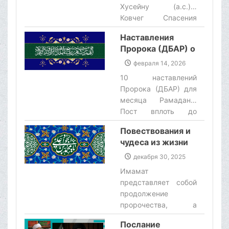
божественного
Хусейну (а.с.)…
наказания. Эта
Ковчег Спасения
чистая кровь никогда
Имама Хусейна…
не будет забыта, и
Наставления
Ритуалы траура…‌
исламская община в
Пророка (ДБАР) о
рамках принципов
месяце Рамадан
февраля 14, 2026
ислама и закона
10 наставлений
выполнит свой долг и
Пророка (ДБАР) для
потребует
месяца Рамадан…
справедливости за
Пост вплоть до
кровь этих
мученичества… Пост
мучеников.‌
Повествования и
Царя… Пост Пророка
чудеса из жизни
Исы (мир ему)…‌
Имама Джавада
декабря 30, 2025
(Д)
Имамат
представляет собой
продолжение
пророчества, а
имамы являются
Послание
проводниками