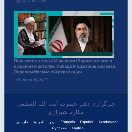
июня 14, 2026
Послание аятоллы Макарема Ширази в связи с
избранием аятоллы Сейеда Моджтабы Хаменеи
Лидером Исламской революции
марта 29, 2026
خبرگزاری دفتر حضرت آیت الله العظمی
مکارم شیرازی
فارسـی
العربـیة
اردو
Français
Español
Azərbaycan
Русский
English