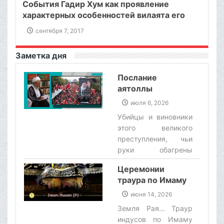
События Гадир Хум как проявление
характерных особенностей вилаята его
светлости Али Ибн Абу Талиба (мир ему!) в
сентября 7, 2017
речах великого аятоллы Макарема
Ширази.
Заметка дня
Послание
аятоллы
Макарема
июля 6, 2026
Ширази по
Убийцы и виновники
случаю похорон
этого великого
лидера-мученика,
преступления, чьи
аятоллы Хаменеи
руки обагрены
кровью этого
Церемонии
великого мученика,
траура по Имаму
командиров,
Хусейну (а.с.),
беззащитных людей
июня 14, 2026
чудеса и
и угнетенных детей,
Земля Рая… Траур
добродетели
не уйдут от
индусов по Имаму