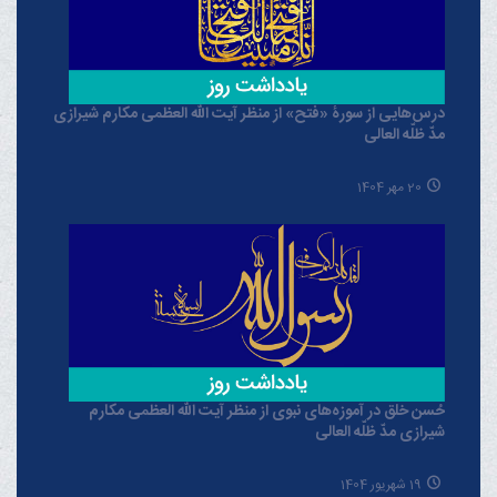
درس‌هایی از سورۀ «فتح» از منظر آیت الله العظمی مکارم شیرازی
مدّ ظلّه العالی
20 مهر 1404
حُسن خلق در آموزه‌های نبوی از منظر آیت الله العظمی مکارم
شیرازی مدّ ظلّه العالی
19 شهریور 1404