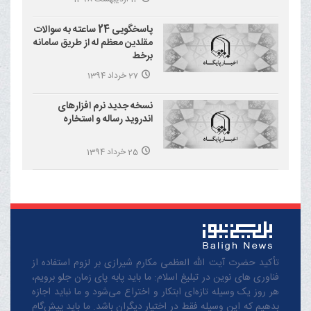
پاسخگویی 24 ساعته به سوالات
مقلدین معظم له از طریق سامانه
برخط
27 خرداد 1394
نسخه جدید نرم افزارهای
اندروید رساله و استخاره
25 خرداد 1394
تأکید حضرت آیت الله العظمی مکارم شیرازی بر لزوم استفاده از
فناوری های نوین در تبلیغ اسلام: ما باید پابه پای زمان جلو برویم،
هر روز یک وسیله تازه‌ای ابتکار و اختراع می‌شود و ما نباید اجازه
بدهیم که این وسیله فقط در اختیار دیگران باشد. ما باید پیش‌گام