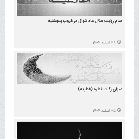
عدم رؤیت هلال ماه شوال در غروب پنجشنبه
28 اسفند 1404
میزان زکات فطره (فطریه)
25 اسفند 1404