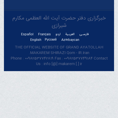
خبرگزاری دفتر حضرت آیت الله العظمی مکارم
شیرازی
فارسـی
العربـیة
اردو
Français
Español
English
Русский
Azərbaycan
THE OFFICIAL WEBSITE OF GRAND AYATOLLAH
MAKAREM SHIRAZI Qom - IR.Iran.
Phone : 00982537742819 Fax : 00982537749184 Contact
Us : info [@] makarem [.] ir