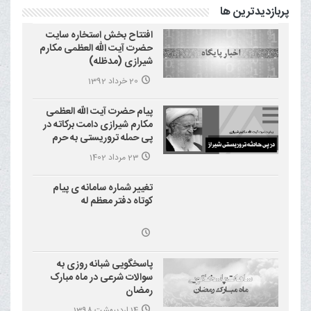
پربازدیدترین ها
افتتاح بخش استخاره سایت
حضرت آیت الله العظمی مکارم
شیرازی (مدظله)
20 خرداد 1392
پیام حضرت آیت الله العظمی
مکارم شیرازی دامت برکاته در
پی حمله تروریستی به حرم
احمد بن موسی علیه السلام
23 مرداد 1402
(شاهچراغ)
تغییر شماره سامانه ی پیام
کوتاه دفتر معظم له
پاسخگویی شبانه روزی به
سوالات شرعی در ماه مبارک
رمضان
14 اردیبهشت 1398