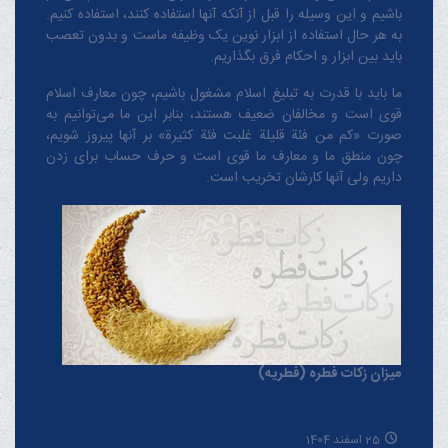
باشیم و این وسیله را قبل از آنکه آنها استفاده کنند، استفاده کنیم.
به هر حال استفاده از ابزار نوین یک وظیفه ماست و بدون تعصب
باید بین ابزار و احکام فرق بگذاریم.
ما باید با قدرت به تبلیغ اسلام مشغول باشیم، چون معارف اسلام
قوی است و مخالفان ضعیف هستند، بنابر این ما می‌توانیم به
صورت «کم من فئة قلیلة غلبت فئة کثیرة» بر آنها پیروز شویم،
چون منطق‌ ما و معارف ‌ما قوی است و حرف حساب برای زدن
داریم ولی آنها کارشان تخریب است.
میزان زکات فطره (فطریه)
25 اسفند 1404