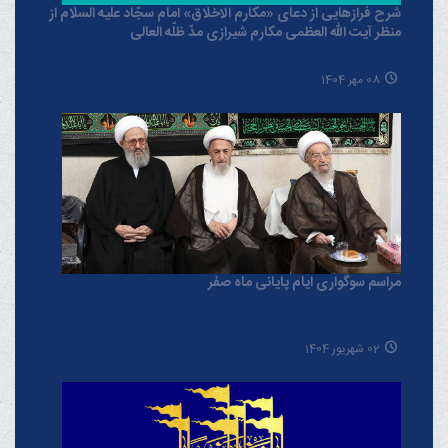
شرح فرازهایی از دعای «مکارم الاخلاق» امام سجّاد علیه السلام از
منظر آیت الله العظمی مکارم شیرازی مدّ ظلّه العالی
08 مهر 1404
مراسم سوگواری ایام پایانی ماه صفر
02 شهریور 1404