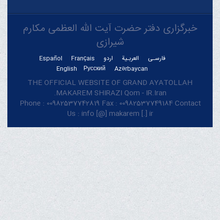
خبرگزاری دفتر حضرت آیت الله العظمی مکارم
شیرازی
فارسـی
العربـیة
اردو
Français
Español
English
Русский
Azərbaycan
THE OFFICIAL WEBSITE OF GRAND AYATOLLAH
MAKAREM SHIRAZI Qom - IR.Iran.
Phone : 00982537742819 Fax : 00982537749184 Contact
Us : info [@] makarem [.] ir