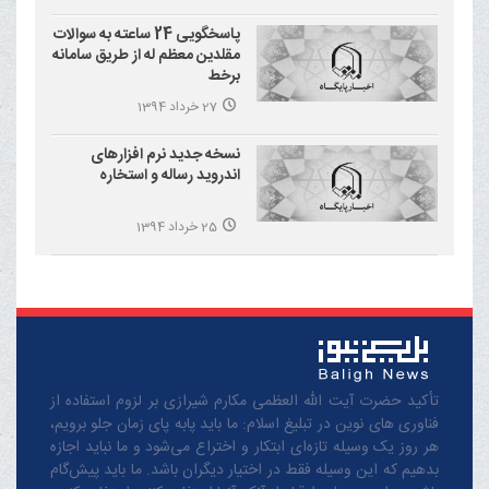
پاسخگویی 24 ساعته به سوالات
مقلدین معظم له از طریق سامانه
برخط
27 خرداد 1394
نسخه جدید نرم افزارهای
اندروید رساله و استخاره
25 خرداد 1394
تأکید حضرت آیت الله العظمی مکارم شیرازی بر لزوم استفاده از
فناوری های نوین در تبلیغ اسلام: ما باید پابه پای زمان جلو برویم،
هر روز یک وسیله تازه‌ای ابتکار و اختراع می‌شود و ما نباید اجازه
بدهیم که این وسیله فقط در اختیار دیگران باشد. ما باید پیش‌گام