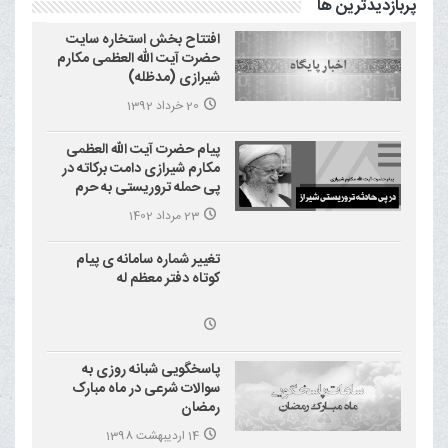
پربازدیدترین ها
افتتاح بخش استخاره سایت
حضرت آیت الله العظمی مکارم
شیرازی (مدظله)
20 خرداد 1392
پیام حضرت آیت الله العظمی
مکارم شیرازی دامت برکاته در
پی حمله تروریستی به حرم
احمد بن موسی علیه السلام
23 مرداد 1402
(شاهچراغ)
تغییر شماره سامانه ی پیام
کوتاه دفتر معظم له
پاسخگویی شبانه روزی به
سوالات شرعی در ماه مبارک
رمضان
14 اردیبهشت 1398