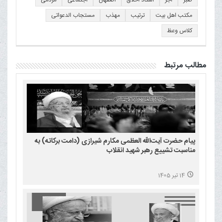
مکتب اهل بیت
ترتیب
مهذب
مستجاب الدعواتی
کلاس وعظ
مطالب مرتبط
پیام حضرت آیت‌الله العظمی مکارم شیرازی (دامت برکاته) به
مناسبت تشییع رهبر شهید انقلاب
14 تیر 1405