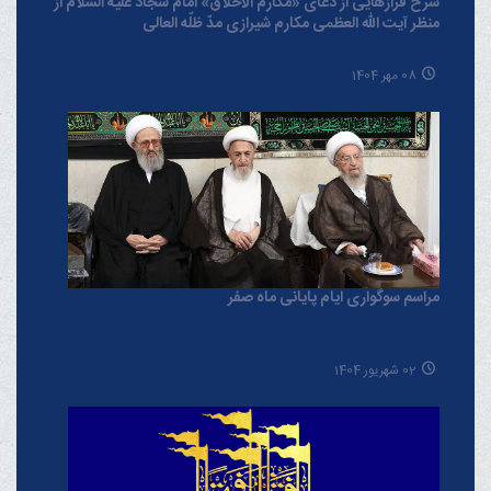
شرح فرازهایی از دعای «مکارم الاخلاق» امام سجّاد علیه السلام از
منظر آیت الله العظمی مکارم شیرازی مدّ ظلّه العالی
08 مهر 1404
مراسم سوگواری ایام پایانی ماه صفر
02 شهریور 1404