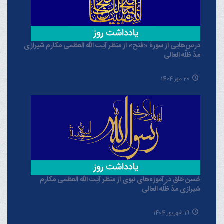
درس‌هایی از سورۀ «فتح» از منظر آیت الله العظمی مکارم شیرازی
مدّ ظلّه العالی
20 مهر 1404
حُسن خلق در آموزه‌های نبوی از منظر آیت الله العظمی مکارم
شیرازی مدّ ظلّه العالی
19 شهریور 1404