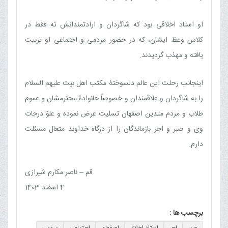
او استاد اخلاقی بود که شاگردان و ارادتمندانش نه فقط در
کلاس وعظ ایشان، که در حضور مردمی و اجتماعی او تربیت
یافته و مهذب گردیدند.
اینجانب رحلت این عالم دلسوختۀ مکتب اهل بیت علیهم السلام
را به شاگردان و علاقمندان و خصوصاً خانوادۀ محترمشان و عموم
طلاب و مردم متدین اصفهان تسلیت عرض نموده و علوّ درجات
وی و صبر و اجر بازماندگان را از درگاه خداوند متعال مسئلت
دارم.
قم – ناصر مکارم شیرازی
4 اسفند 1403
برچسب ها :
صبر
اجر
استاد اخلاق
اصفهان
اجتماعی
مردمی