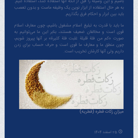
باشیم و این وسیله را قبل از آنکه آنها استفاده کنند، استفاده کنیم.
به هر حال استفاده از ابزار نوین یک وظیفه ماست و بدون تعصب
باید بین ابزار و احکام فرق بگذاریم.
ما باید با قدرت به تبلیغ اسلام مشغول باشیم، چون معارف اسلام
قوی است و مخالفان ضعیف هستند، بنابر این ما می‌توانیم به
صورت «کم من فئة قلیلة غلبت فئة کثیرة» بر آنها پیروز شویم،
چون منطق‌ ما و معارف ‌ما قوی است و حرف حساب برای زدن
داریم ولی آنها کارشان تخریب است.
میزان زکات فطره (فطریه)
25 اسفند 1404