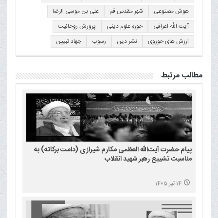
هوش مصنوعی
شهر مقدس قم
علی بن موسی الرضا
آیت الله اعرافی
حوزه علوم دینی
پرورش روحانیت
ارزش های حوزوی
نشر دین
رسوب
جهاد تبیین
مطالب مرتبط
پیام حضرت آیت‌الله العظمی مکارم شیرازی (دامت برکاته) به
مناسبت تشییع رهبر شهید انقلاب
14 تیر 1405