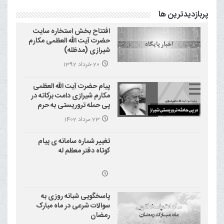
پربازدیدترین ها
افتتاح بخش استخاره سایت
حضرت آیت الله العظمی مکارم
شیرازی (مدظله)
20 خرداد 1392
پیام حضرت آیت الله العظمی
مکارم شیرازی دامت برکاته در
پی حمله تروریستی به حرم
احمد بن موسی علیه السلام
23 مرداد 1402
(شاهچراغ)
تغییر شماره سامانه ی پیام
کوتاه دفتر معظم له
پاسخگویی شبانه روزی به
سوالات شرعی در ماه مبارک
رمضان