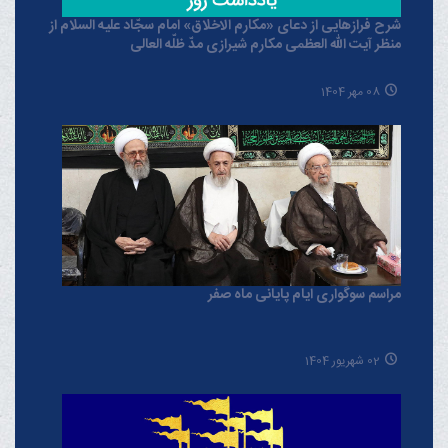
شرح فرازهایی از دعای «مکارم الاخلاق» امام سجّاد علیه السلام از
منظر آیت الله العظمی مکارم شیرازی مدّ ظلّه العالی
08 مهر 1404
مراسم سوگواری ایام پایانی ماه صفر
02 شهریور 1404