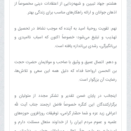
هشتم: جهاد تبیین و شبهه‌زدایی از اعتقادات دینی مخصوصاً از
اذهان جوانان و ارائه راهکارهای مناسب برای زندگی بهتر.
نهم: تقویت روحیۀ امید به آینده که موجب نشاط در تحصیل و
تهذیب و تبلیغ می‌شود؛ خصوصاً اکنون که اسباب ناامیدی و
بی‌انگیزگی، رشدی بی‌اندازه یافته است.
و دهم: اتصال عمیق و وثیق با صاحب و مولایمان حضرت حجت
بن الحسن ارواحنا فداه که دلیل همه این سعی و تلاش‌ها،
رضایت آن بزرگوار است.
اینجانب در پایان ضمن تقدیر و تشکر مجدد از متولیان و
برگزارکنندگان این کنگره خصوصاً فاضل ارجمند جناب آیت ﷲ
اعرافی زید عزه و شما حضّار گرامی، توفیقات روزافزون حوزه‌های
علمیه و عموم مردم ایران را از خداوند متعال مسئلت دارم و
امیدوارم به یاری حقّ تعالی مسلمانان جهان بر دشمنان و