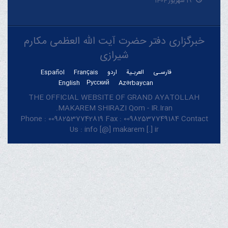
19 شهریور 1404
خبرگزاری دفتر حضرت آیت الله العظمی مکارم
شیرازی
فارسـی
العربـیة
اردو
Français
Español
English
Русский
Azərbaycan
THE OFFICIAL WEBSITE OF GRAND AYATOLLAH
MAKAREM SHIRAZI Qom - IR.Iran.
Phone : 00982537742819 Fax : 00982537749184 Contact
Us : info [@] makarem [.] ir