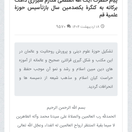
پیام حضرت آیت اﷲ العظمی مکارم شیرازی دامت
برکاته به کنگرۀ یکصدمین سال بازتأسیس حوزۀ
علمیۀ قم
9570
18 اردیبهشت 1404
تشکیل حوزۀ علوم دینی و پرورش روحانیت و عالمان در
این مکتب و شکل گیری قرائتی صحیح و عالمانه از آموزه
های دین مبین اسلام و رشد و نمو آن موجب حفظ و
حراست کیان اسلام و مذهب شیعه از دسیسه ها و
انحرافات گردید.‌
بسم الله الرحمن الرحیم
الحمدلله رب العالمین والصلاة علی سیدنا محمد وآله الطاهرین
لا سیما بقیة المنتظر ارواح العالمین له الفداء وعجّل الله تعالی