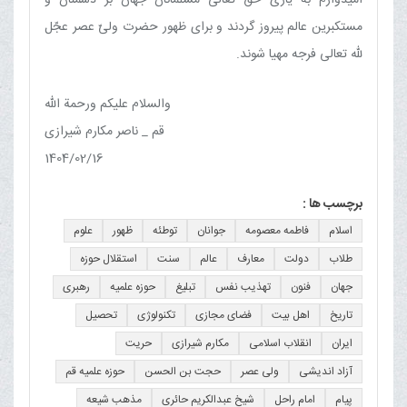
مستکبرین عالم پیروز گردند و برای ظهور حضرت ولیّ عصر عجّل
ﷲ تعالی فرجه مهیا شوند.
والسلام علیکم ورحمة الله
قم _ ناصر مکارم شیرازی
1404/02/16
برچسب ها :
اسلام
فاطمه معصومه
جوانان
توطئه
ظهور
علوم
طلاب
دولت
معارف
عالم
سنت
استقلال حوزه
جهان
فنون
تهذیب نفس
تبلیغ
حوزه علمیه
رهبری
تاریخ
اهل بیت
فضای مجازی
تکنولوژی
تحصیل
ایران
انقلاب اسلامی
مکارم شیرازی
حریت
آزاد اندیشی
ولی عصر
حجت بن الحسن
حوزه علمیه قم
پیام
امام راحل
شیخ عبدالکریم حائری
مذهب شیعه