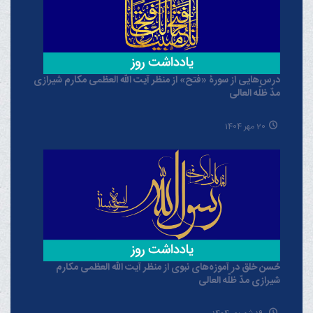
درس‌هایی از سورۀ «فتح» از منظر آیت الله العظمی مکارم شیرازی
مدّ ظلّه العالی
20 مهر 1404
حُسن خلق در آموزه‌های نبوی از منظر آیت الله العظمی مکارم
شیرازی مدّ ظلّه العالی