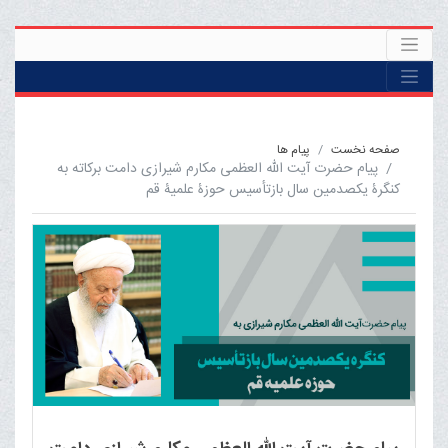
صفحه نخست
پیام ها
پیام حضرت آیت اﷲ العظمی مکارم شیرازی دامت برکاته به
کنگرۀ یکصدمین سال بازتأسیس حوزۀ علمیۀ قم