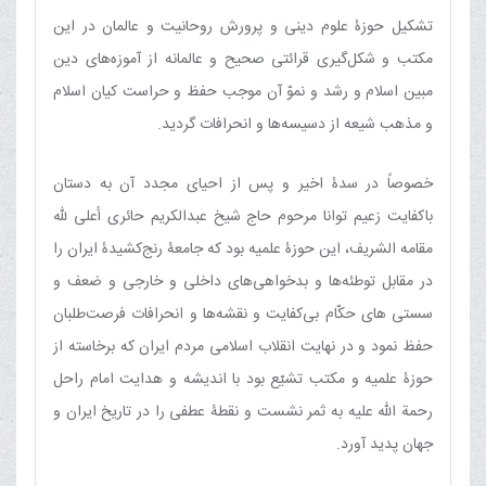
تشکیل حوزۀ علوم دینی و پرورش روحانیت و عالمان در این
مکتب و شکل‌گیری قرائتی صحیح و عالمانه از آموزه‌های دین
مبین اسلام و رشد و نموّ آن موجب حفظ و حراست کیان اسلام
و مذهب شیعه از دسیسه‌ها و انحرافات گردید.
خصوصاً در سدۀ اخیر و پس از احیای مجدد آن به دستان
باکفایت زعیم توانا مرحوم حاج شیخ عبدالکریم حائری أعلی ﷲ
مقامه الشریف، این حوزۀ علمیه بود که جامعۀ رنج‌کشیدۀ ایران را
در مقابل توطئه‌ها و بدخواهی‌های داخلی و خارجی و ضعف و
سستی های حکّام بی‌کفایت و نقشه‌ها و انحرافات فرصت‌طلبان
حفظ نمود و در نهایت انقلاب اسلامی مردم ایران که برخاسته از
حوزۀ علمیه و مکتب تشیّع بود با اندیشه و هدایت امام راحل
رحمة الله علیه به ثمر نشست و نقطۀ عطفی را در تاریخ ایران و
جهان پدید آورد.