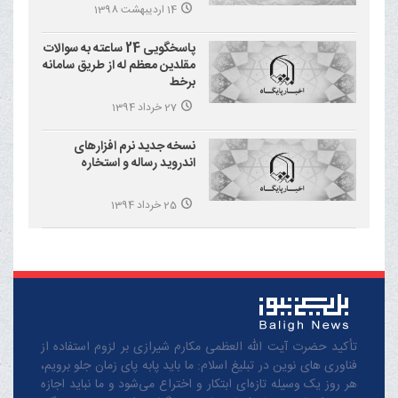
14 اردیبهشت 1398
پاسخگویی 24 ساعته به سوالات
مقلدین معظم له از طریق سامانه
برخط
27 خرداد 1394
نسخه جدید نرم افزارهای
اندروید رساله و استخاره
25 خرداد 1394
تأکید حضرت آیت الله العظمی مکارم شیرازی بر لزوم استفاده از
فناوری های نوین در تبلیغ اسلام: ما باید پابه پای زمان جلو برویم،
هر روز یک وسیله تازه‌ای ابتکار و اختراع می‌شود و ما نباید اجازه