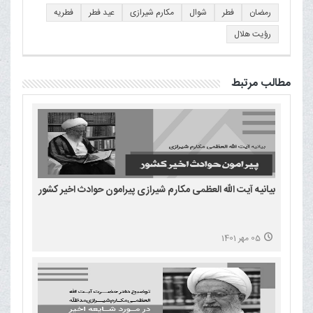
رمضان
فطر
شوال
مکارم شیرازی
عید فطر
فطریه
رؤیت هلال
مطالب مرتبط
بیانیه آیت الله العظمی مکارم شیرازی پیرامون حوادث اخیر کشور
05 مهر 1401