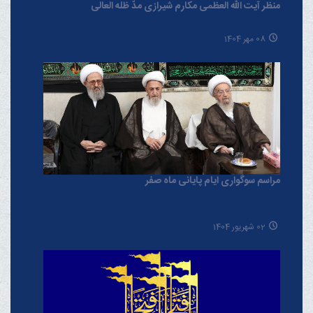
منظر آیت الله العظمی مکارم شیرازی مدّ ظلّه العالی
08 مهر 1404
مراسم سوگواری ایام پایانی ماه صفر
02 شهریور 1404