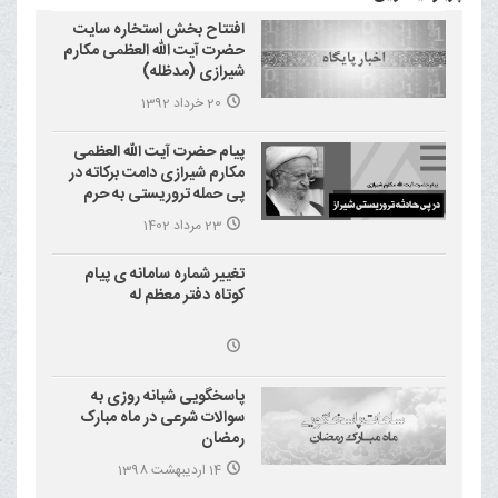
افتتاح بخش استخاره سایت
حضرت آیت الله العظمی مکارم
شیرازی (مدظله)
20 خرداد 1392
پیام حضرت آیت الله العظمی
مکارم شیرازی دامت برکاته در
پی حمله تروریستی به حرم
احمد بن موسی علیه السلام
23 مرداد 1402
(شاهچراغ)
تغییر شماره سامانه ی پیام
کوتاه دفتر معظم له
پاسخگویی شبانه روزی به
سوالات شرعی در ماه مبارک
رمضان
14 اردیبهشت 1398