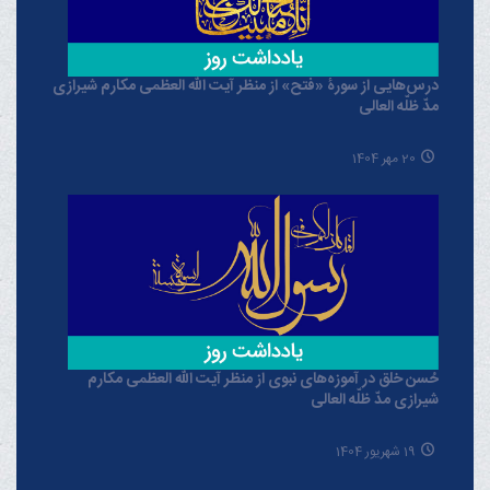
درس‌هایی از سورۀ «فتح» از منظر آیت الله العظمی مکارم شیرازی
مدّ ظلّه العالی
20 مهر 1404
حُسن خلق در آموزه‌های نبوی از منظر آیت الله العظمی مکارم
شیرازی مدّ ظلّه العالی
19 شهریور 1404