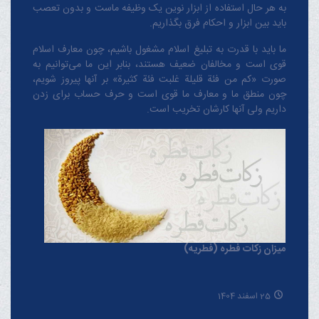
به هر حال استفاده از ابزار نوین یک وظیفه ماست و بدون تعصب
باید بین ابزار و احکام فرق بگذاریم.
ما باید با قدرت به تبلیغ اسلام مشغول باشیم، چون معارف اسلام
قوی است و مخالفان ضعیف هستند، بنابر این ما می‌توانیم به
صورت «کم من فئة قلیلة غلبت فئة کثیرة» بر آنها پیروز شویم،
چون منطق‌ ما و معارف ‌ما قوی است و حرف حساب برای زدن
داریم ولی آنها کارشان تخریب است.
میزان زکات فطره (فطریه)
25 اسفند 1404