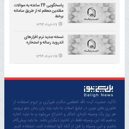
پاسخگویی 24 ساعته به سوالات
مقلدین معظم له از طریق سامانه
برخط
27 خرداد 1394
نسخه جدید نرم افزارهای
اندروید رساله و استخاره
25 خرداد 1394
تأکید حضرت آیت الله العظمی مکارم شیرازی بر لزوم استفاده از
فناوری های نوین در تبلیغ اسلام: ما باید پابه پای زمان جلو برویم،
هر روز یک وسیله تازه‌ای ابتکار و اختراع می‌شود و ما نباید اجازه
بدهیم که این وسیله فقط در اختیار دیگران باشد. ما باید پیش‌گام
باشیم و این وسیله را قبل از آنکه آنها استفاده کنند، استفاده کنیم.