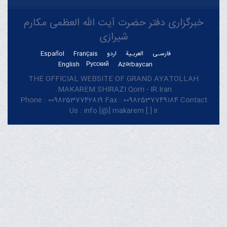
خبرگزاری دفتر حضرت آیت الله العظمی مکارم
شیرازی
فارسـی
العربـیة
اردو
Français
Español
English
Русский
Azərbaycan
THE OFFICIAL WEBSITE OF GRAND AYATOLLAH
MAKAREM SHIRAZI Qom - IR.Iran.
Phone : 00982537742819 Fax : 00982537749184 Contact
Us : info [@] makarem [.] ir