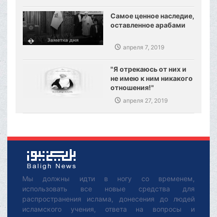
Самое ценное наследие,
оставленное арабами
апреля 7, 2019
"Я отрекаюсь от них и
не имею к ним никакого
отношения!"
апреля 27, 2019
Мы должны идти в ногу со временем,
использовать все новые средства для
распространения ислама, донесения до людей
исламского учения, ответа на вопросы и