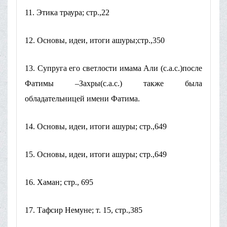
11. Этика траура; стр.,22
12. Основы, идеи, итоги ашуры;стр.,350
13. Супруга его светлости имама Али (с.а.с.)после
Фатимы –Захры(с.а.с.) также была
обладательницей имени Фатима.
14. Основы, идеи, итоги ашуры; стр.,649
15. Основы, идеи, итоги ашуры; стр.,649
16. Хаман; стр., 695
17. Тафсир Немуне; т. 15, стр.,385