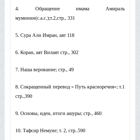
4. Обращение имама Амираль
муминин(с.а.с.);т.2,стр., 331
5. Сура Али Имран, аят 118
6. Коран, аят Вилаят стр., 302
7. Наша верование; стр., 49
8. Сокращенный перевод « Путь красноречия»; т.1
стр.,390
9. Основы, идеи, итоги ашуры; стр., 460
10. Тафсир Немуне; т. 2, стр..590