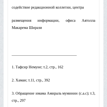
содействие редакционной коллегии, центра
размещения информации, офиса Аятолла
Макарема Ширази
__________________________________
1. Тафсир Немуне; т.2, стр., 162
2. Хаман; т.11, стр., 392
3. Обращение имама Амираль муминин (с.а.с); т.3,
стр., 297