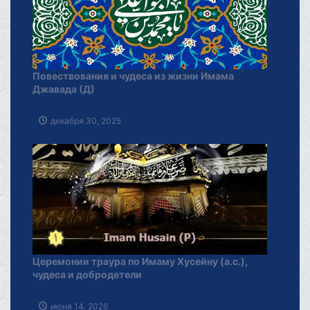
Повествования и чудеса из жизни Имама
Джавада (Д)
декабря 30, 2025
Церемонии траура по Имаму Хусейну (а.с.),
чудеса и добродетели
июня 14, 2026