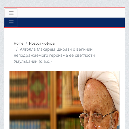
Home
Новости офиса
Аятолла Макарем Ширази о величии
неподражаемого героизма ее светлости
Умульбанин (с.а.с.)