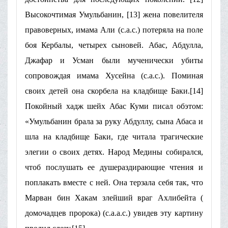
Высокочтимая Умульбанин, [13] жена повелителя
правоверных, имама Али (с.а.с.) потеряла на поле
боя Кербалы, четырех сыновей. Абас, Абдулла,
Джафар и Усман были мученически убиты
сопровождая имама Хусейна (с.а.с.). Поминая
своих детей она скорбела на кладбище Баки.[14]
Покойный хадж шейх Абас Куми писал обэтом:
«Умульбанин брала за руку Абдуллу, сына Абаса и
шла на кладбище Баки, где читала трагические
элегии о своих детях. Народ Медины собирался,
чтоб послушать ее душераздирающие чтения и
поплакать вместе с ней. Она терзала себя так, что
Марван бин Хакам злейший враг Ахлибейта (
домочадцев пророка) (с.а.а.с.) увидев эту картину