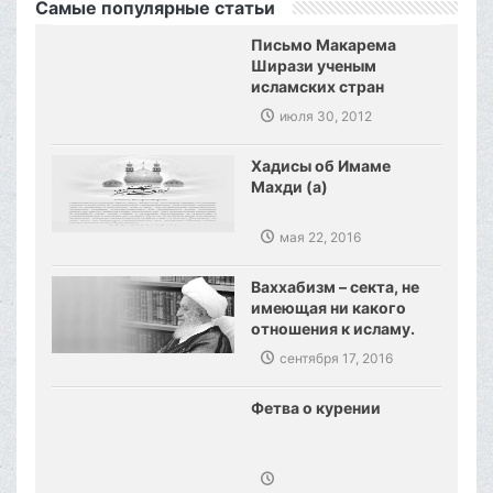
Самые популярные статьи
Письмо Макарема
Ширази ученым
исламских стран
июля 30, 2012
Хадисы об Имаме
Махди (а)
мая 22, 2016
Ваххабизм – секта, не
имеющая ни какого
отношения к исламу.
Созданы предпосылки,
сентября 17, 2016
сокрушения
ваххабизма.
Фетва о курении