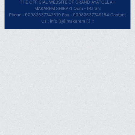
THE OFFICIAL WEBSITE OF GRAND AYATOLLAH
MAKAREM SHIRAZI Qom - IR.Iran.
Phone : 00982537742819 Fax : 00982537749184 Contact
Us : info [@] makarem [.] ir