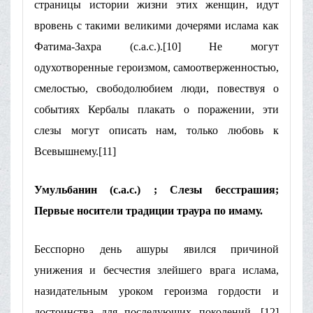
страницы истории жизни этих женщин, идут
вровень с такими великими дочерями ислама как
Фатима-Захра (с.а.с.).[10] Не могут
одухотворенные героизмом, самоотверженностью,
смелостью, свободолюбием люди, повествуя о
событиях Кербалы плакать о поражении, эти
слезы могут описать нам, только любовь к
Всевышнему.[11]
Умульбанин (с.а.с.) ; Слезы бесстрашия;
Первые носители традиции траура по имаму.
Бесспорно день ашуры явился причиной
унижения и бесчестия злейшего врага ислама,
назидательным уроком героизма гордости и
достоинства для последующих поколений. [12]