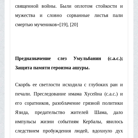
священной войны. Были оплотом стойкости и
мужества и словно сорванные листья пали
смертью мучеников»[19], [20]
Предназначение слез Умульбанин (с.а.с.);
Защита памяти героизма ашуры.
Скорбь ее светлости исходила с глубоких ран и
печали. Преследование имама Хусейна (с.а.с.) и
его соратников, разоблачение грязной политики
Язида, предательство жителей Шама, дало
импульсы жизни событиям Кербалы, явилось
следствием пробуждения людей, вдохнуло дух