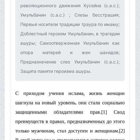
революционного движения Хусейна (с.а.с.);
Умульбанин (с.а.с.) ; Слезы бесстрашия;
Первые носители традиции траура по имаму;
Доблестный героизм Умульбанин, в трагедии
ашуры; Самоотверженная Умульбанин как
опора матерей и жен шахидов;
Предназначение слез Умульбанин (с.а.с.);
Защита памяти героизма ашуры.‌
С приходом учения ислама, жизнь женщин
шагнула на новый уровень, они стали социально
защищенными обладателями прав.[1] Свод
преимуществ в правах, предназначенных до этого
только мужчинам, стал доступен и женщинам.[2]