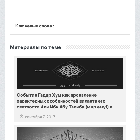
Ключевые слова :
Материалы по теме
События Гадир Хум как проявление
характерных особенностей вилаята его
светлости Али Ибн Абу Талиба (мир ему!) в
речах великого аятоллы Макарема Ширази.
сентября 7, 2017