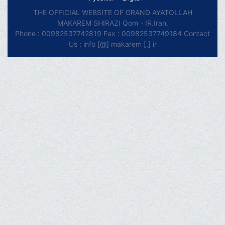
THE OFFICIAL WEBSITE OF GRAND AYATOLLAH
MAKAREM SHIRAZI Qom - IR.Iran.
Phone : 00982537742819 Fax : 00982537749184 Contact
Us : info [@] makarem [.] ir