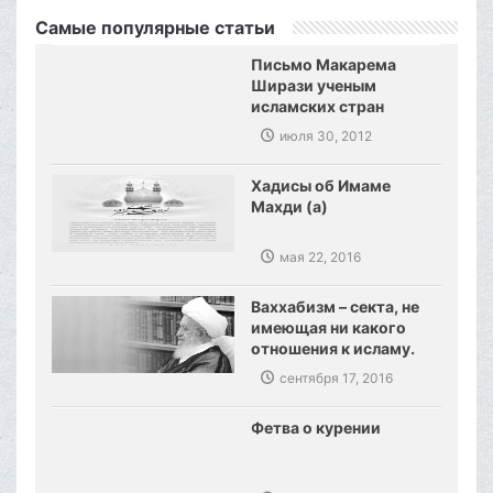
Самые популярные статьи
Письмо Макарема
Ширази ученым
исламских стран
июля 30, 2012
Хадисы об Имаме
Махди (а)
мая 22, 2016
Ваххабизм – секта, не
имеющая ни какого
отношения к исламу.
Созданы предпосылки,
сентября 17, 2016
сокрушения
ваххабизма.
Фетва о курении