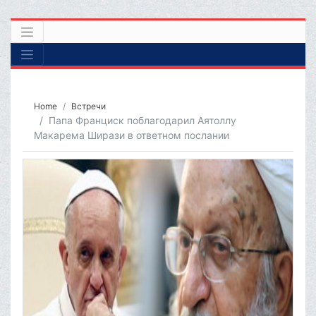
Home
Встречи
Папа Франциск поблагодарил Аятоллу
Макарема Ширази в ответном послании