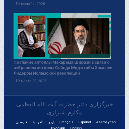
июня 14, 2026
Послание аятоллы Макарема Ширази в связи с
избранием аятоллы Сейеда Моджтабы Хаменеи
Лидером Исламской революции
марта 29, 2026
خبرگزاری دفتر حضرت آیت الله العظمی
مکارم شیرازی
فارسـی
العربـیة
اردو
Français
Español
Azərbaycan
Русский
English