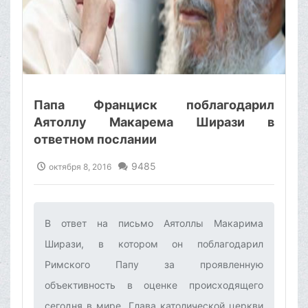
Папа Франциск поблагодарил
Аятоллу Макарема Ширази в
ответном послании
9485
октября 8, 2016
В ответ на письмо Аятоллы Макарима
Ширази, в котором он поблагодарил
Римского Папу за проявленную
объективность в оценке происходящего
сегодня в мире, Глава католической церкви