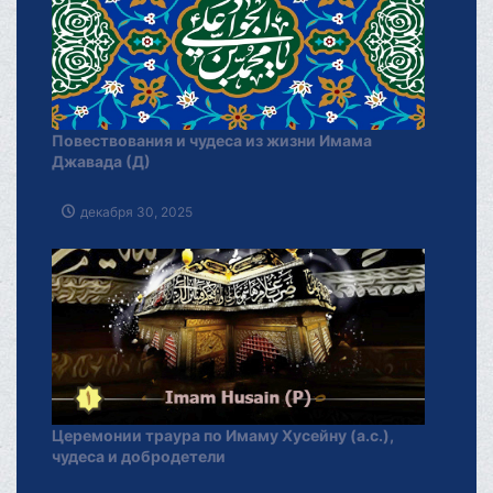
Повествования и чудеса из жизни Имама
Джавада (Д)
декабря 30, 2025
Церемонии траура по Имаму Хусейну (а.с.),
чудеса и добродетели