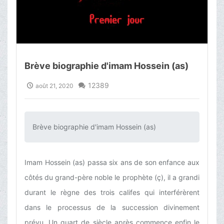
Brève biographie d'imam Hossein (as)
12389
août 21, 2020
Brève biographie d'imam Hossein (as)‌
Imam Hossein (as) passa six ans de son enfance aux
côtés du grand-père noble le prophète (ç), il a grandi
durant le règne des trois califes qui interférèrent
dans le processus de la succession divinement
prévu. Un quart de siècle après commence enfin le