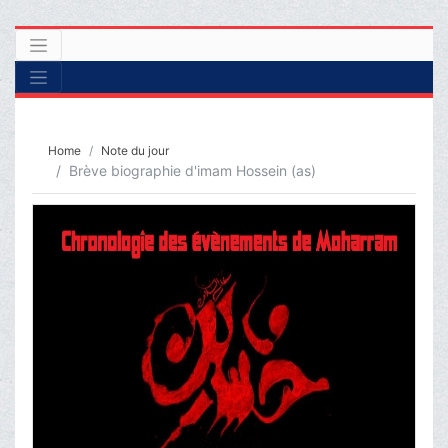
Home
Note du jour
Brève biographie d'imam Hossein (as)