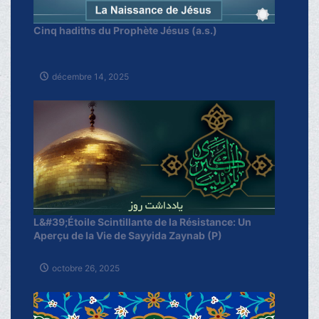
Cinq hadiths du Prophète Jésus (a.s.)
décembre 14, 2025
L&#39;Étoile Scintillante de la Résistance: Un
Aperçu de la Vie de Sayyida Zaynab (P)
octobre 26, 2025