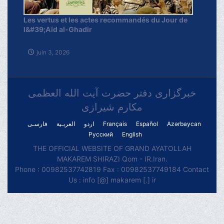
Les vertus et les actes recommandés du Jour de
l&#39;Aïd al-Ghadir
juin 3, 2026
خبرگزاری دفتر حضرت آیت الله العظمی
مکارم شیرازی
فارسـی
العربـیة
اردو
Français
Español
Azərbaycan
Русский
English
THE OFFICIAL WEBSITE OF GRAND AYATOLLAH
MAKAREM SHIRAZI Qom - IR.Iran.
Phone : 00982537742819 Fax : 00982537749184 Contact
Us : info [@] makarem [.] ir