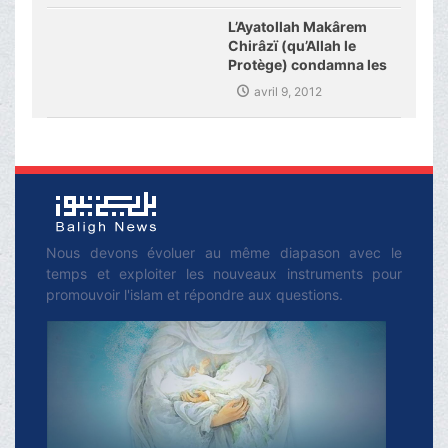
islamiques d’Allemagne
L’Ayatollah Makârem
Chirâzï (qu’Allah le
Protège) condamna les
derniers crimes dans
avril 9, 2012
Pakistan
Nous devons évoluer au même diapason avec le
temps et exploiter les nouveaux instruments pour
promouvoir l'islam et répondre aux questions.