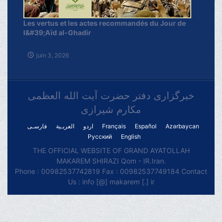
Les vertus et les actes recommandés du Jour de
l&#39;Aïd al-Ghadir
juin 3, 2026
خبرگزاری دفتر حضرت آیت الله العظمی
مکارم شیرازی
فارسـی
العربـیة
اردو
Français
Español
Azərbaycan
Русский
English
THE OFFICIAL WEBSITE OF GRAND AYATOLLAH
MAKAREM SHIRAZI Qom - IR.Iran.
Phone : 00982537742819 Fax : 00982537749184 Contact
Us : info [@] makarem [.] ir