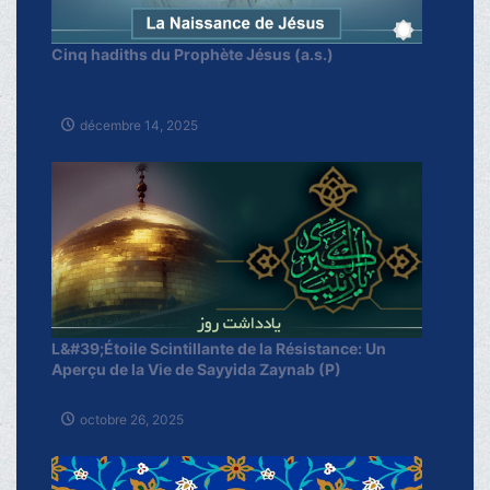
Cinq hadiths du Prophète Jésus (a.s.)
décembre 14, 2025
L&#39;Étoile Scintillante de la Résistance: Un
Aperçu de la Vie de Sayyida Zaynab (P)
octobre 26, 2025