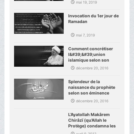
mai 19, 2019
Invocation du 1er jour de
Ramadan
mai 7, 2019
Comment concrétiser
l&#39;&#39;union
islamique selon son
éminence
décembre 20, 2016
Splendeur de la
naissance du prophète
selon son éminence
décembre 20, 2016
L’Ayatollah Makârem
Chirâzï (qu’Allah le
Protège) condamna les
derniers crimes dans
avril 9, 2012