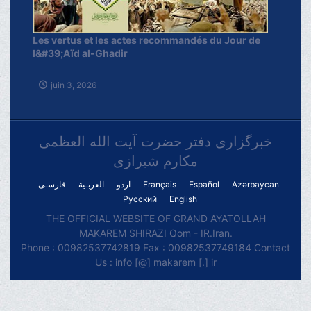
Les vertus et les actes recommandés du Jour de
l&#39;Aïd al-Ghadir
juin 3, 2026
خبرگزاری دفتر حضرت آیت الله العظمی
مکارم شیرازی
فارسـی
العربـیة
اردو
Français
Español
Azərbaycan
Русский
English
THE OFFICIAL WEBSITE OF GRAND AYATOLLAH
MAKAREM SHIRAZI Qom - IR.Iran.
Phone : 00982537742819 Fax : 00982537749184 Contact
Us : info [@] makarem [.] ir