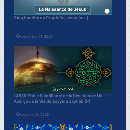
Cinq hadiths du Prophète Jésus (a.s.)
décembre 14, 2025
L&#39;Étoile Scintillante de la Résistance: Un
Aperçu de la Vie de Sayyida Zaynab (P)
octobre 26, 2025