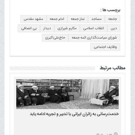
برچسب ها :
جامعه
مساجد
نماز جمعه
امام جمعه
مشهد مقدس
دین
انقلاب اسلامی
مکارم شیرازی
دیدار
بی انصافی
شورای سیاست‌گذاری ائمه جمعه
حاج‌علی‌اکبری
وظایف اجتماعی
مطالب مرتبط
خدمت‌رسانی به زائران ایرانی با تدبیر و تجربه ادامه یابد
31 تیر 1405