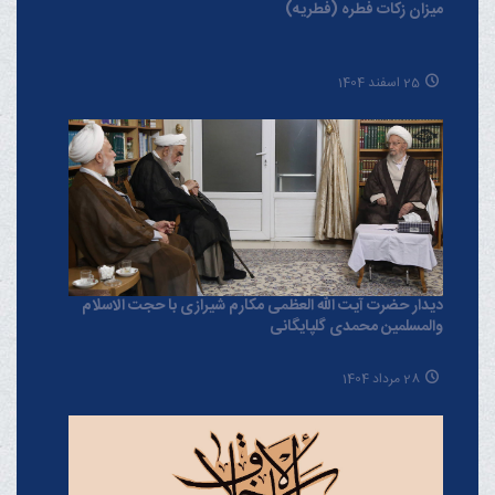
میزان زکات فطره (فطریه)
25 اسفند 1404
دیدار حضرت آیت الله العظمی مکارم شیرازی با حجت الاسلام
والمسلمین محمدی گلپایگانی
28 مرداد 1404