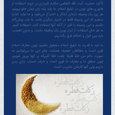
تأکید حضرت آیت الله العظمی مکارم شیرازی بر لزوم استفاده از
فناوری های نوین در تبلیغ اسلام: ما باید پابه پای زمان جلو برویم،
هر روز یک وسیله تازه‌ای ابتکار و اختراع می‌شود و ما نباید اجازه
بدهیم که این وسیله فقط در اختیار دیگران باشد. ما باید پیش‌گام
باشیم و این وسیله را قبل از آنکه آنها استفاده کنند، استفاده کنیم.
به هر حال استفاده از ابزار نوین یک وظیفه ماست و بدون تعصب
باید بین ابزار و احکام فرق بگذاریم.
ما باید با قدرت به تبلیغ اسلام مشغول باشیم، چون معارف اسلام
قوی است و مخالفان ضعیف هستند، بنابر این ما می‌توانیم به
صورت «کم من فئة قلیلة غلبت فئة کثیرة» بر آنها پیروز شویم،
چون منطق‌ ما و معارف ‌ما قوی است و حرف حساب برای زدن
داریم ولی آنها کارشان تخریب است.