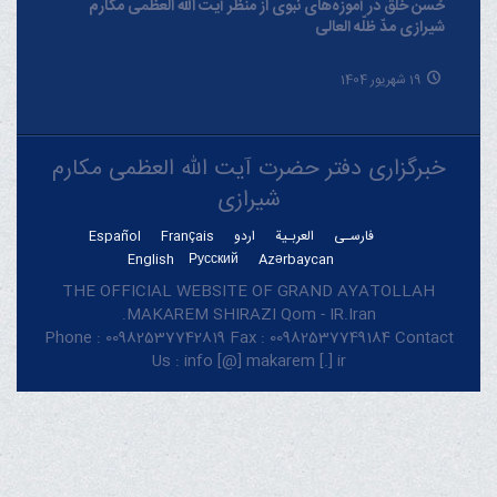
حُسن خلق در آموزه‌های نبوی از منظر آیت الله العظمی مکارم
شیرازی مدّ ظلّه العالی
19 شهریور 1404
خبرگزاری دفتر حضرت آیت الله العظمی مکارم
شیرازی
فارسـی
العربـیة
اردو
Français
Español
English
Русский
Azərbaycan
THE OFFICIAL WEBSITE OF GRAND AYATOLLAH
MAKAREM SHIRAZI Qom - IR.Iran.
Phone : 00982537742819 Fax : 00982537749184 Contact
Us : info [@] makarem [.] ir