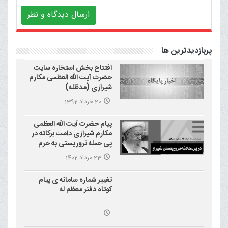
ارسال دیدگاه و نظر
پربازدیدترین ها
افتتاح بخش استخاره سایت
حضرت آیت الله العظمی مکارم
شیرازی (مدظله)
20 خرداد 1392
پیام حضرت آیت الله العظمی
مکارم شیرازی دامت برکاته در
پی حمله تروریستی به حرم
احمد بن موسی علیه السلام
23 مرداد 1402
(شاهچراغ)
تغییر شماره سامانه ی پیام
کوتاه دفتر معظم له