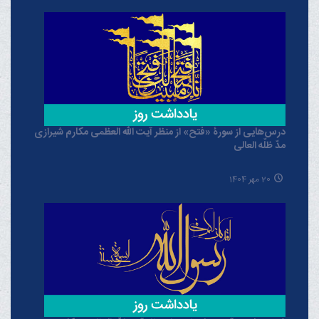
درس‌هایی از سورۀ «فتح» از منظر آیت الله العظمی مکارم شیرازی
مدّ ظلّه العالی
20 مهر 1404