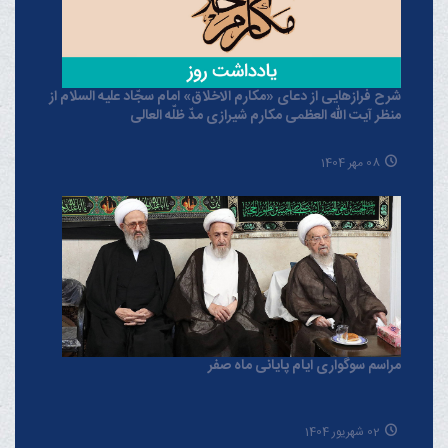
شرح فرازهایی از دعای «مکارم الاخلاق» امام سجّاد علیه السلام از
منظر آیت الله العظمی مکارم شیرازی مدّ ظلّه العالی
08 مهر 1404
مراسم سوگواری ایام پایانی ماه صفر
02 شهریور 1404