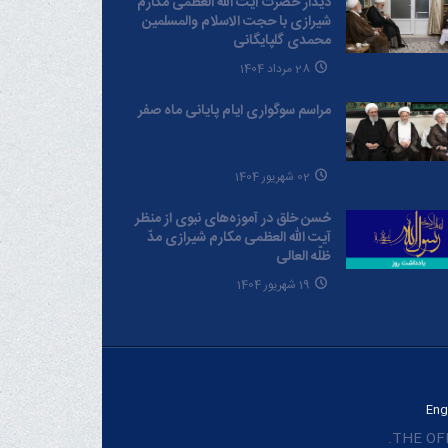
دیدار حضرت آیت الله العظمی مکارم
شیرازی با حجت الاسلام والمسلمین
محمدی گلپایگانی
28 مرداد 1404
مراسم سوگواری ایام پایانی ماه صفر
02 شهریور 1404
حُسن خلق در آموزه‌های نبوی از منظر
آیت الله العظمی مکارم شیرازی مدّ
ظلّه العالی
19 شهریور 1404
Eng
THE OFF