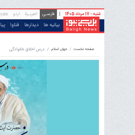
شنبه - 17 مرداد 1405
|
فارسـی
العربـیة
اردو
çais
(current)
بیانیه ها
دیدارها
فتاوا
پیا
درس اخلاق خانوادگی
صفحه نخست
جهان اسلام