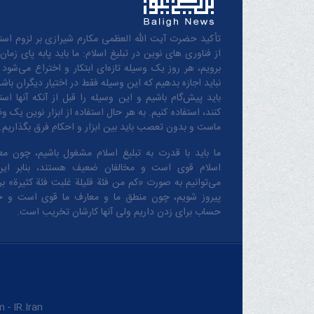
تأکید حضرت آیت الله العظمی مکارم شیرازی بر لزوم استف
از فناوری های نوین در تبلیغ اسلام: ما باید پابه پای زمان
برویم، هر روز یک وسیله تازه‌ای ابتکار و اختراع می‌شود 
نباید اجازه بدهیم که این وسیله فقط در اختیار دیگران باشد
باید پیش‌گام باشیم و این وسیله را قبل از آنکه آنها است
کنند، استفاده کنیم. به هر حال استفاده از ابزار نوین یک و
ماست و بدون تعصب باید بین ابزار و احکام فرق بگذاریم.
ما باید با قدرت به تبلیغ اسلام مشغول باشیم، چون مع
اسلام قوی است و مخالفان ضعیف هستند، بنابر این
می‌توانیم به صورت «کم من فئة قلیلة غلبت فئة کثیرة» بر 
پیروز شویم، چون منطق‌ ما و معارف ‌ما قوی است و 
حساب برای زدن داریم ولی آنها کارشان تخریب است.
IR.Iran.