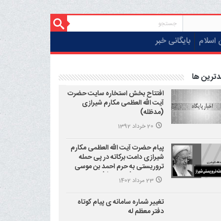
 اسلام
بایگانی خبر
دترین ها
افتتاح بخش استخاره سایت حضرت
آیت الله العظمی مکارم شیرازی
(مدظله)
20 خرداد 1392
پیام حضرت آیت الله العظمی مکارم
شیرازی دامت برکاته در پی حمله
تروریستی به حرم احمد بن موسی
علیه السلام (شاهچراغ)
23 مرداد 1402
تغییر شماره سامانه ی پیام کوتاه
دفتر معظم له