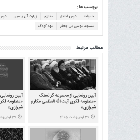
برچسب ها :
خانواده
درس اخلاق
معنوی
زیارت آل یاسین
درس 
مسجد موسی بن جعفر
مهد کودک
مطالب مرتبط
آیین رونمایی از مجموعه گرانسنگ
آیین رونمایی 
«منظومه فکری آیت الله العظمی مکارم
«منظومه فکری
شیرازی»
شیرازی»
30 اردیبهشت 1405
27 اردیبهشت 1405