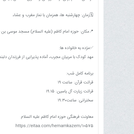
🗓زمان: چهارشنبه ها، همزمان با نماز مغرب و عشاء
📍مکان: حوزه امام کاظم (علیه السلام) مسجد موسی بن جع
✅مژده به خانواده ها:
مهد کودک با مربیان مجرب، آماده پذیرایی از فرزندان دلبن
برنامه کامل شب:
قرائت قرآن: ساعت ۱۹
قرائت زیارت آل یاسین: ۱۹:۱۵
سخنرانی: ساعت۱۹:۳۰
معاونت فرهنگی حوزه امام کاظم علیه السلام
https://eitaa.com/hemamkazem/10575