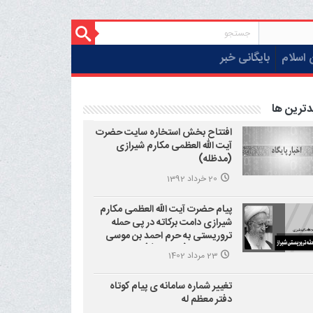
 اسلام
بایگانی خبر
دترین ها
افتتاح بخش استخاره سایت حضرت
آیت الله العظمی مکارم شیرازی
(مدظله)
20 خرداد 1392
پیام حضرت آیت الله العظمی مکارم
شیرازی دامت برکاته در پی حمله
تروریستی به حرم احمد بن موسی
علیه السلام (شاهچراغ)
23 مرداد 1402
تغییر شماره سامانه ی پیام کوتاه
دفتر معظم له