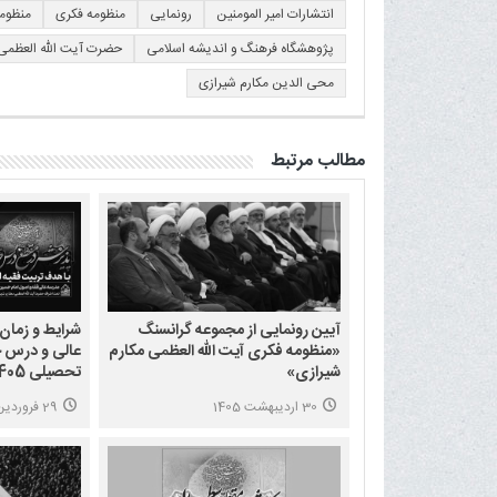
انتشارات امیر المومنین
رونمایی
منظومه فکری
منظومه
پژوهشگاه فرهنگ و اندیشه اسلامی
حضرت آیت الله العظمی
محی الدین مکارم شیرازی
مطالب مرتبط
آیین رونمایی از مجموعه گرانسنگ
شرایط و زمان
«منظومه فکری آیت الله العظمی مکارم
عالی و درس خ
شیرازی»
تحصیلی 1405-1406
30 اردیبهشت 1405
29 فروردین 1405