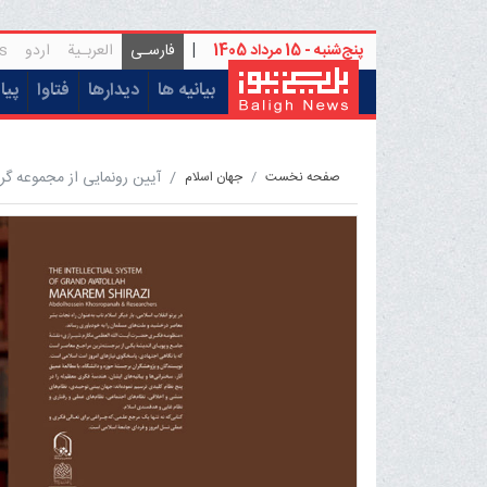
پنج‌شنبه - 15 مرداد 1405
|
فارسـی
العربـیة
اردو
s
(current)
بیانیه ها
دیدارها
فتاوا
پیا
آیین رونمایی از مجموعه گ
صفحه نخست
جهان اسلام