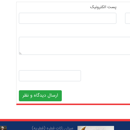
پست الکترونیک
ارسال دیدگاه و نظر
میزان زکات فطره (فطریه)