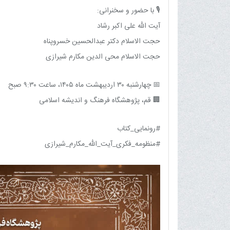
🎙 با حضور و سخنرانی:
آیت الله علی اکبر رشاد
حجت الاسلام دکتر عبدالحسین خسروپناه
حجت الاسلام محی الدین مکارم شیرازی
📅 چهارشنبه ۳۰ اردیبهشت ماه ۱۴۰۵، ساعت ۹:۳۰ صبح
🏢 قم، پژوهشگاه فرهنگ و اندیشه اسلامی
#رونمایی_کتاب
#منظومه_فکری_آیت_الله_مکارم_شیرازی