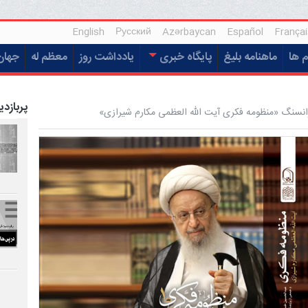
English
Русский
Azərbaycan
Español
Françai
م ها
ماهنامه بلیغ
پایگاه خبری
یادداشت روز
معظم له
جهان
پربازدی
رانسنگ «منظومه فکری آیت الله العظمی مکارم شیرازی»