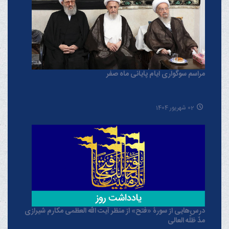
مراسم سوگواری ایام پایانی ماه صفر
02 شهریور 1404
درس‌هایی از سورۀ «فتح» از منظر آیت الله العظمی مکارم شیرازی
مدّ ظلّه العالی