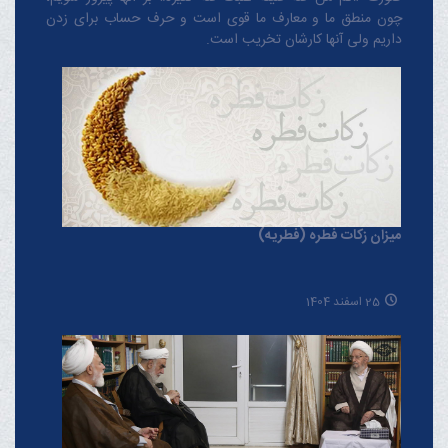
چون منطق‌ ما و معارف ‌ما قوی است و حرف حساب برای زدن
داریم ولی آنها کارشان تخریب است.
میزان زکات فطره (فطریه)
25 اسفند 1404