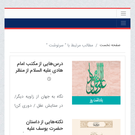
مطالب مرتبط با " سرنوشت "
صفحه نخست
درس‌هایی از مکتب امام
هادی علیه السلام از منظر
آیت الله العظمی مکارم
شیرازی مدّ ظلّه العالی
نگاه به جهان از زاویه دیگر/
در ستایش عقل / دوری کن!
/ مقدّرات / در برابر
نکته‌هایی از داستان
مصیبت‌ها / سرچشمه‌ها /
حضرت یوسف علیه
پذیرش اشتباه / سرنوشت