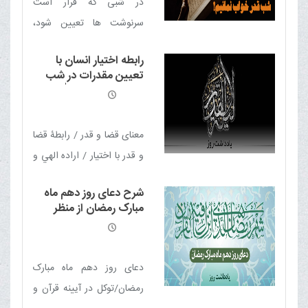
در شبی که قرار است
برای بیداری/ حفظ پاک
سرنوشت ها تعیین شود،
دامنی در شرایط فعلی؟!
نباید انسان در خواب باشد
رابطه اختیار انسان با
تعیین مقدرات در شب
قدر از منظر آیت الله
العظمی مکارم
شیرازی(مدظله)
معنای قضا و قدر / رابطۀ قضا
و قدر با اختیار / اراده الهي و
نسبت آن با اختيار انسان /
شرح دعای روز دهم ماه
رابطه تعیین مقدرات در شب
مبارک رمضان از منظر
قدر با تلاش و اختيار انسان /
معظم له
بهترین مقدرات شب قدر،
فرج امام زمان(عجّل الله
دعای روز دهم ماه مبارک
تعالی فرجه الشریف) است
رمضان/‏توکل در آیینه قرآن و