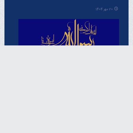
20 مهر 1404
حُسن خلق در آموزه‌های نبوی از منظر آیت الله العظمی مکارم
شیرازی مدّ ظلّه العالی
19 شهریور 1404
خبرگزاری دفتر حضرت آیت الله العظمی مکارم
شیرازی
فارسـی
العربـیة
اردو
Français
Español