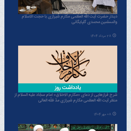
دیدار حضرت آیت الله العظمی مکارم شیرازی با حجت الاسلام
والمسلمین محمدی گلپایگانی
28 مرداد 1404
شرح فرازهایی از دعای «مکارم الاخلاق» امام سجّاد علیه السلام از
منظر آیت الله العظمی مکارم شیرازی مدّ ظلّه العالی
08 مهر 1404