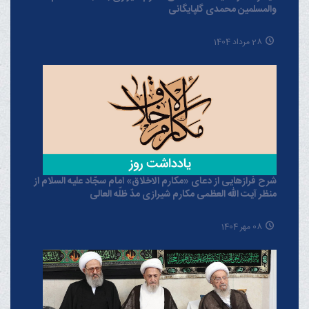
والمسلمین محمدی گلپایگانی
28 مرداد 1404
شرح فرازهایی از دعای «مکارم الاخلاق» امام سجّاد علیه السلام از
منظر آیت الله العظمی مکارم شیرازی مدّ ظلّه العالی
08 مهر 1404