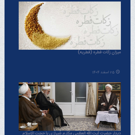
میزان زکات فطره (فطریه)
25 اسفند 1404
دیدار حضرت آیت الله العظمی مکارم شیرازی با حجت الاسلام