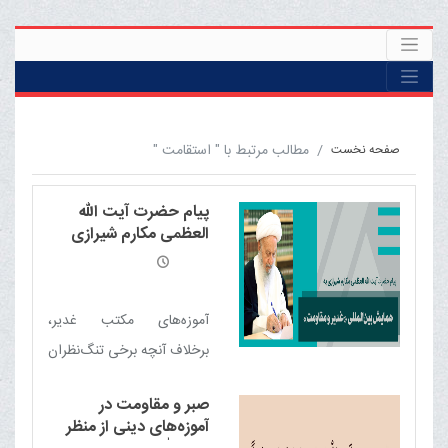
مطالب مرتبط با " استقامت "
صفحه نخست
پیام حضرت آیت الله
العظمی مکارم شیرازی
دامت برکاته به همایش
بین‌المللی غدیر و مقاومت
آموزه‌های مکتب غدیر،
برخلاف آنچه برخی تنگ‌نظران
می‌پندارند، می‌تواند یکی از
صبر و مقاومت در
مهم‌ترین محورهای اجتماع،
آموزه‌های دینی از منظر
همگرایی و وحدت امت