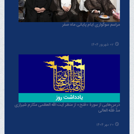
مراسم سوگواری ایام پایانی ماه صفر
02 شهریور 1404
درس‌هایی از سورۀ «فتح» از منظر آیت الله العظمی مکارم شیرازی
مدّ ظلّه العالی
20 مهر 1404