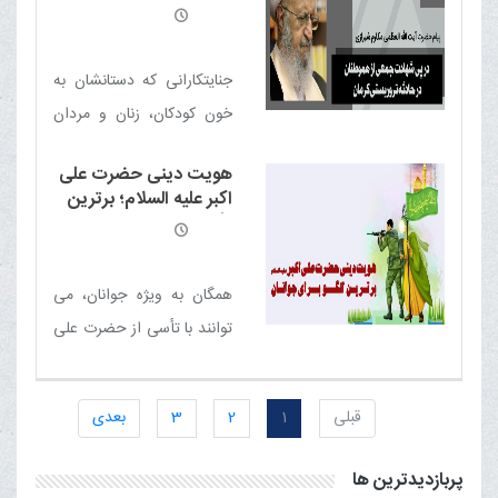
این ایام، بیانگر همین مطلب
حزب الله لبنان شرم آور است
پی شهادت جمعی از
هموطنان در حادثه
است.
تروریستی کرمان
جنایتکارانی که دستانشان به
خون کودکان، زنان و مردان
بی گناه آغشته است با این
هویت دینی حضرت علی
جنایت به دنبال ناامنی در این
اکبر علیه السلام؛ برترین
مرز و بوم اند تا شکست های
الگو برای جوانان
خود را جبران کنند
همگان به ویژه جوانان، می
توانند با تأسی از حضرت علی
اکبر علیه السلام به نحو
فراگیر به ویژه در تحقق
قبلی
1
2
3
بعدی
هویت دینی خود تلاش کنند
پربازدیدترین ها