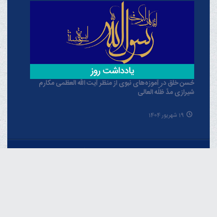
حُسن خلق در آموزه‌های نبوی از منظر آیت الله العظمی مکارم
شیرازی مدّ ظلّه العالی
19 شهریور 1404
خبرگزاری دفتر حضرت آیت الله العظمی مکارم
شیرازی
فارسـی
العربـیة
اردو
Français
Español
English
Русский
Azərbaycan
THE OFFICIAL WEBSITE OF GRAND AYATOLLAH