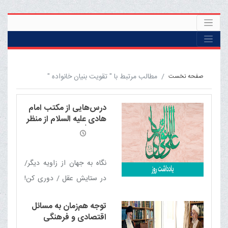
مطالب مرتبط با " تقویت بنیان خانواده "
صفحه نخست
درس‌هایی از مکتب امام
هادی علیه السلام از منظر
آیت الله العظمی مکارم
شیرازی مدّ ظلّه العالی
نگاه به جهان از زاویه دیگر/
در ستایش عقل / دوری کن!
/ مقدّرات / در برابر
توجه هم‌زمان به مسائل
مصیبت‌ها / سرچشمه‌ها /
اقتصادی و فرهنگی
پذیرش اشتباه / سرنوشت