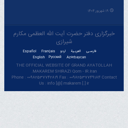
19 شهریور 1404
خبرگزاری دفتر حضرت آیت الله العظمی مکارم
شیرازی
فارسـی
العربـیة
اردو
Français
Español
English
Русский
Azərbaycan
THE OFFICIAL WEBSITE OF GRAND AYATOLLAH
MAKAREM SHIRAZI Qom - IR.Iran.
Phone : 00982537742819 Fax : 00982537749184 Contact
Us : info [@] makarem [.] ir