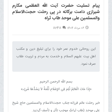
پیام تسلیت حضرت آیت الله العظمی مکارم
شیرازی دامت برکاته در پی رحلت حجت‌الاسلام
والمسلمین علی موحد طاب ثراه
8248
06 مرداد 1404
این روحانی خدوم عمر خود را برای تبلیغ دین و مکتب
اهل بیت علیهم السلام و خدمت به مردم و تربیت طلاب
صرف نمود.‌
بسم الله الرحمن الرحیم
«إِذَا مَاتَ الْعَالِمُ ثُلِمَ فِی الإِسْلَامِ ثُلْمَةٌ لاَ یَسُدُّهَا شَیْء»
خبر رحلت عالم فرزانه جناب حجت‌الاسلام والمسلمین حاج شیخ
علی موحد (طاب ثراه)، موجب تأثر و تأسف گردید.