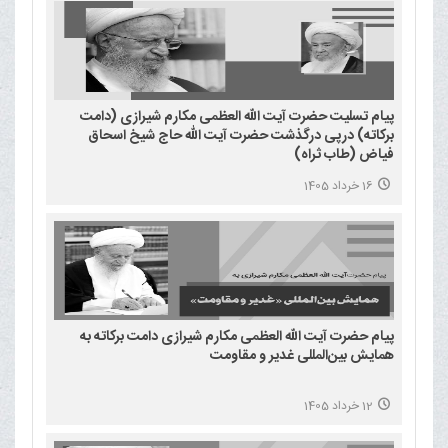
پیام تسلیت حضرت آیت الله العظمی مکارم شیرازی (دامت
برکاته) درپی درگذشت حضرت آیت الله حاج شیخ اسحاق
فیاض (طاب ثراه)
16 خرداد 1405
پیام حضرت آیت الله العظمی مکارم شیرازی دامت برکاته به
همایش بین‌المللی غدیر و مقاومت
12 خرداد 1405