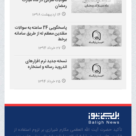
سوالات شرعی در ماه مبارک
رمضان
14 اردیبهشت 1398
پاسخگویی 24 ساعته به سوالات
مقلدین معظم له از طریق سامانه
برخط
27 خرداد 1394
نسخه جدید نرم افزارهای
اندروید رساله و استخاره
25 خرداد 1394
تأکید حضرت آیت الله العظمی مکارم شیرازی بر لزوم استفاده از