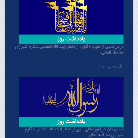
درس‌هایی از سورۀ «فتح» از منظر آیت الله العظمی مکارم شیرازی
مدّ ظلّه العالی
20 مهر 1404
حُسن خلق در آموزه‌های نبوی از منظر آیت الله العظمی مکارم
شیرازی مدّ ظلّه العالی