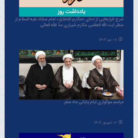
شرح فرازهایی از دعای «مکارم الاخلاق» امام سجّاد علیه السلام از
منظر آیت الله العظمی مکارم شیرازی مدّ ظلّه العالی
08 مهر 1404
مراسم سوگواری ایام پایانی ماه صفر
02 شهریور 1404