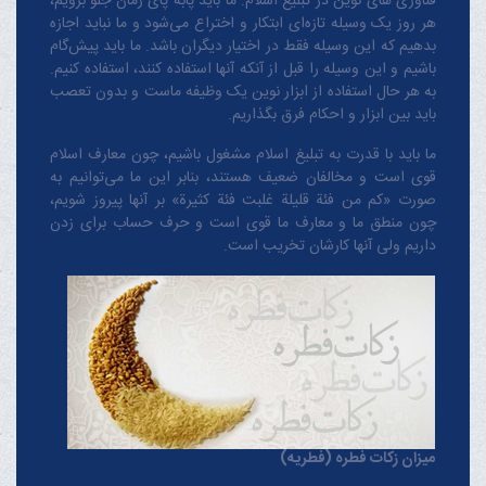
فناوری های نوین در تبلیغ اسلام: ما باید پابه پای زمان جلو برویم،
هر روز یک وسیله تازه‌ای ابتکار و اختراع می‌شود و ما نباید اجازه
بدهیم که این وسیله فقط در اختیار دیگران باشد. ما باید پیش‌گام
باشیم و این وسیله را قبل از آنکه آنها استفاده کنند، استفاده کنیم.
به هر حال استفاده از ابزار نوین یک وظیفه ماست و بدون تعصب
باید بین ابزار و احکام فرق بگذاریم.
ما باید با قدرت به تبلیغ اسلام مشغول باشیم، چون معارف اسلام
قوی است و مخالفان ضعیف هستند، بنابر این ما می‌توانیم به
صورت «کم من فئة قلیلة غلبت فئة کثیرة» بر آنها پیروز شویم،
چون منطق‌ ما و معارف ‌ما قوی است و حرف حساب برای زدن
داریم ولی آنها کارشان تخریب است.
میزان زکات فطره (فطریه)