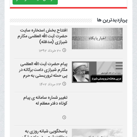
پربازدیدترین ها
افتتاح بخش استخاره سایت
حضرت آیت الله العظمی مکارم
شیرازی (مدظله)
20 خرداد 1392
پیام حضرت آیت الله العظمی
مکارم شیرازی دامت برکاته در
پی حمله تروریستی به حرم
احمد بن موسی علیه السلام
23 مرداد 1402
(شاهچراغ)
تغییر شماره سامانه ی پیام
کوتاه دفتر معظم له
پاسخگویی شبانه روزی به