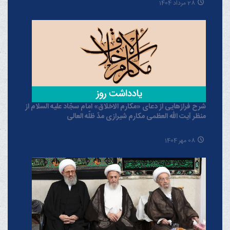
28 مرداد 1404
شرح فرازهایی از دعای «مکارم الاخلاق» امام سجّاد علیه السلام از
منظر آیت الله العظمی مکارم شیرازی مدّ ظلّه العالی
08 مهر 1404