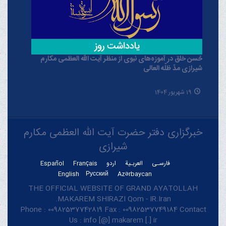
حُسن خلق در آموزه‌های نبوی از منظر آیت الله العظمی مکارم
شیرازی مدّ ظلّه العالی
19 شهریور 1404
خبرگزاری دفتر حضرت آیت الله العظمی مکارم
شیرازی
فارسـی
العربـیة
اردو
Français
Español
English
Русский
Azərbaycan
THE OFFICIAL WEBSITE OF GRAND AYATOLLAH
MAKAREM SHIRAZI Qom - IR.Iran.
Phone : 00982537742819 Fax : 00982537749184 Contact
Us : info [@] makarem [.] ir