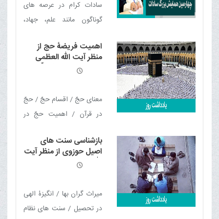
سادات کرام در عرصه های
گوناگون مانند علم، جهاد،
هدایت و تبلیغ و خدمت
اهمیت فریضۀ حج از
رسانی به جامعه خوش
منظر آیت الله العظمی
درخشیده‌اند
مکارم شیرازی مدّ ظلّه
العالی
معنای حجّ / اقسام حجّ / حجّ
در قرآن / اهمیت حجّ در
میان وظایف اسلامى! /
بازشناسی سنت های
عقوبت ترک حجّ / پاداش حجّ
اصیل حوزوی از منظر آیت
/ در ملکوت حجّ / بازتاب
الله العظمی مکارم شیرازی
مدّ ظلّه العالی
فرصت ها / باید قدر فرصت
حجّ دانسته شود
میراث گران بها / انگیزۀ الهی
در تحصیل / سنت های نظام