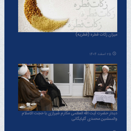
میزان زکات فطره (فطریه)
25 اسفند 1404
دیدار حضرت آیت الله العظمی مکارم شیرازی با حجت الاسلام
والمسلمین محمدی گلپایگانی