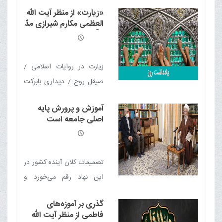
برابر اهانت کنندگان / مدارا
«زیارت» از منظر آیت الله
در برابر جاهلان / مدارا در
العظمی مکارم شیرازی مدّ
برابر دشمنان / مدارا قبل از
ظلّه العالی
جنگ / مدارا حین جنگ /
مدارا پس از اتمام جنگ /
زیارت در روایات اسلامى /
مدارا در برابر مخالفان / مدارا
صیقل روح / دیداری بابرکت
در برابر منافقان / مدارا با
/ سرشار از امید / گامی در
عاملان ترور / مدارا با پیمان
آموزش و پرورش پایه
مسیر تربیت / هنگامۀ استغفار
اصلی جامعه است
شکنان / مدارا با پیروان ادیان
/ احترام و بزرگداشت / تجلّی
/ مدارا در خانواده
توحید / زیارت؛ نیازمند تبیین
تصمیمات کلان آینده کشور در
این نهاد رقم می‌خورد و
معلمان مسئولیت خطیر
گذری بر آموزه‌های
تربیت نسل آینده را بر عهده
فاطمی از منظر آیت الله