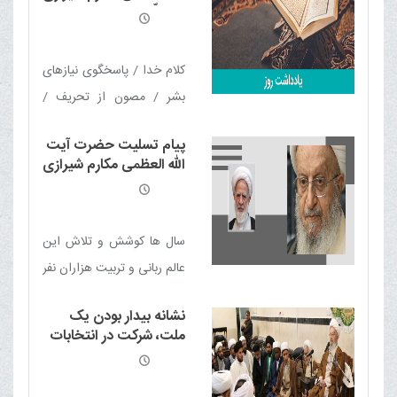
کشور در مقطع سطح عالی
مدّ ظلّه العالی
پذیرش می کند
کلام خدا / پاسخگوی نیازهای
بشر / مصون از تحریف /
زیبایی شناسی الفاظ قرآن /
پیام تسلیت حضرت آیت
کتاب تربیت / کتاب عمل /
الله العظمی مکارم شیرازی
کتاب عدالت / کتاب حکمت /
دامت برکاته در پی
درگذشت حضرت آیت الله
کتاب سرنوشت
شیخ علی نکونام
گلپایگانی رحمة الله علیه
سال ها کوشش و تلاش این
عالم ربانی و تربیت هزاران نفر
از شاگردان و طلاب از آثار خیر
نشانه بیدار بودن یک
ایشان در حوزه علمیه است
ملت، شرکت در انتخابات
که ان شاء الله اجر آن را یوم
است
المعاد خواهند دید