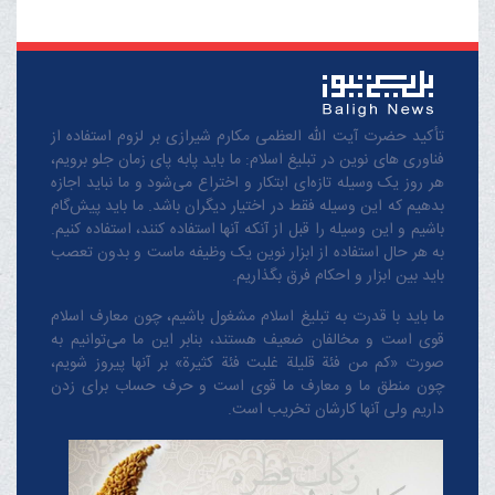
تأکید حضرت آیت الله العظمی مکارم شیرازی بر لزوم استفاده از
فناوری های نوین در تبلیغ اسلام: ما باید پابه پای زمان جلو برویم،
هر روز یک وسیله تازه‌ای ابتکار و اختراع می‌شود و ما نباید اجازه
بدهیم که این وسیله فقط در اختیار دیگران باشد. ما باید پیش‌گام
باشیم و این وسیله را قبل از آنکه آنها استفاده کنند، استفاده کنیم.
به هر حال استفاده از ابزار نوین یک وظیفه ماست و بدون تعصب
باید بین ابزار و احکام فرق بگذاریم.
ما باید با قدرت به تبلیغ اسلام مشغول باشیم، چون معارف اسلام
قوی است و مخالفان ضعیف هستند، بنابر این ما می‌توانیم به
صورت «کم من فئة قلیلة غلبت فئة کثیرة» بر آنها پیروز شویم،
چون منطق‌ ما و معارف ‌ما قوی است و حرف حساب برای زدن
داریم ولی آنها کارشان تخریب است.