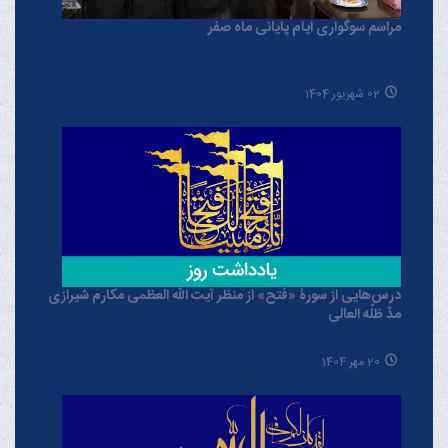
مراسم سوگواری ایام پایانی ماه صفر
02 شهریور 1404
درس‌هایی از سورۀ «فتح» از منظر آیت الله العظمی مکارم شیرازی
مدّ ظلّه العالی
20 مهر 1404