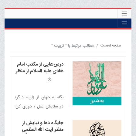
مطالب مرتبط با " تربیت "
صفحه نخست
درس‌هایی از مکتب امام
هادی علیه السلام از منظر
آیت الله العظمی مکارم
شیرازی مدّ ظلّه العالی
نگاه به جهان از زاویه دیگر/
در ستایش عقل / دوری کن!
/ مقدّرات / در برابر
جایگاه دعا و نیایش از
مصیبت‌ها / سرچشمه‌ها /
منظر آیت الله العظمی
پذیرش اشتباه / سرنوشت