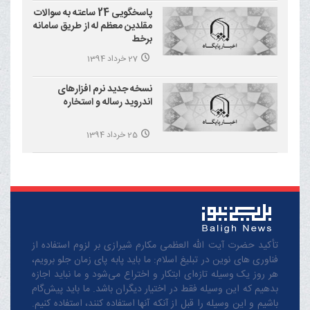
پاسخگویی 24 ساعته به سوالات
مقلدین معظم له از طریق سامانه
برخط
27 خرداد 1394
نسخه جدید نرم افزارهای
اندروید رساله و استخاره
25 خرداد 1394
تأکید حضرت آیت الله العظمی مکارم شیرازی بر لزوم استفاده از
فناوری های نوین در تبلیغ اسلام: ما باید پابه پای زمان جلو برویم،
هر روز یک وسیله تازه‌ای ابتکار و اختراع می‌شود و ما نباید اجازه
بدهیم که این وسیله فقط در اختیار دیگران باشد. ما باید پیش‌گام
باشیم و این وسیله را قبل از آنکه آنها استفاده کنند، استفاده کنیم.