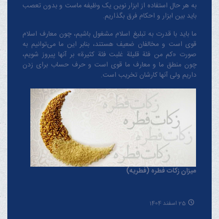
به هر حال استفاده از ابزار نوین یک وظیفه ماست و بدون تعصب
باید بین ابزار و احکام فرق بگذاریم.
ما باید با قدرت به تبلیغ اسلام مشغول باشیم، چون معارف اسلام
قوی است و مخالفان ضعیف هستند، بنابر این ما می‌توانیم به
صورت «کم من فئة قلیلة غلبت فئة کثیرة» بر آنها پیروز شویم،
چون منطق‌ ما و معارف ‌ما قوی است و حرف حساب برای زدن
داریم ولی آنها کارشان تخریب است.
میزان زکات فطره (فطریه)
25 اسفند 1404