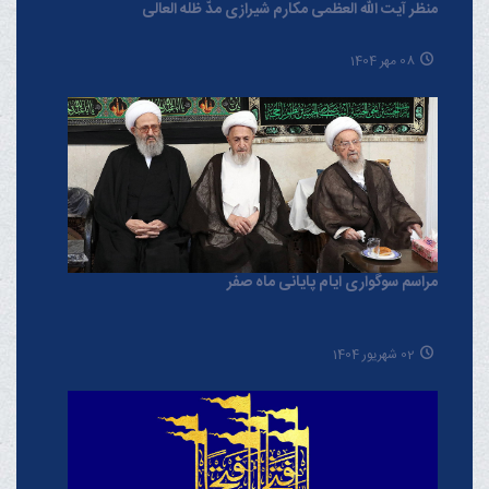
منظر آیت الله العظمی مکارم شیرازی مدّ ظلّه العالی
08 مهر 1404
مراسم سوگواری ایام پایانی ماه صفر
02 شهریور 1404