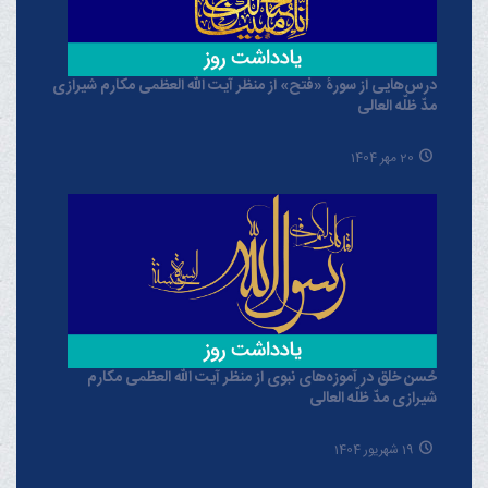
درس‌هایی از سورۀ «فتح» از منظر آیت الله العظمی مکارم شیرازی
مدّ ظلّه العالی
20 مهر 1404
حُسن خلق در آموزه‌های نبوی از منظر آیت الله العظمی مکارم
شیرازی مدّ ظلّه العالی
19 شهریور 1404