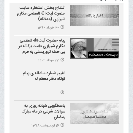
افتتاح بخش استخاره سایت
حضرت آیت الله العظمی مکارم
شیرازی (مدظله)
20 خرداد 1392
پیام حضرت آیت الله العظمی
مکارم شیرازی دامت برکاته در
پی حمله تروریستی به حرم
احمد بن موسی علیه السلام
23 مرداد 1402
(شاهچراغ)
تغییر شماره سامانه ی پیام
کوتاه دفتر معظم له
پاسخگویی شبانه روزی به
سوالات شرعی در ماه مبارک
رمضان
14 اردیبهشت 1398