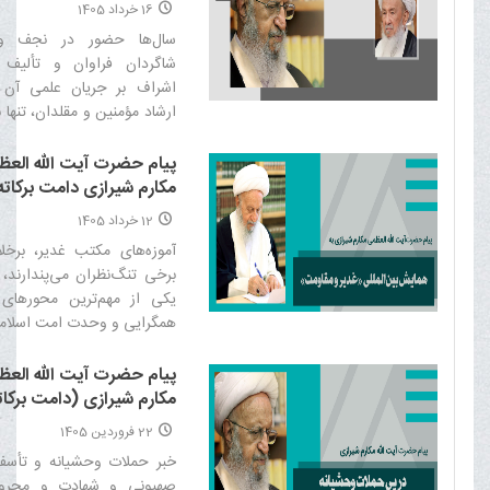
برکاته) درپی درگذشت ح
16 خرداد 1405
خود را در خونخواهی این 
آیت الله حاج شیخ اسحاق
سال‌ها حضور در نجف و
دنبال خواهد کرد‌
(طاب ثراه)
شاگردان فراوان و تألیف
اشراف بر جریان علمی آن 
ارشاد مؤمنین و مقلدان، تنها
برکات وجود این فقیه بود.‌
پیام حضرت آیت الله الع
مکارم شیرازی دامت برکاته
همایش بین‌المللی غدیر و
12 خرداد 1405
مقاومت
آموزه‌های مکتب غدیر، برخل
برخی تنگ‌نظران می‌پندارند، 
یکی از مهم‌ترین محورهای 
همگرایی و وحدت امت اسلامی
پیام حضرت آیت الله الع
مکارم شیرازی (دامت برکات
پی حملات وحشیانه رژیم
22 فروردین 1405
صهیونیستی به لبنان
خبر حملات وحشیانه و تأسف‌ب
صهیونی و شهادت و مجر