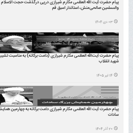
پیام حضرت آیت الله العظمی مکارم شیرازی درپی درگذشت حجت الاسلام
والمسلمین صالحی‌منش، استاندار اسبق قم
03 دی 1404
پیام حضرت آیت‌الله العظمی مکارم شیرازی (دامت برکاته) به مناسبت تشیی
شهید انقلاب
14 تیر 1405
پیام حضرت آیت الله العظمی مکارم شیرازی دامت برکاته به چهارمین همای
سادات
20 آذر 1404