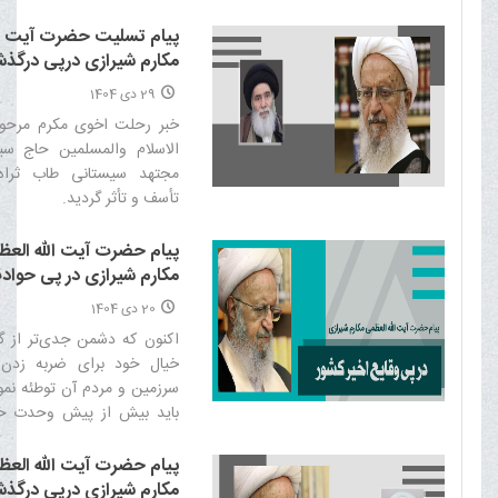
مکتب اهل بیت علیهم السل
توجه قرار نگرفته و چونان یک
پیام تسلیت حضرت آیت ال
بنیادین معرفی نگردیده است.‌
مکارم شیرازی درپی درگذ
اخوی مکرم حضرت آیت الل
29 دی 1404
سیستانی
خبر رحلت اخوی مکرم مرح
الاسلام والمسلمین حاج س
مجتهد سیستانی طاب ثرا
تأسف و تأثر گردید.‌
پیام حضرت آیت الله الع
مکارم شیرازی در پی حواد
کشور
20 دی 1404
اکنون که دشمن جدی‌تر از گ
خیال خود برای ضربه زدن 
سرزمین و مردم آن توطئه نم
باید بیش از پیش وحدت خ
حفظ نماییم‌
پیام حضرت آیت الله الع
مکارم شیرازی درپی درگذ