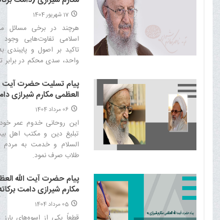
مکارم شیرازی (دامت برکات
سی و نهمین کنفرانس بین 
17 شهریور 1404
وحدت اسلامی
هرچند در برخی مسائل میا
اسلامی تفاوت‌هایی وجود د
تاکید بر اصول و پایبندی ب
واحد، سدی محکم در برابر تو
تفرقه‌انگیز است‌
پیام تسلیت حضرت آیت ال
العظمی مکارم شیرازی دا
برکاته در پی رحلت حجت‌ا
06 مرداد 1404
والمسلمین علی موحد طاب 
این روحانی خدوم عمر خود 
تبلیغ دین و مکتب اهل بی
السلام و خدمت به مردم و
طلاب صرف نمود.‌
پیام حضرت آیت الله الع
مکارم شیرازی دامت برکاته
دومین اردوی معرفتی تشک
05 مرداد 1404
«مثل خمینی»
قطعاً یکی از اسوه‌های بارز 