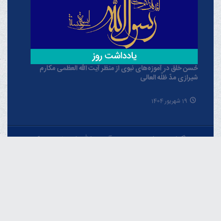
حُسن خلق در آموزه‌های نبوی از منظر آیت الله العظمی مکارم
شیرازی مدّ ظلّه العالی
19 شهریور 1404
خبرگزاری دفتر حضرت آیت الله العظمی مکارم
شیرازی
فارسـی
العربـیة
اردو
Français
Español
English
Русский
Azərbaycan
THE OFFICIAL WEBSITE OF GRAND AYATOLLAH
MAKAREM SHIRAZI Qom - IR.Iran.
Phone : 00982537742819 Fax : 00982537749184 Contact