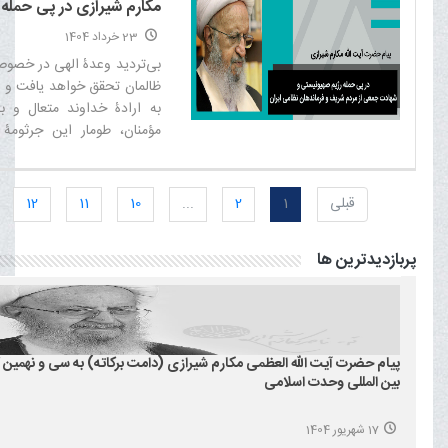
مکارم شیرازی در پی حمله 
صهیونیستی و شهادت جمع
23 خرداد 1404
مردم شریف و فرماندهان 
بی‌تردید وعدۀ الهی در خصوص
ایران
ظالمان تحقق خواهد یافت و ب
به ارادۀ خداوند متعال و ب
مؤمنان، طومار این جرثومۀ
حامیان جهانی‌اش در هم 
خواهد شد.‌
قبلی
1
2
...
10
11
12
پربازدیدترین ها
پیام حضرت آیت الله العظمی مکارم شیرازی (دامت برکاته) به سی و نهمین 
بین المللی وحدت اسلامی
17 شهریور 1404