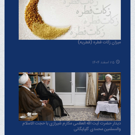
میزان زکات فطره (فطریه)
25 اسفند 1404
دیدار حضرت آیت الله العظمی مکارم شیرازی با حجت الاسلام
والمسلمین محمدی گلپایگانی