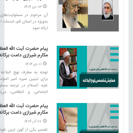
حجت الاسلام والمسلمین
03 دی 1404
صالحی‌منش، استاندار اسب
آن مرحوم در مسئولیت‌های 
به‌ویژه در استان قم، خدمات 
ارائه نمود.‌
پیام حضرت آیت الله الع
مکارم شیرازی دامت برکاته
همایش تخصصی نهج البلا
01 دی 1404
توجه به معارف نهج البلاغه
برای تبیین سیره امیر المؤم
علیه السلام در عرصه مسئو
اجتماعی و انتظامی، می‌ت
ارتقای اخلاق حرفه‌ای، حف
انسانی، تحکیم اعتماد
پیام حضرت آیت الله الع
و افزایش سرمایه اجتماعی نق
مکارم شیرازی دامت برکاته
باشد.‌
همایش ملی پرچم‌داران ت
22 آذر 1404
تفسیر یکی از کهن ترین علوم