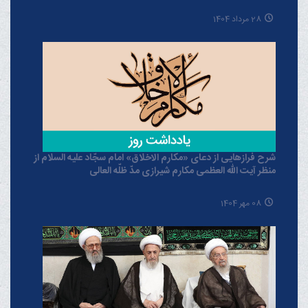
28 مرداد 1404
شرح فرازهایی از دعای «مکارم الاخلاق» امام سجّاد علیه السلام از
منظر آیت الله العظمی مکارم شیرازی مدّ ظلّه العالی
08 مهر 1404