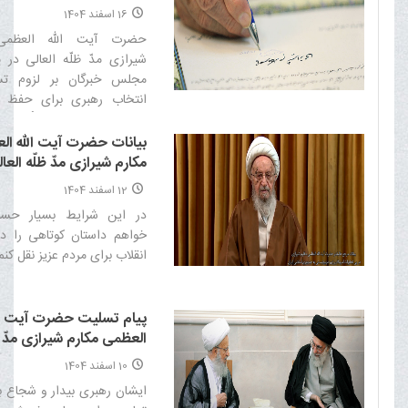
16 اسفند 1404
حضرت آیت الله العظمی
شیرازی مدّ ظلّه العالی در پ
مجلس خبرگان بر لزوم تس
انتخاب رهبری برای حفظ ا
ساماندهی امور کشور تأکید کرد
بیانات حضرت آیت الله ال
مکارم شیرازی مدّ ظلّه العا
درباره مسائل روز کشور
12 اسفند 1404
در این شرایط بسیار ح
خواهم داستان کوتاهی را دربا
انقلاب برای مردم عزیز نقل کنم:.
پیام تسلیت حضرت آیت ال
العظمی مکارم شیرازی مدّ ظ
العالی درپی شهادت رهبر 
10 اسفند 1404
انقلاب اسلامی حضرت آیت 
ایشان رهبری بیدار و شجاع بو
العظمی خامنه ای قدّس سر