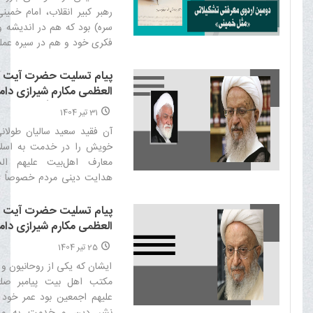
رهبر کبیر انقلاب، امام خمی
سره) بود که هم در اندیشه و
فکری خود و هم در سیره عمل
درخشانی در پیش چشمان ما
هست‌
پیام تسلیت حضرت آیت ال
العظمی مکارم شیرازی دا
برکاته در پی درگذشت ح
31 تیر 1404
الاسلام والمسلمین حاج ش
آن فقید سعید سالیان طولانی
غلامعلی نعیم آبادی
خویش را در خدمت به اسلام
معارف اهل‌بیت علیهم الس
هدایت دینی مردم خصوصاً د
هرمزگان سپری نمود و آثار ا
از خود برجای گذاشت‌
پیام تسلیت حضرت آیت ال
العظمی مکارم شیرازی دا
برکاته در پی شهادت مظلوم
25 تیر 1404
جناب حجت الاسلام والمس
ایشان که یکی از روحانیون و 
شیخ رسول شحود
مکتب اهل بیت پیامبر صلو
علیهم اجمعین بود عمر خود