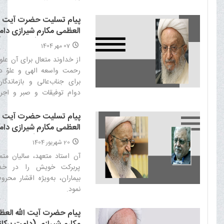
باشد‌
پیام تسلیت حضرت آیت ال
العظمی مکارم شیرازی دا
برکاته درپی درگذشت متعلّ
07 مهر 1404
مکرّمه حضرت آیت الله سی
از خداوند متعال برای آن علو
دامت برکاته
رحمت واسعه الهی و علوّ د
برای جناب‌عالی و بازماندگا
دوام توفیقات و صبر و اج
دارم.‌
پیام تسلیت حضرت آیت ال
العظمی مکارم شیرازی دا
برکاته در پی درگذشت جنا
20 شهریور 1404
دکتر غلامرضا باهر
آن استاد متعهد، سالیان متم
پربرکت خویش را در خد
بیماران، به‌ویژه اقشار محرو
نمود. ‌
پیام حضرت آیت الله الع