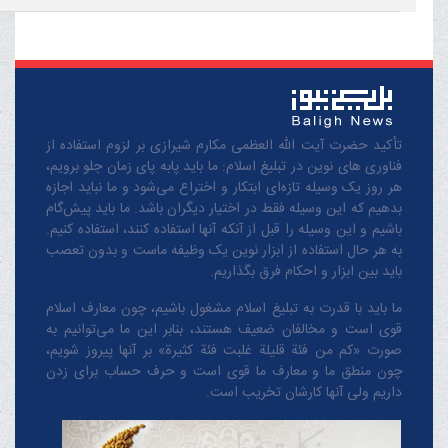
تأکید حضرت آیت الله العظمی مکارم شیرازی بر لزوم استفاده از
فناوری های نوین در تبلیغ اسلام: ما باید پابه پای زمان جلو برویم،
هر روز یک وسیله تازه‌ای ابتکار و اختراع می‌شود و ما نباید اجازه
بدهیم که این وسیله فقط در اختیار دیگران باشد. ما باید پیش‌گام
باشیم و این وسیله را قبل از آنکه آنها استفاده کنند، استفاده کنیم.
به هر حال استفاده از ابزار نوین یک وظیفه ماست و بدون تعصب
باید بین ابزار و احکام فرق بگذاریم.
ما باید با قدرت به تبلیغ اسلام مشغول باشیم، چون معارف اسلام
قوی است و مخالفان ضعیف هستند، بنابر این ما می‌توانیم به
صورت «کم من فئة قلیلة غلبت فئة کثیرة» بر آنها پیروز شویم،
چون منطق‌ ما و معارف ‌ما قوی است و حرف حساب برای زدن
داریم ولی آنها کارشان تخریب است.