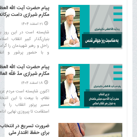
شهید دکتر علی لاریجانی 
برومندشان، موجب تأسف 
پیام حضرت آیت الله الع
فراوان گردید.‌
مکارم شیرازی دامت برکاته
مناسبت روز جهانی قدس
21 اسفند 1404
شایسته است در این روز بز
بنیان‌گذار کبیر انقلاب اسلا
راحل و رهبر شهیدمان را گرام
و با حضور پرشور و انقل
راهپیمایی روز جهانی قدس
اسلامی را سرافراز نماییم.‌
پیام حضرت آیت الله الع
مکارم شیرازی مدّ ظلّه العال
پی انتخاب حضرت آیت الل
18 اسفند 1404
مجتبی خامنه ای به عنوان 
اکنون شایسته است مردم عزیز 
انقلاب اسلامی
نظام، با بیعت با این انتخ
مسیر پرنور انقلاب را با 
استقامت تا پیروزی نهایی ادامه
ضرورت تسریع در انتخاب 
برای حفظ اقتدار ملی