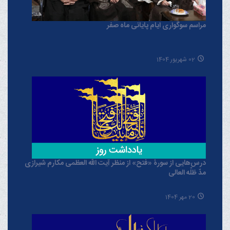
مراسم سوگواری ایام پایانی ماه صفر
02 شهریور 1404
درس‌هایی از سورۀ «فتح» از منظر آیت الله العظمی مکارم شیرازی
مدّ ظلّه العالی
20 مهر 1404