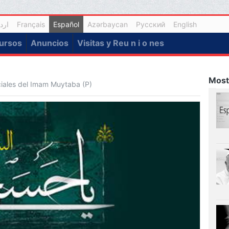
ارد
Français
Español
Azərbaycan
Русский
English
ursos
Anuncios
Visitas y Reu n i o nes
Most
ciales del Imam Muytaba (P)