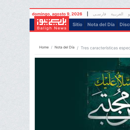
domingo, agosto 9, 2026
|
فارسـی
العربـیة
و
(current)
Sitio
Nota del Día
Disc
Home
Nota del Día
Tres características espe