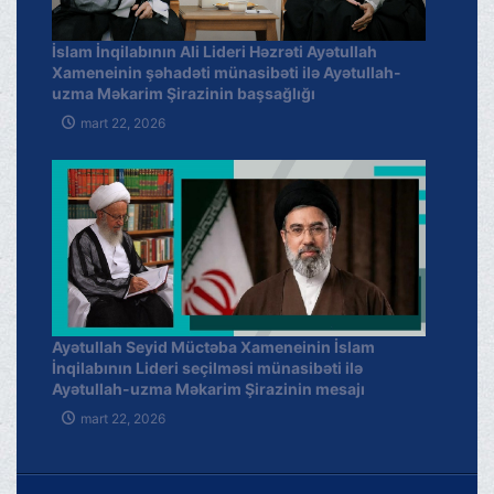
İslam İnqilabının Ali Lideri Həzrəti Ayətullah
Xameneinin şəhadəti münasibəti ilə Ayətullah-
uzma Məkarim Şirazinin başsağlığı
mart 22, 2026
Ayətullah Seyid Müctəba Xameneinin İslam
İnqilabının Lideri seçilməsi münasibəti ilə
Ayətullah-uzma Məkarim Şirazinin mesajı
mart 22, 2026