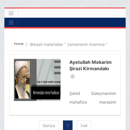
Home
Əlaqəli materiallar " zəmanənin imamına "
Ayətullah Məkarim
Şirazi Kirmandakı
terror aktı
nəticəsində şəhid
olanların ailələrinə
Şəhid Süleymaninin
başsağlığı verib
mühafizə mərasimi
zamanı Kirman
şəhərində həyata
Geriyə
1
İrəli
keçirilən terror