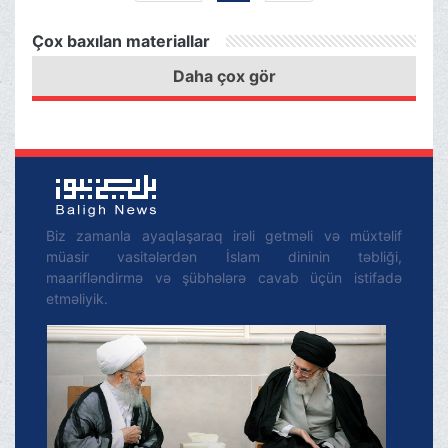
əməliyyatında ölkəmizin
Çox baxılan materiallar
bir çox əzizlərinin
Daha çox gör
zalımcasına şəhid olması
və yaralanması böyük
kədər və ağrıya səbəb
olub
Biz zamanla ayaqlaşaraq irəli getməli və müxtəlif
müasir vasitələrdən İslam dininin təbliği,
maarifləndirmə və şübhələrə cavab üçün istifadə
etməliyik.