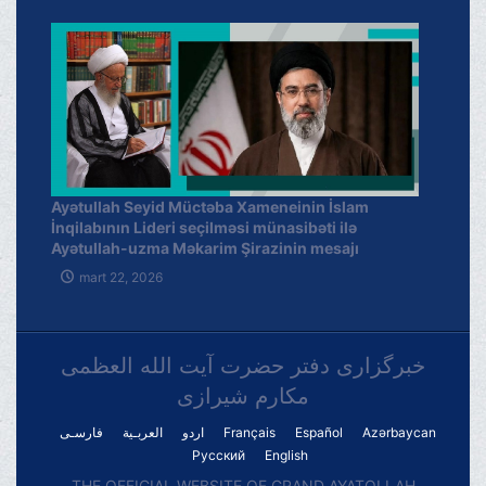
Ayətullah Seyid Müctəba Xameneinin İslam
İnqilabının Lideri seçilməsi münasibəti ilə
Ayətullah-uzma Məkarim Şirazinin mesajı
mart 22, 2026
خبرگزاری دفتر حضرت آیت الله العظمی
مکارم شیرازی
فارسـی
العربـیة
اردو
Français
Español
Azərbaycan
Русский
English
THE OFFICIAL WEBSITE OF GRAND AYATOLLAH