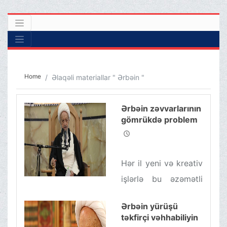
Home
Əlaqəli materiallar " Ərbəin "
Ərbəin zəvvarlarının
gömrükdə problem
yaşaması rəva deyil
Hər il yeni və kreativ
işlərlə bu əzəmətli
mərasim
Ərbəin yürüşü
iştirakçılarını daha
təkfirçi vəhhabiliyin
yaxşı proqramlarla