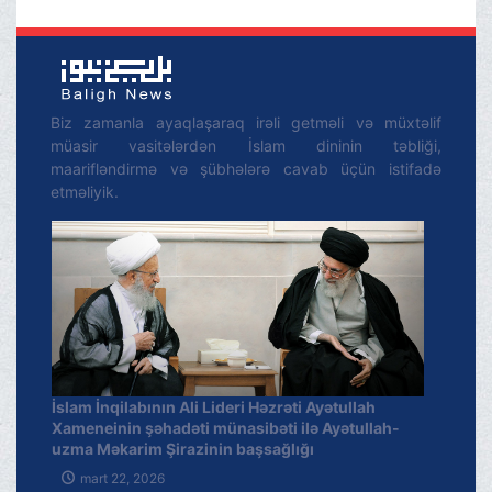
lazımdır.
Biz zamanla ayaqlaşaraq irəli getməli və müxtəlif
müasir vasitələrdən İslam dininin təbliği,
maarifləndirmə və şübhələrə cavab üçün istifadə
etməliyik.
İslam İnqilabının Ali Lideri Həzrəti Ayətullah
Xameneinin şəhadəti münasibəti ilə Ayətullah-
uzma Məkarim Şirazinin başsağlığı
mart 22, 2026