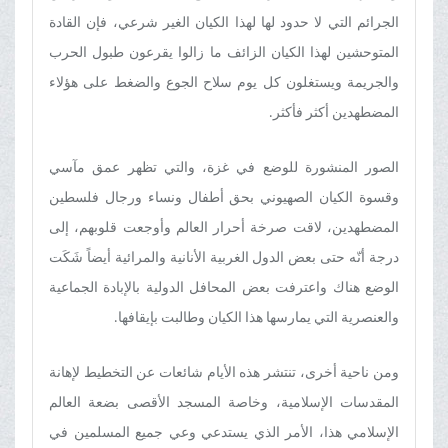
الجرائم التي لا حدود لها لهذا الکیان الغير شرعي، فإن القادة
المتوحشين لهذا الکیان الزائف ما زالوا يقرعون طبول الحرب
والجريمة ویستغلون كل يوم سلاح الجوع والضغط على هؤلاء
المضطهدين أکثر فأکثر.
الصور المنشورة للوضع في غزة، والتي تظهر عمق مآسي
وقسوة الکیان الصهيوني بحق أطفال ونساء ورجال فلسطين
المضطهدين، لاقت صرخة أحرار العالم وأوجعت قلوبهم، إلى
درجة أنّه حتى بعض الدول الغربية الأنانية والمرائیة أيضاً شَکَت
الوضع هناك واعترفت بعض المحافل الدولية بالإبادة الجماعية
والعنصرية التي يمارسها هذا الکیان وطالبت بإيقافها.
ومن ناحية أخرى، تنتشر هذه الأيام شائعات عن التخطيط لإهانة
المقدسات الإسلامية، وخاصة المسجد الأقصى بضعة العالم
الإسلامي هذا، الأمر الذي یستدعي وعي جميع المسلمين في