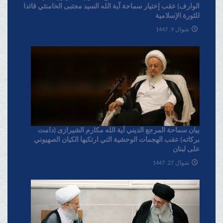
الوارف) عقب إختیار سماحة آیة الله السید مجتبی الخامنئي قائدا
للثورة الإسلامیة
شوال 9, 1447
بیان سماحة المرجع الدیني آية الله مکارم الشیرازی (دامت
برکاته) عقب الهجمات الوحشية التي ارتکبها الکيان الصهیوني
علی لبنان
شوال 27, 1447