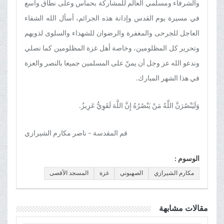
والشرفاء ومسلمي العالم للمشاركة بحماس وعلى نطاق واسع
في مسيرة يوم القدس وإدانة هذه الجرائم، أسأل الله الشفاء
العاجل للجرحى والمغفرة والرضوان للشهداء والسلوی لذویهم
وتحرير كل المظلومين، وخاصة أهل غزة المظلومين کما نصلي
وندعو الله عز وجل أن يمنّ على المسلمين جميعا بالنصر والعزة
في هذا الشهر المبارك.
وَلَيَنْصُرَنَّ اللَّهُ مَنْ يَنْصُرُهُ إِنَّ اللَّهَ لَقَوِيُّ عَزِيزٌ.
قم المقدسة – ناصر مکارم الشیرازي
الوسوم :
مکارم الشیرازي
الصهيوني
غزة
المسجد الأقصى
مقالات مشابهة