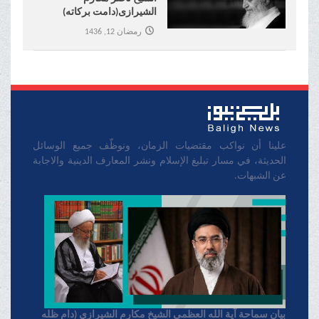
الشیرازی(دامت برکاته)
بمناسبة التفجیر الاجرامي في
رمضان 12, 1436
مسجد الإمام الصادق في
الکویت
علينا أن نواكب مقتضيات الزمان، ونوظّف جميع الوسائل
الحديثة، في مسار تبليغ الإسلام ونشر المعارف الدينية والاجابة
عن الشبهات.
بیان سماحة آیة الله العظمی الشیخ مکارم الشیرازي (دام ظله