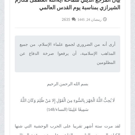
بیان المرجع الدیني سماحة آیةالله العظمی مکارم
الشیرازي بمناسبة يوم القدس العالمي
2635
رمضان 24, 1445
أرى أنه من الضروري لجميع علماء الإسلام، من جميع
المذاهب الإسلامية، أن يرفعوا صرخة الدفاع عن
المظلومين‌
بسم الله الرحمن الرحیم
لَا يُحِبُّ اللَّهُ الْجَهْرَ بِالسُّوءِ مِنَ الْقَوْلِ إِلا مَنْ ظُلِمَ وَكَانَ اللَّهُ
سَمِيعًا عَلِيمًا (النساء/148)
لقد مرت ستة أشهر تقريبا على الحرب الوحشية التي شنها