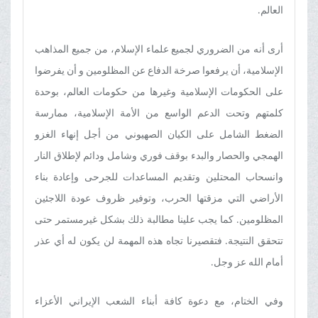
العالم.
أرى أنه من الضروري لجميع علماء الإسلام، من جميع المذاهب
الإسلامية، أن يرفعوا صرخة الدفاع عن المظلومين و أن یفرضوا
علی الحكومات الإسلامية وغيرها من حكومات العالم، بوحدة
کلمتهم وتحت الدعم الواسع من الأمة الإسلامية، ممارسة
الضغط الشامل على الکیان الصهيوني من أجل إنهاء الغزو
الهمجي والحصار والبدء بوقف فوري وشامل ودائم لإطلاق النار
وانسحاب المحتلين وتقديم المساعدات للجرحى وإعادة بناء
الأراضي التي مزقتها الحرب، وتوفير ظروف عودة اللاجئين
المظلومين. کما یجب علینا مطالبة ذلك بشکل غیرمستمر حتى
تتحقق النتيجة. فتقصیرنا تجاه هذه المهمة لن يكون له أي عذر
أمام الله عز وجل.
وفي الختام، مع دعوة كافة أبناء الشعب الإيراني الأعزاء