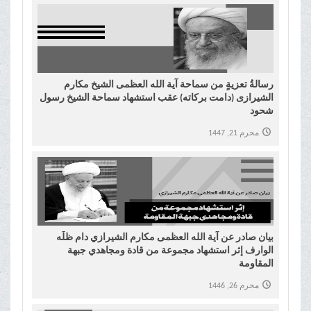
رسالةُ تعزيةٍ من سماحة آیة الله العظمى الشیخ مکارم
الشیرازی (دامت برکاته) عقب استشهاد سماحة الشیخ رسول
شحود
محرم 21, 1447
بیان صادر عن آية الله العظمى مكارم الشيرازي دام ظلّه
الوارف إثر استشهاد مجموعة من قادة ومجاهدي جبهة
المقاومة
محرم 26, 1446