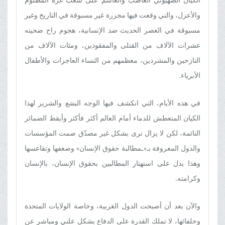
الكيان الصهيوني الغاصب والغاشم على شعب غزة المظلوم
والأعزل، والتي وقعت فيها مجزرة غير مسبوقة في التاريخ وغير
مسبوقة في العصر الحديث ضد الإنسانية، هجوم راح ضحيته
عشرات الآلاف من القتلى والمفقودين، ومئات الآلاف من
النازحين والمشردين، معظمهم من النساء العاجزات والأطفال
الأبرياء.
في هذه الأيام، التي انکشف فيها الوجه البشع والشرير لهذا
الکیان المتعطش للدماء أمام العالم أكثر فأكثر وأيقظ الضمائر
النائمة، لكن لا يزال نری بشکل غیر مصدّق صمت المؤسسات
والدول المعروفة بـ«ـمطالبة حقوق الإنسان» وضعفها وتقاعسها
وهذا يدل على استهتار المطالبين بحقوق الإنسان، بالإنسان
وكرامته.
والآن بعد أن أصبحت الدول الغربية، وخاصة الولايات المتحدة
وحلفائها، لا تملك القدرة على الدفاع بشكل علني ومباشر عن