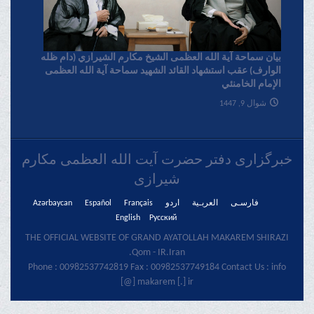
بیان سماحة آیة الله العظمی الشیخ مکارم الشیرازي (دام ظله
الوارف) عقب استشهاد القائد الشهید سماحة آیة الله العظمی
الإمام الخامنئي
شوال 9, 1447
خبرگزاری دفتر حضرت آیت الله العظمی مکارم
شیرازی
فارسـی
العربـیة
اردو
Français
Español
Azərbaycan
English
Русский
THE OFFICIAL WEBSITE OF GRAND AYATOLLAH MAKAREM SHIRAZI
Qom - IR.Iran.
Phone : 00982537742819 Fax : 00982537749184 Contact Us : info
[@] makarem [.] ir