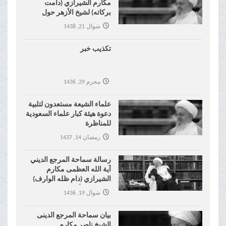
مكارم الشيرازي (دامت
بركاته) لشيخ الأزهر حول
موضوع نكاح المتعة !
شوال 21, 1438
تكذيب خبر
محرم 29, 1436
علماء الشيعة مستعدون لتلبية
دعوة هيئة كبار علماء السعودية
للمناظرة
رمضان 14, 1437
رسالة سماحة المرجع الديني
آية الله العظمى مكارم
الشيرازي (دام ظله الوارف)
إلى شيخ الأزهر
شوال 19, 1436
بیان سماحة المرجع الدینی
الشیخ ناصر مکارم