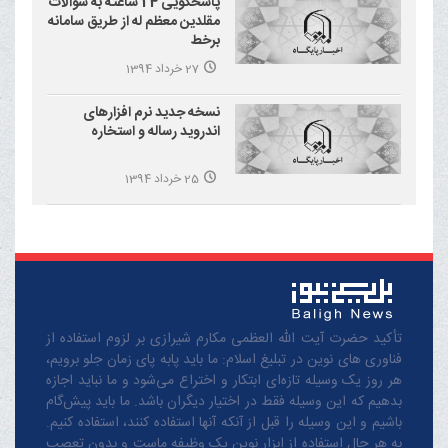
پاسخگویی 24 ساعته به سوالات
مقلدین معظم له از طریق سامانه
برخط
27 خرداد 1394
نسخه جدید نرم افزارهای
اندروید رساله و استخاره
25 خرداد 1394
تأکید حضرت آیت الله العظمی مکارم شیرازی بر لزوم استفاده از
فناوری های نوین در تبلیغ اسلام: ما باید پابه پای زمان جلو برویم،
هر روز یک وسیله تازه‌ای ابتکار و اختراع می‌شود و ما نباید اجازه
بدهیم که این وسیله فقط در اختیار دیگران باشد. ما باید پیش‌گام
باشیم و این وسیله را قبل از آنکه آنها استفاده کنند، استفاده کنیم.
به هر حال استفاده از ابزار نوین یک وظیفه ماست و بدون تعصب