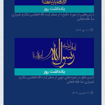
درس‌هایی از سورۀ «فتح» از منظر آیت الله العظمی مکارم شیرازی
مدّ ظلّه العالی
20 مهر 1404
حُسن خلق در آموزه‌های نبوی از منظر آیت الله العظمی مکارم
شیرازی مدّ ظلّه العالی
19 شهریور 1404