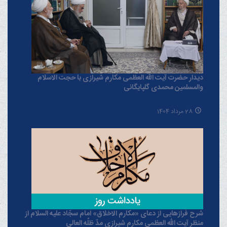
دیدار حضرت آیت الله العظمی مکارم شیرازی با حجت الاسلام
والمسلمین محمدی گلپایگانی
28 مرداد 1404
شرح فرازهایی از دعای «مکارم الاخلاق» امام سجّاد علیه السلام از
منظر آیت الله العظمی مکارم شیرازی مدّ ظلّه العالی