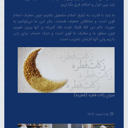
باید بین ابزار و احکام فرق بگذاریم.
ما باید با قدرت به تبلیغ اسلام مشغول باشیم، چون معارف اسلام
قوی است و مخالفان ضعیف هستند، بنابر این ما می‌توانیم به
صورت «کم من فئة قلیلة غلبت فئة کثیرة» بر آنها پیروز شویم،
چون منطق‌ ما و معارف ‌ما قوی است و حرف حساب برای زدن
داریم ولی آنها کارشان تخریب است.
میزان زکات فطره (فطریه)
25 اسفند 1404