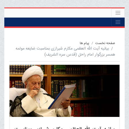
صفحه نخست
پیام ها
بیانیه آیت الله العظمی مکارم شیرازی بمناسبت ضایعه مولمه
همسر بزرگوار امام راحل (قدس سره الشریف)