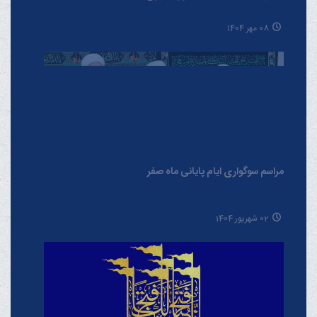
08 مهر 1404
مراسم سوگواری ایام پایانی ماه صفر
02 شهریور 1404