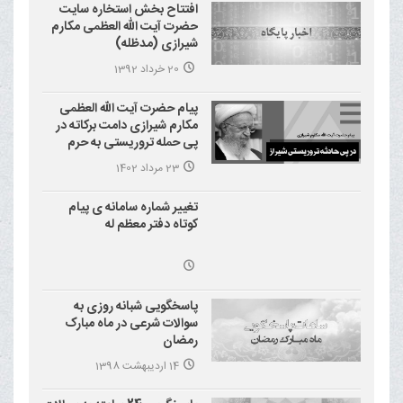
افتتاح بخش استخاره سایت
حضرت آیت الله العظمی مکارم
شیرازی (مدظله)
20 خرداد 1392
پیام حضرت آیت الله العظمی
مکارم شیرازی دامت برکاته در
پی حمله تروریستی به حرم
احمد بن موسی علیه السلام
23 مرداد 1402
(شاهچراغ)
تغییر شماره سامانه ی پیام
کوتاه دفتر معظم له
پاسخگویی شبانه روزی به
سوالات شرعی در ماه مبارک
رمضان
14 اردیبهشت 1398