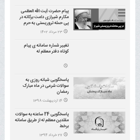
پیام حضرت آیت الله العظمی
مکارم شیرازی دامت برکاته در
پی حمله تروریستی به حرم
احمد بن موسی علیه السلام
23 مرداد 1402
(شاهچراغ)
تغییر شماره سامانه ی پیام
کوتاه دفتر معظم له
پاسخگویی شبانه روزی به
سوالات شرعی در ماه مبارک
رمضان
14 اردیبهشت 1398
پاسخگویی 24 ساعته به سوالات
مقلدین معظم له از طریق سامانه
برخط
27 خرداد 1394