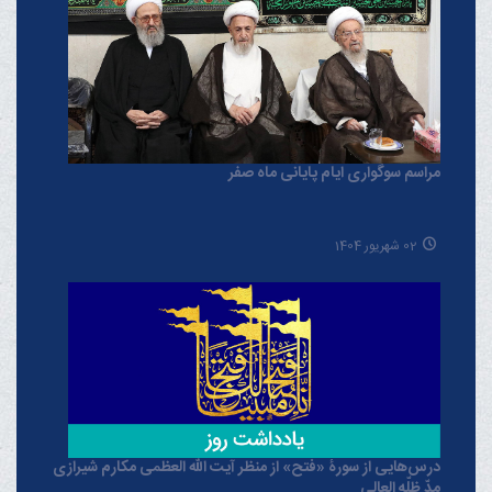
مراسم سوگواری ایام پایانی ماه صفر
02 شهریور 1404
درس‌هایی از سورۀ «فتح» از منظر آیت الله العظمی مکارم شیرازی
مدّ ظلّه العالی