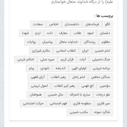
علیه) را از درگاه خداوند متعال خواستارم.
برچسب ها :
الگو
فرماندهان
دانشمندان
اخلاص
سعادت
دشمنان
اسوه
طلاب
معارف
ذلت
اردو
شهدا
مظلوم
رزمندگان
خداوند متعال
پیامبران
روایات
امام خمینی
ایران
انقلاب اسلامی
مکارم شیرازی
جنگ تحمیلی
آیات
قرآن کریم
سیره عملی
احکام شرعی
برنامه تربیتی
اولیای الهی
اندیشه
نابودی
پیام
بندگان مخلص
امام راحل
رهبر انقلاب
آرای فقهی
مؤمنین
کج فهمی
رهبر کبیر انقلاب
اصول تربیتی
علو درجات
مبارزه با انحراف
مثل خمینی
هموطنان
سیر فکری
منظومه فکری
فهم اجتماعی
حرکت اجتماعی
شاگرد نمونه
مکتب خمینی