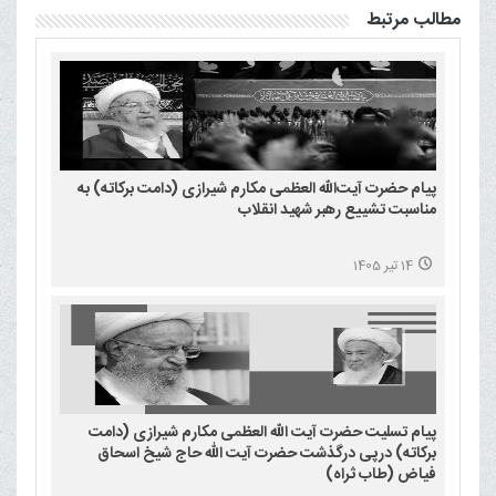
مطالب مرتبط
پیام حضرت آیت‌الله العظمی مکارم شیرازی (دامت برکاته) به
مناسبت تشییع رهبر شهید انقلاب
14 تیر 1405
پیام تسلیت حضرت آیت الله العظمی مکارم شیرازی (دامت
برکاته) درپی درگذشت حضرت آیت الله حاج شیخ اسحاق
فیاض (طاب ثراه)