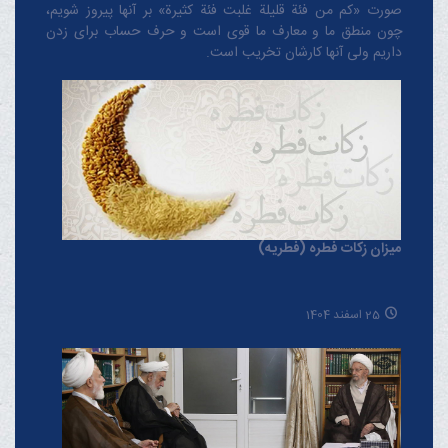
صورت «کم من فئة قلیلة غلبت فئة کثیرة» بر آنها پیروز شویم،
چون منطق‌ ما و معارف ‌ما قوی است و حرف حساب برای زدن
داریم ولی آنها کارشان تخریب است.
میزان زکات فطره (فطریه)
25 اسفند 1404