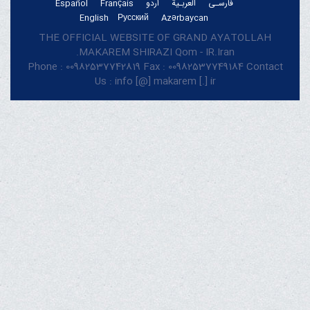
فارسـی
العربـیة
اردو
Français
Español
English
Русский
Azərbaycan
THE OFFICIAL WEBSITE OF GRAND AYATOLLAH
MAKAREM SHIRAZI Qom - IR.Iran.
Phone : 00982537742819 Fax : 00982537749184 Contact
Us : info [@] makarem [.] ir