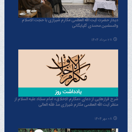
دیدار حضرت آیت الله العظمی مکارم شیرازی با حجت الاسلام
والمسلمین محمدی گلپایگانی
28 مرداد 1404
شرح فرازهایی از دعای «مکارم الاخلاق» امام سجّاد علیه السلام از
منظر آیت الله العظمی مکارم شیرازی مدّ ظلّه العالی
08 مهر 1404