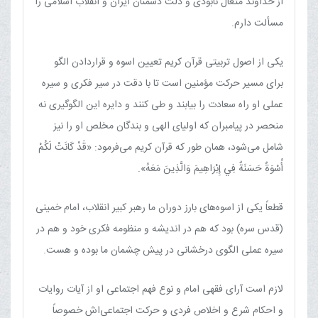
از خداوند متعال نابودی و ذلت دشمنان ایران و انقلاب اسلامی را
مسألت دارم.
یکی از اصول تربیتی قرآن کریم تعیین اسوه و قراردادن الگو
برای مسیر حرکت مؤمنین است تا با دقت در سیر فکری و سیره
عملی او راه سعادت را بیابند و طی کنند و دایره این الگوگیری نه
منحصر در پیامبران که اولیای الهی و بندگان مخلص او را نیز
شامل می‌شود، همان طور که قرآن کریم می‌فرمود: «قَدْ كَانَتْ لَكُمْ
أُسْوَةٌ حَسَنَةٌ فِي إِبْرَاهِيمَ وَالَّذِينَ مَعَهُ».
قطعاً یکی از اسوه‌های بارز دوران ما رهبر کبیر انقلاب، امام خمینی
(قدس سره) بود که هم در اندیشه و منظومه فکری خود و هم در
سیره عملی الگوی درخشانی در پیش چشمان ما بوده و هست.
لازم است آرای فقهی امام و نوع فهم اجتماعی او از آیات روایات
و احکام شرع و اخلاص فردی و حرکت اجتماعی‌اش خصوصاً