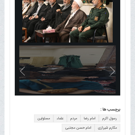
برچسب ها :
رسول اکرم
امام رضا
مردم
علماء
مسئولین
مکارم شیرازی
امام حسن مجتبی