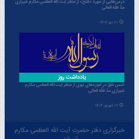
درس‌هایی از سورۀ «فتح» از منظر آیت الله العظمی مکارم شیرازی
مدّ ظلّه العالی
20 مهر 1404
حُسن خلق در آموزه‌های نبوی از منظر آیت الله العظمی مکارم
شیرازی مدّ ظلّه العالی
19 شهریور 1404
خبرگزاری دفتر حضرت آیت الله العظمی مکارم