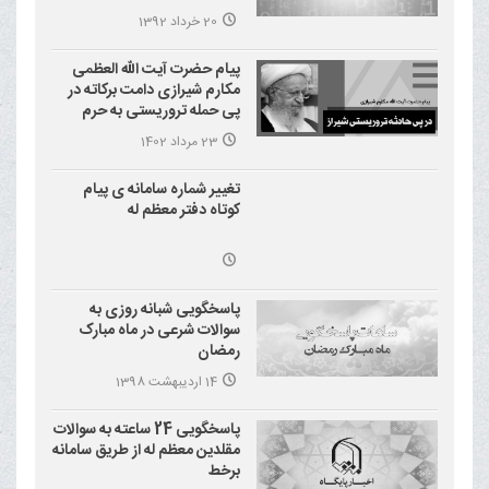
20 خرداد 1392
پیام حضرت آیت الله العظمی
مکارم شیرازی دامت برکاته در
پی حمله تروریستی به حرم
احمد بن موسی علیه السلام
23 مرداد 1402
(شاهچراغ)
تغییر شماره سامانه ی پیام
کوتاه دفتر معظم له
پاسخگویی شبانه روزی به
سوالات شرعی در ماه مبارک
رمضان
14 اردیبهشت 1398
پاسخگویی 24 ساعته به سوالات
مقلدین معظم له از طریق سامانه
برخط