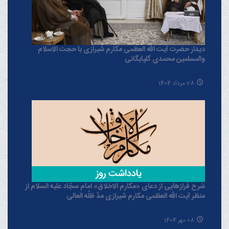
دیدار حضرت آیت الله العظمی مکارم شیرازی با حجت الاسلام
والمسلمین محمدی گلپایگانی
28 مرداد 1404
شرح فرازهایی از دعای «مکارم الاخلاق» امام سجّاد علیه السلام از
منظر آیت الله العظمی مکارم شیرازی مدّ ظلّه العالی
08 مهر 1404