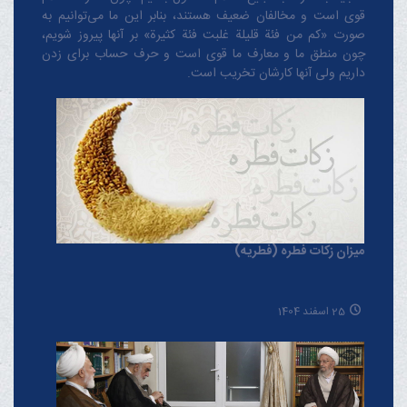
قوی است و مخالفان ضعیف هستند، بنابر این ما می‌توانیم به
صورت «کم من فئة قلیلة غلبت فئة کثیرة» بر آنها پیروز شویم،
چون منطق‌ ما و معارف ‌ما قوی است و حرف حساب برای زدن
داریم ولی آنها کارشان تخریب است.
میزان زکات فطره (فطریه)
25 اسفند 1404