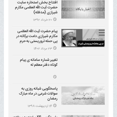
افتتاح بخش استخاره سایت
حضرت آیت الله العظمی مکارم
شیرازی (مدظله)
20 خرداد 1392
پیام حضرت آیت الله العظمی
مکارم شیرازی دامت برکاته در
پی حمله تروریستی به حرم
احمد بن موسی علیه السلام
23 مرداد 1402
(شاهچراغ)
تغییر شماره سامانه ی پیام
کوتاه دفتر معظم له
پاسخگویی شبانه روزی به
سوالات شرعی در ماه مبارک
رمضان
14 اردیبهشت 1398