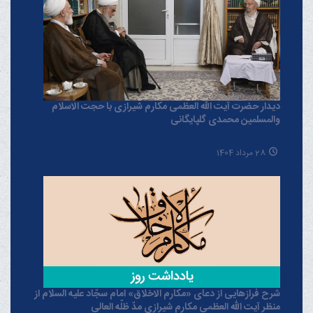
دیدار حضرت آیت الله العظمی مکارم شیرازی با حجت الاسلام
والمسلمین محمدی گلپایگانی
28 مرداد 1404
شرح فرازهایی از دعای «مکارم الاخلاق» امام سجّاد علیه السلام از
منظر آیت الله العظمی مکارم شیرازی مدّ ظلّه العالی