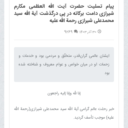
پیام تسلیت حضرت آیت الله العظمی مکارم
شیرازی دامت برکاته در پی درگذشت آية الله سيد
محمدعلى شيرازى رحمة الله عليه
9269
30 آذر 1403
ایشان عالمى گران‌قدر، متخلّق و مردمى بود و خدمات و
زحمات او در ميان خواص و عوام معروف و شناخته شده
بود‌
إنا لله وإنا إلیه راجعون
خبر رحلت عالم گرامى آية الله سيد محمدعلى شيرازى(رحمة الله
عليه) موجب تأسف گرديد.