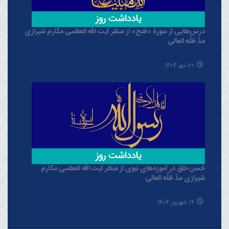
درس‌هایی از سورۀ «فتح» از منظر آیت الله العظمی مکارم شیرازی
مدّ ظلّه العالی
20 مهر 1404
حُسن خلق در آموزه‌های نبوی از منظر آیت الله العظمی مکارم
شیرازی مدّ ظلّه العالی
19 شهریور 1404