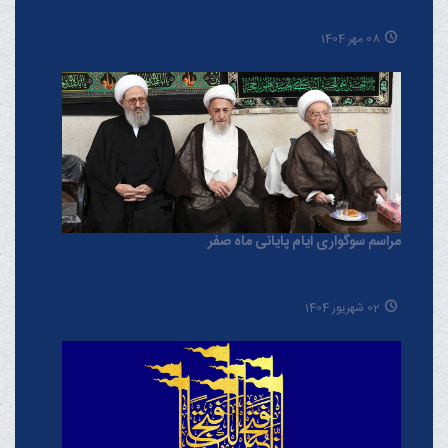
08 مهر 1404
مراسم سوگواری ایام پایانی ماه صفر
02 شهریور 1404