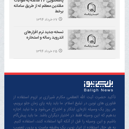
پاسخگویی 24 ساعته به سوالات
مقلدین معظم له از طریق سامانه
برخط
27 خرداد 1394
نسخه جدید نرم افزارهای
اندروید رساله و استخاره
25 خرداد 1394
تأکید حضرت آیت الله العظمی مکارم شیرازی بر لزوم استفاده از
فناوری های نوین در تبلیغ اسلام: ما باید پابه پای زمان جلو برویم،
هر روز یک وسیله تازه‌ای ابتکار و اختراع می‌شود و ما نباید اجازه
بدهیم که این وسیله فقط در اختیار دیگران باشد. ما باید پیش‌گام
باشیم و این وسیله را قبل از آنکه آنها استفاده کنند، استفاده کنیم.
به هر حال استفاده از ابزار نوین یک وظیفه ماست و بدون تعصب