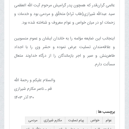
عالمى گران‌قدر كه همچون پدر گراميش مرحوم آيت الله العظمى
سيد عبدالله شيرازى(طاب ثراه) متخلّق و مردمى بود و خدمات و
زحمات او در ميان خواص و عوام معروف و شناخته شده بود.
اينجانب اين ضايعه مؤلمه را به خاندان ايشان و عموم منسوبين
و علاقه‌مندان تسليت عرض نموده و حشر وى را با اجداد
طاهرينش و صبر و اجر بازماندگان را از درگاه خداوند متعال
مسألت دارم.
والسلام عليكم و رحمة الله
قم ـ ناصر مكارم شيرازى
30 آذر 1403
برچسب ها :
عوام
خواص
پیام تسلیت
مکارم شیرازی
مردمی