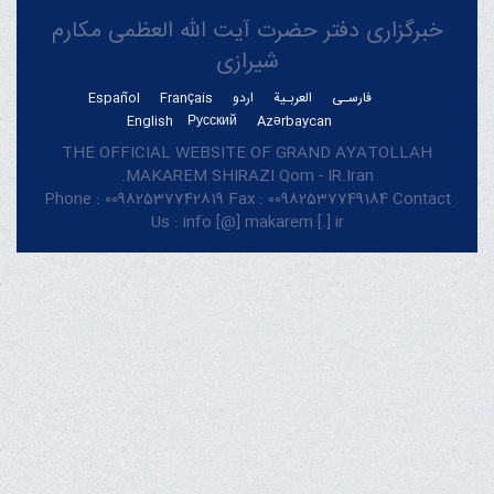
خبرگزاری دفتر حضرت آیت الله العظمی مکارم
شیرازی
فارسـی
العربـیة
اردو
Français
Español
English
Русский
Azərbaycan
THE OFFICIAL WEBSITE OF GRAND AYATOLLAH
MAKAREM SHIRAZI Qom - IR.Iran.
Phone : 00982537742819 Fax : 00982537749184 Contact
Us : info [@] makarem [.] ir