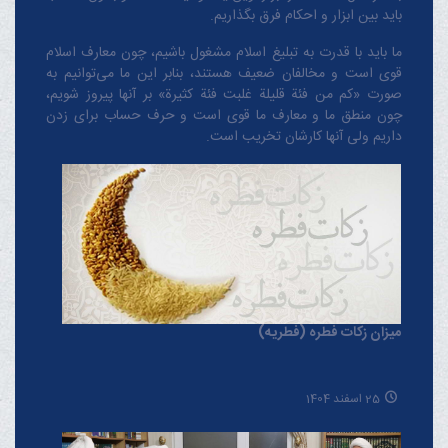
باید بین ابزار و احکام فرق بگذاریم.
ما باید با قدرت به تبلیغ اسلام مشغول باشیم، چون معارف اسلام
قوی است و مخالفان ضعیف هستند، بنابر این ما می‌توانیم به
صورت «کم من فئة قلیلة غلبت فئة کثیرة» بر آنها پیروز شویم،
چون منطق‌ ما و معارف ‌ما قوی است و حرف حساب برای زدن
داریم ولی آنها کارشان تخریب است.
میزان زکات فطره (فطریه)
25 اسفند 1404