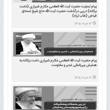
پیام تسلیت حضرت آیت الله العظمی مکارم شیرازی (دامت
برکاته) درپی درگذشت حضرت آیت الله حاج شیخ اسحاق
فیاض (طاب ثراه)
16 خرداد 1405
پیام حضرت آیت الله العظمی مکارم شیرازی دامت برکاته به
همایش بین‌المللی غدیر و مقاومت
12 خرداد 1405