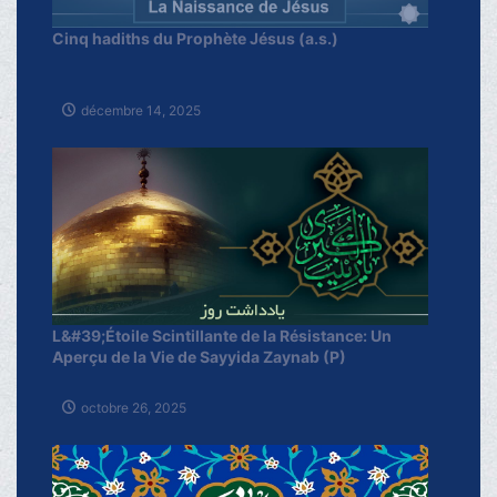
Cinq hadiths du Prophète Jésus (a.s.)
décembre 14, 2025
L&#39;Étoile Scintillante de la Résistance: Un
Aperçu de la Vie de Sayyida Zaynab (P)
octobre 26, 2025