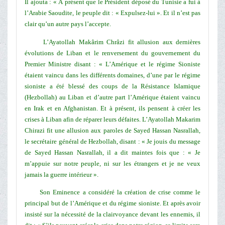
Il ajouta : « À présent que le Président déposé du Tunisie a fui à
l’Arabie Saoudite, le peuple dit : « Expulsez-lui ». Et il n’est pas
clair qu’un autre pays l’accepte.
L’Ayatollah Makârim Chrâzi fit allusion aux dernières
évolutions de Liban et le renversement du gouvernement du
Premier Ministre disant : « L’Amérique et le régime Sioniste
étaient vaincu dans les différents domaines, d’une par le régime
sioniste a été blessé des coups de la Résistance Islamique
(Hezbollah) au Liban et d’autre part l’Amérique étaient vaincu
en Irak et en Afghanistan. Et à présent, ils pensent à créer les
crises à Liban afin de réparer leurs défaites. L’Ayatollah Makarim
Chirazi fit une allusion aux paroles de Sayed Hassan Nasrallah,
le secrétaire général de Hezbollah, disant : « Je jouis du message
de Sayed Hassan Nasrallah, il a dit maintes fois que : « Je
m’appuie sur notre peuple, ni sur les étrangers et je ne veux
jamais la guerre intérieur ».
Son Eminence a considéré la création de crise comme le
principal but de l’Amérique et du régime sioniste. Et après avoir
insisté sur la nécessité de la clairvoyance devant les ennemis, il