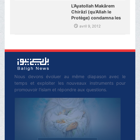
islamiques d’Allemagne
L’Ayatollah Makârem
Chirâzï (qu’Allah le
Protège) condamna les
derniers crimes dans
avril 9, 2012
Pakistan
Nous devons évoluer au même diapason avec le
temps et exploiter les nouveaux instruments pour
promouvoir l'islam et répondre aux questions.