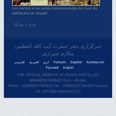
Les vertus et les actes recommandés du Jour de
l&#39;Aïd al-Ghadir
juin 3, 2026
خبرگزاری دفتر حضرت آیت الله العظمی
مکارم شیرازی
فارسـی
العربـیة
اردو
Français
Español
Azərbaycan
Русский
English
THE OFFICIAL WEBSITE OF GRAND AYATOLLAH
MAKAREM SHIRAZI Qom - IR.Iran.
Phone : 00982537742819 Fax : 00982537749184 Contact
Us : info [@] makarem [.] ir