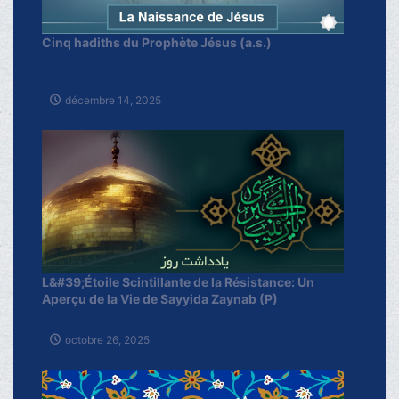
Cinq hadiths du Prophète Jésus (a.s.)
décembre 14, 2025
L&#39;Étoile Scintillante de la Résistance: Un
Aperçu de la Vie de Sayyida Zaynab (P)
octobre 26, 2025