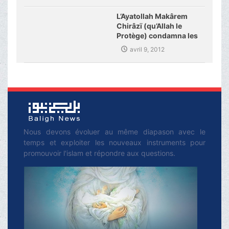
islamiques d’Allemagne
L’Ayatollah Makârem
Chirâzï (qu’Allah le
Protège) condamna les
derniers crimes dans
avril 9, 2012
Pakistan
Nous devons évoluer au même diapason avec le
temps et exploiter les nouveaux instruments pour
promouvoir l'islam et répondre aux questions.