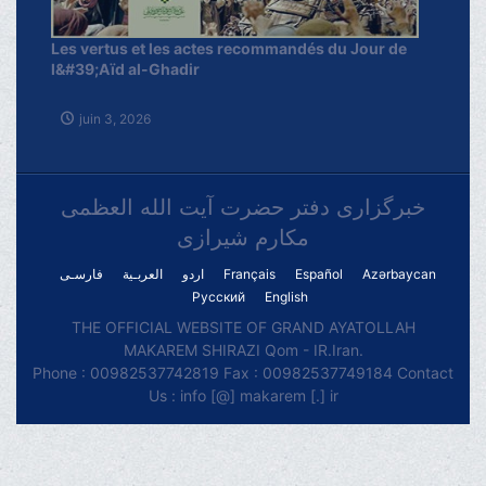
Les vertus et les actes recommandés du Jour de
l&#39;Aïd al-Ghadir
juin 3, 2026
خبرگزاری دفتر حضرت آیت الله العظمی
مکارم شیرازی
فارسـی
العربـیة
اردو
Français
Español
Azərbaycan
Русский
English
THE OFFICIAL WEBSITE OF GRAND AYATOLLAH
MAKAREM SHIRAZI Qom - IR.Iran.
Phone : 00982537742819 Fax : 00982537749184 Contact
Us : info [@] makarem [.] ir