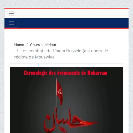
Home
Cours supérieur
Les combats de l'imam Hossein (as) contre le
régime de Mouawiya