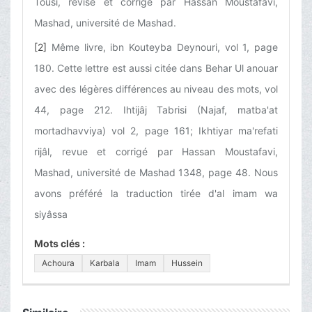
Tousi, revisé et corrigé par Hassan Moustafavi,
Mashad, université de Mashad.
[2]
Même livre, ibn Kouteyba Deynouri, vol 1, page
180. Cette lettre est aussi citée dans Behar Ul anouar
avec des légères différences au niveau des mots, vol
44, page 212. Ihtijâj Tabrisi (Najaf, matba'at
mortadhavviya) vol 2, page 161; Ikhtiyar ma'refati
rijâl, revue et corrigé par Hassan Moustafavi,
Mashad, université de Mashad 1348, page 48. Nous
avons préféré la traduction tirée d'al imam wa
siyâssa
Mots clés :
Achoura
Karbala
Imam
Hussein